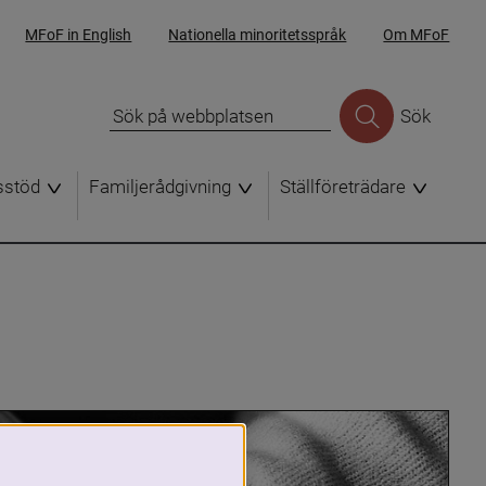
MFoF in English
Nationella minoritetsspråk
Om MFoF
Sök
sstöd
Familjerådgivning
Ställföreträdare