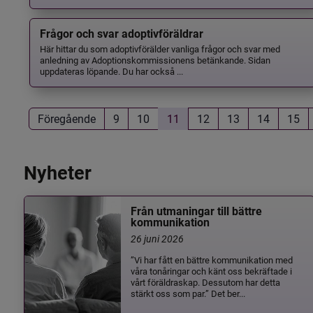
Frågor och svar adoptivföräldrar
Här hittar du som adoptivförälder vanliga frågor och svar med
anledning av Adoptionskommissionens betänkande. Sidan
uppdateras löpande. Du har också ...
Föregående
9
10
11
12
13
14
15
Nyheter
Från utmaningar till bättre
kommunikation
26 juni 2026
”Vi har fått en bättre kommunikation med
våra tonåringar och känt oss bekräftade i
vårt föräldraskap. Dessutom har detta
stärkt oss som par.” Det ber...