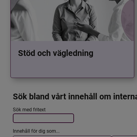
Stöd och vägledning
Sök bland vårt innehåll om intern
Det här formuläret postas automatiskt
Filtrera resultatet
Sök med fritext
Innehåll för dig som...