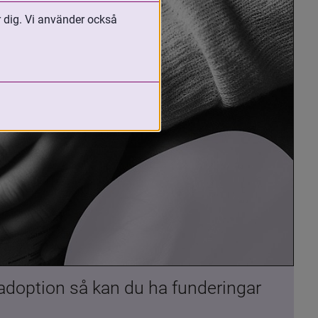
r dig. Vi använder också
 adoption så kan du ha funderingar 