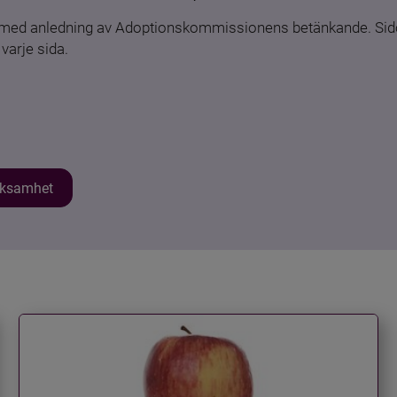
n med anledning av Adoptionskommissionens betänkande. Sido
varje sida.
erksamhet