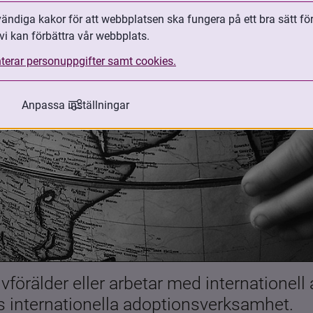
ndiga kakor för att webbplatsen ska fungera på ett bra sätt fö
vi kan förbättra vår webbplats.
terar personuppgifter samt cookies.
Anpassa inställningar
förälder eller arbetar med internationell
es internationella adoptionsverksamhet.