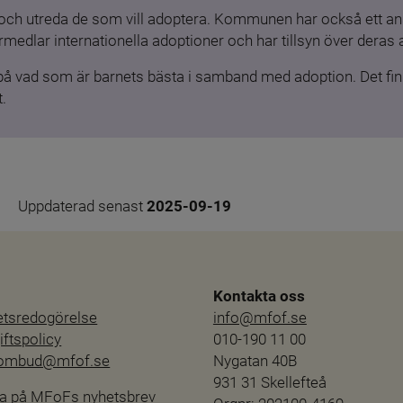
och utreda de som vill adoptera. Kommunen har också ett ansv
medlar internationella adoptioner och har tillsyn över deras 
 på vad som är barnets bästa i samband med adoption. Det finn
.
Uppdaterad senast 
2025-09-19
Kontakta oss
hetsredogörelse
info@mfof.se
ftspolicy
010-190 11 00
sombud@mfof.se
Nygatan 40B
931 31 Skellefteå
a på MFoFs nyhetsbrev