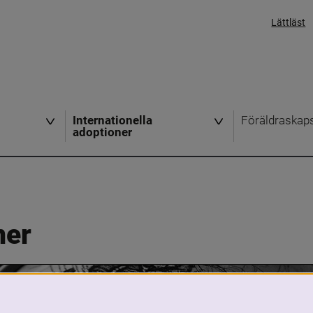
Lättläst
Internationella
Föräldraskap
adoptioner
ner