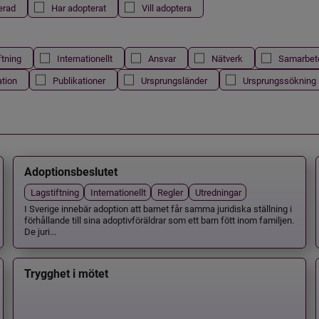
erad
Har adopterat
Vill adoptera
ftning
Internationellt
Ansvar
Nätverk
Samarbet
ation
Publikationer
Ursprungsländer
Ursprungssökning
Adoptionsbeslutet
Lagstiftning
Internationellt
Regler
Utredningar
I Sverige innebär adoption att barnet får samma juridiska ställning i
förhållande till sina adoptivföräldrar som ett barn fött inom familjen.
De juri...
Trygghet i mötet