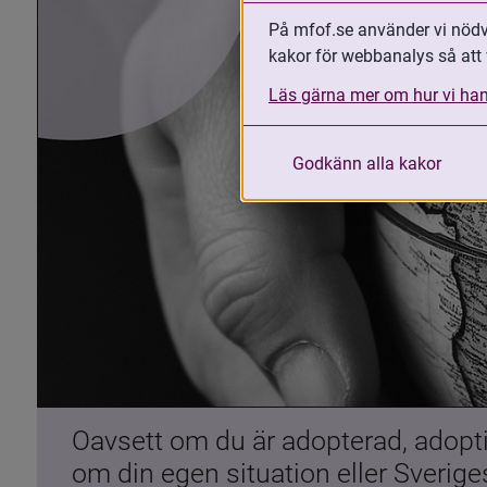
På mfof.se använder vi nödvä
kakor för webbanalys så att 
Läs gärna mer om hur vi han
Godkänn alla kakor
Oavsett om du är adopterad, adoptiv
om din egen situation eller Sverig