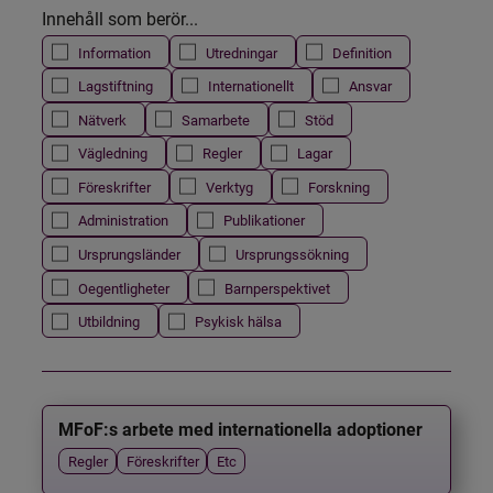
Innehåll som berör...
Information
Utredningar
Definition
Lagstiftning
Internationellt
Ansvar
Nätverk
Samarbete
Stöd
Vägledning
Regler
Lagar
Föreskrifter
Verktyg
Forskning
Administration
Publikationer
Ursprungsländer
Ursprungssökning
Oegentligheter
Barnperspektivet
Utbildning
Psykisk hälsa
MFoF:s arbete med internationella adoptioner
Regler
Föreskrifter
Etc