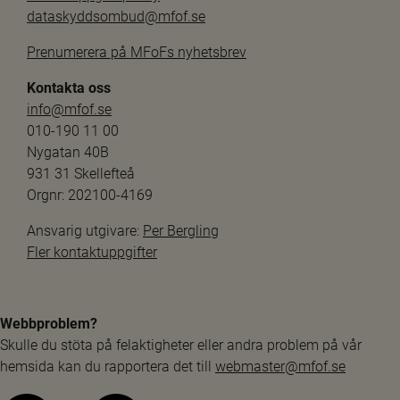
dataskyddsombud@mfof.se
Prenumerera på MFoFs nyhetsbrev
Kontakta oss
info@mfof.se
010-190 11 00
Nygatan 40B
931 31 Skellefteå
Orgnr: 202100-4169
Ansvarig utgivare: 
Per Bergling
Fler kontaktuppgifter
Webbproblem?
Skulle du stöta på felaktigheter eller andra problem på vår 
hemsida kan du rapportera det till 
webmaster@mfof.se