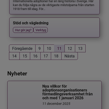
Internationella adoptioner har en lång historia i Sverige. Här
kan du följa några av de viktigaste milstolparna från starten
1918 fram till idag. För...
Stöd och vägledning
Hur gör jag?
Verktyg
Föregående
9
10
11
12
13
14
15
16
17
18
Nästa
Nyheter
Nya villkor för
adoptionsorganisationers
förmedlingsverksamhet från
och med 1 januari 2026
11 december 2025