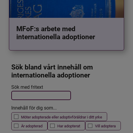
MFoF:s arbete med
internationella adoptioner
Sök bland vårt innehåll om 
internationella adoptioner
Det här formuläret postas automatiskt
Sök med fritext
Filtrera resultatet
Innehåll för dig som...
Möter adopterade eller adoptivföräldrar i ditt yrke
Är adopterad
Har adopterat
Vill adoptera