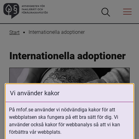
Öppna
Öppna
Menyn
sökrutan
Internationella adoptioner
Start
Internationella adoptioner
Vi använder kakor
På mfof.se använder vi nödvändiga kakor för att
webbplatsen ska fungera på ett bra sätt för dig. Vi
Oavsett om du är adopterad, 
använder också kakor för webbanalys så att vi kan
adoptivförälder eller arbetar med 
förbättra vår webbplats.
internationell adoption så kan du ha 