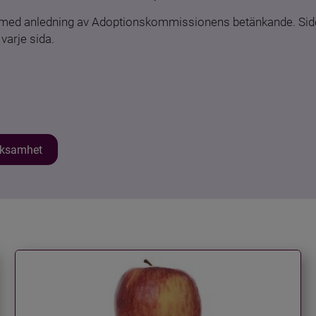
n med anledning av Adoptionskommissionens betänkande. Sido
varje sida.
erksamhet