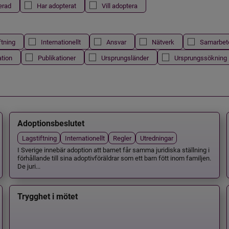
erad
Har adopterat
Vill adoptera
ftning
Internationellt
Ansvar
Nätverk
Samarbet
ation
Publikationer
Ursprungsländer
Ursprungssökning
Adoptionsbeslutet
Lagstiftning
Internationellt
Regler
Utredningar
I Sverige innebär adoption att barnet får samma juridiska ställning i
förhållande till sina adoptivföräldrar som ett barn fött inom familjen.
De juri...
Trygghet i mötet