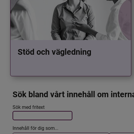
Stöd och vägledning
Sök bland vårt innehåll om intern
Det här formuläret postas automatiskt
Filtrera resultatet
Sök med fritext
Innehåll för dig som...