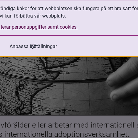
ndiga kakor för att webbplatsen ska fungera på ett bra sätt fö
vi kan förbättra vår webbplats.
terar personuppgifter samt cookies.
Anpassa inställningar
förälder eller arbetar med internationell
es internationella adoptionsverksamhet.