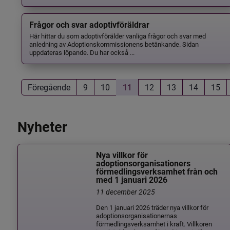
Frågor och svar adoptivföräldrar
Här hittar du som adoptivförälder vanliga frågor och svar med
anledning av Adoptionskommissionens betänkande. Sidan
uppdateras löpande. Du har också ...
Föregående
9
10
11
12
13
14
15
Nyheter
Nya villkor för
adoptionsorganisationers
förmedlingsverksamhet från och
med 1 januari 2026
11 december 2025
Den 1 januari 2026 träder nya villkor för
adoptionsorganisationernas
förmedlingsverksamhet i kraft. Villkoren