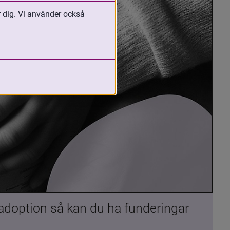
r dig. Vi använder också
 adoption så kan du ha funderingar 