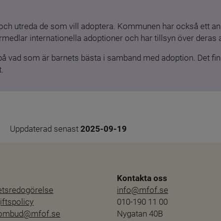
och utreda de som vill adoptera. Kommunen har också ett ansv
medlar internationella adoptioner och har tillsyn över deras 
 på vad som är barnets bästa i samband med adoption. Det finn
.
Uppdaterad senast 
2025-09-19
Kontakta oss
hetsredogörelse
info@mfof.se
ftspolicy
010-190 11 00
sombud@mfof.se
Nygatan 40B