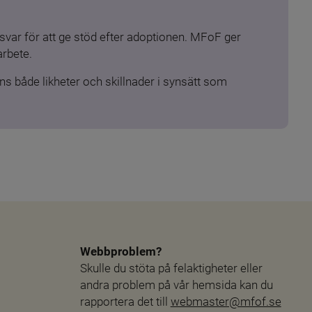
ar för att ge stöd efter adoptionen. MFoF ger 
arbete.
s både likheter och skillnader i synsätt som 
Webbproblem?
Skulle du stöta på felaktigheter eller 
andra problem på vår hemsida kan du 
rapportera det till 
webmaster@mfof.se