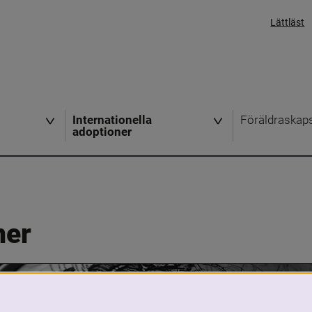
Lättläst
Internationella
Föräldraskap
adoptioner
ner