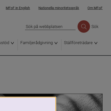
MFoF in English
Nationella minoritetsspråk
Om MFoF
Sök
sstöd
Familjerådgivning
Ställföreträdare