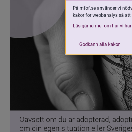
På mfof.se använder vi nödvä
kakor för webbanalys så att 
Läs gärna mer om hur vi han
Godkänn alla kakor
Oavsett om du är adopterad, adoptiv
om din egen situation eller Sverig