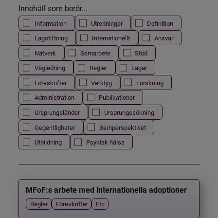
Innehåll som berör...
Information
Utredningar
Definition
Lagstiftning
Internationellt
Ansvar
Nätverk
Samarbete
Stöd
Vägledning
Regler
Lagar
Föreskrifter
Verktyg
Forskning
Administration
Publikationer
Ursprungsländer
Ursprungssökning
Oegentligheter
Barnperspektivet
Utbildning
Psykisk hälsa
MFoF:s arbete med internationella adoptioner
Regler
Föreskrifter
Etc