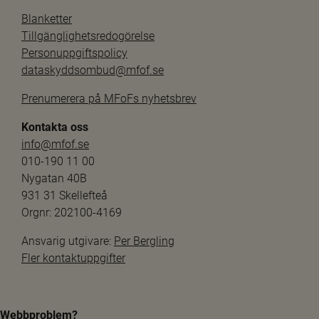
Blanketter
Tillgänglighetsredogörelse
Personuppgiftspolicy
dataskyddsombud@mfof.se
Prenumerera på MFoFs nyhetsbrev
Kontakta oss
info@mfof.se
010-190 11 00
Nygatan 40B
931 31 Skellefteå
Orgnr: 202100-4169
Ansvarig utgivare: 
Per Bergling
Fler kontaktuppgifter
Webbproblem?