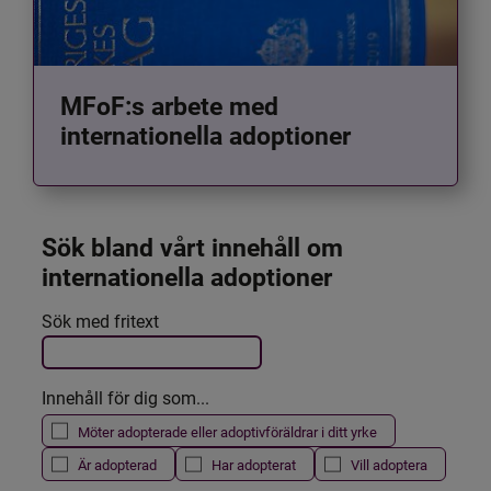
MFoF:s arbete med
internationella adoptioner
Sök bland vårt innehåll om 
internationella adoptioner
Det här formuläret postas automatiskt
Sök med fritext
Filtrera resultatet
Innehåll för dig som...
Möter adopterade eller adoptivföräldrar i ditt yrke
Är adopterad
Har adopterat
Vill adoptera