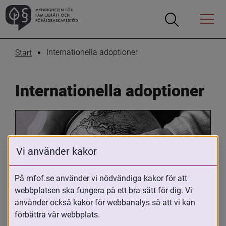
Öppna
Öppna
Menyn
sökrutan
Internationella adoptioner
Start
Internationella adoptioner
Vi använder kakor
På mfof.se använder vi nödvändiga kakor för att
webbplatsen ska fungera på ett bra sätt för dig. Vi
Oavsett om du är adopterad, 
använder också kakor för webbanalys så att vi kan
adoptivförälder eller arbetar med 
förbättra vår webbplats.
internationell adoption så kan du ha 