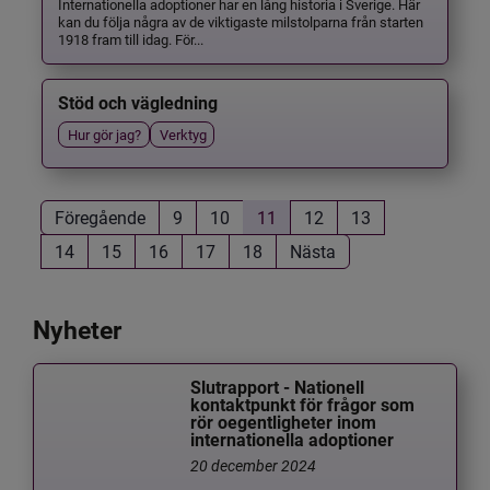
Internationella adoptioner har en lång historia i Sverige. Här
kan du följa några av de viktigaste milstolparna från starten
1918 fram till idag. För...
Stöd och vägledning
Hur gör jag?
Verktyg
Föregående
9
10
11
12
13
14
15
16
17
18
Nästa
Nyheter
Slutrapport - Nationell
kontaktpunkt för frågor som
rör oegentligheter inom
internationella adoptioner
20 december 2024