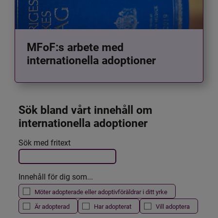
MFoF:s arbete med
internationella adoptioner
Sök bland vårt innehåll om 
internationella adoptioner
Det här formuläret postas automatiskt
Sök med fritext
Filtrera resultatet
Innehåll för dig som...
Möter adopterade eller adoptivföräldrar i ditt yrke
Är adopterad
Har adopterat
Vill adoptera