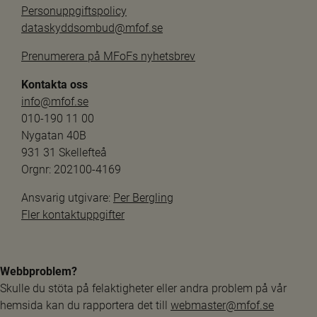
Personuppgiftspolicy
dataskyddsombud@mfof.se
Prenumerera på MFoFs nyhetsbrev
Kontakta oss
info@mfof.se
010-190 11 00
Nygatan 40B
931 31 Skellefteå
Orgnr: 202100-4169
Ansvarig utgivare: 
Per Bergling
Fler kontaktuppgifter
Webbproblem?
Skulle du stöta på felaktigheter eller andra problem på vår 
hemsida kan du rapportera det till 
webmaster@mfof.se