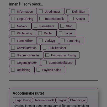
Innehåll som berör...
Information
Utredningar
Definition
Lagstiftning
Internationellt
Ansvar
Nätverk
Samarbete
Stöd
Vägledning
Regler
Lagar
Föreskrifter
Verktyg
Forskning
Administration
Publikationer
Ursprungsländer
Ursprungssökning
Oegentligheter
Barnperspektivet
Utbildning
Psykisk hälsa
Adoptionsbeslutet
Lagstiftning
Internationellt
Regler
Utredningar
I Sverige innebär adoption att barnet får samma juridiska