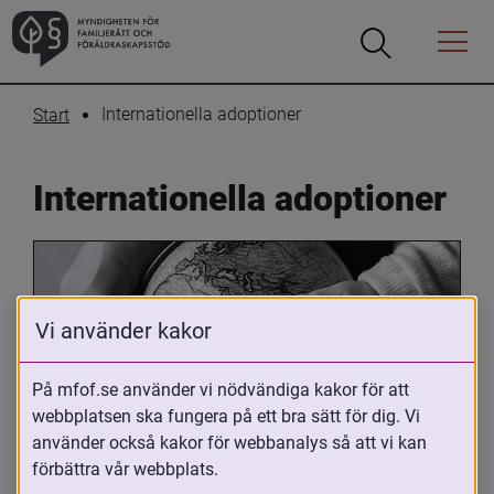
Öppna
Öppna
Menyn
sökrutan
Internationella adoptioner
Start
Internationella adoptioner
Vi använder kakor
På mfof.se använder vi nödvändiga kakor för att
webbplatsen ska fungera på ett bra sätt för dig. Vi
Oavsett om du är adopterad, 
använder också kakor för webbanalys så att vi kan
adoptivförälder eller arbetar med 
förbättra vår webbplats.
internationell adoption så kan du ha 