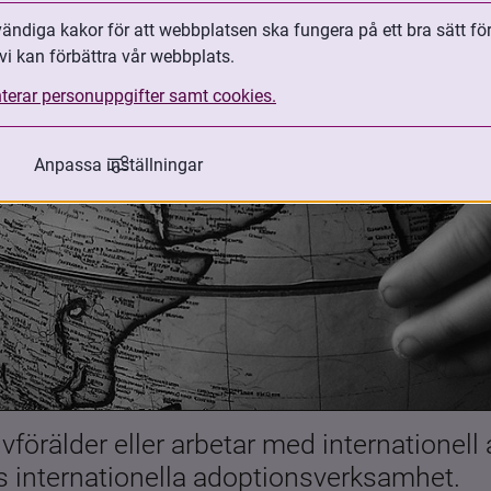
ndiga kakor för att webbplatsen ska fungera på ett bra sätt fö
vi kan förbättra vår webbplats.
terar personuppgifter samt cookies.
Anpassa inställningar
förälder eller arbetar med internationell
es internationella adoptionsverksamhet.