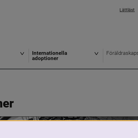
Lättläst
Internationella
Föräldraskap
adoptioner
ner