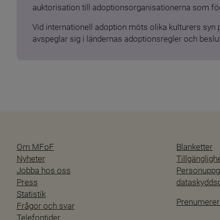
auktorisation till adoptionsorganisationerna som för
Vid internationell adoption möts olika kulturers syn
avspeglar sig i ländernas adoptionsregler och beslut
Om MFoF
Blanketter
Nyheter
Tillgänglig
Jobba hos oss
Personuppgi
Press
dataskydd
Statistik
Prenumerer
Frågor och svar
Telefontider