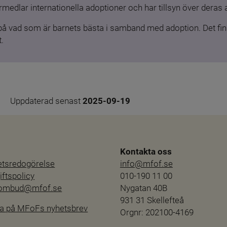
medlar internationella adoptioner och har tillsyn över deras 
 på vad som är barnets bästa i samband med adoption. Det finn
.
Uppdaterad senast 
2025-09-19
Kontakta oss
hetsredogörelse
info@mfof.se
ftspolicy
010-190 11 00
sombud@mfof.se
Nygatan 40B
931 31 Skellefteå
a på MFoFs nyhetsbrev
Orgnr: 202100-4169