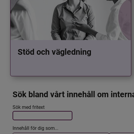
Stöd och vägledning
Sök bland vårt innehåll om intern
Det här formuläret postas automatiskt
Filtrera resultatet
Sök med fritext
Innehåll för dig som...