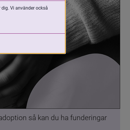
r dig. Vi använder också
 adoption så kan du ha funderingar 