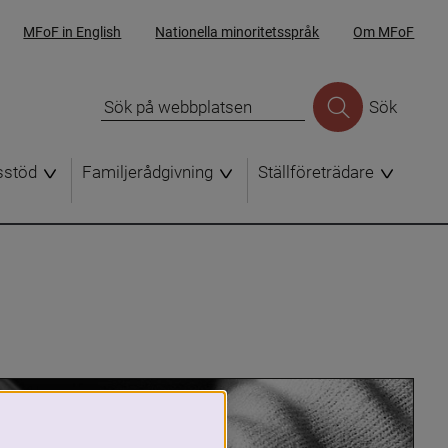
MFoF in English
Nationella minoritetsspråk
Om MFoF
Sök
sstöd
Familjerådgivning
Ställföreträdare