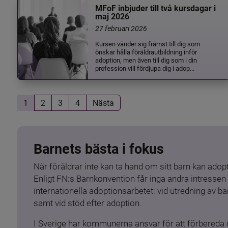
MFoF inbjuder till två kursdagar i
maj 2026
27 februari 2026
Kursen vänder sig främst till dig som
önskar hålla föräldrautbildning inför
adoption, men även till dig som i din
profession vill fördjupa dig i adop...
1
2
3
4
Nästa
Barnets bästa i fokus
När föräldrar inte kan ta hand om sitt barn kan adopt
Enligt FN:s Barnkonvention får inga andra intressen 
internationella adoptionsarbetet: vid utredning av 
samt vid stöd efter adoption.
I Sverige har kommunerna ansvar för att förbereda 