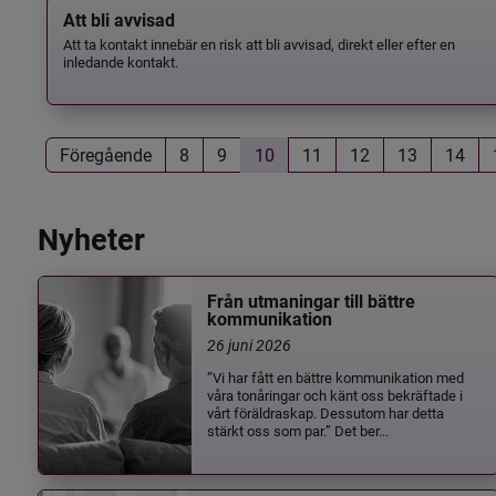
Att bli avvisad
Att ta kontakt innebär en risk att bli avvisad, direkt eller efter en
inledande kontakt.
Föregående
8
9
10
11
12
13
14
Nyheter
Från utmaningar till bättre
kommunikation
26 juni 2026
”Vi har fått en bättre kommunikation med
våra tonåringar och känt oss bekräftade i
vårt föräldraskap. Dessutom har detta
stärkt oss som par.” Det ber...