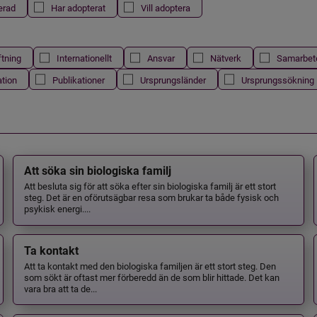
erad
Har adopterat
Vill adoptera
ftning
Internationellt
Ansvar
Nätverk
Samarbet
ation
Publikationer
Ursprungsländer
Ursprungssökning
Att söka sin biologiska familj
Att besluta sig för att söka efter sin biologiska familj är ett stort
steg. Det är en oförutsägbar resa som brukar ta både fysisk och
psykisk energi....
Ta kontakt
Att ta kontakt med den biologiska familjen är ett stort steg. Den
som sökt är oftast mer förberedd än de som blir hittade. Det kan
vara bra att ta de...