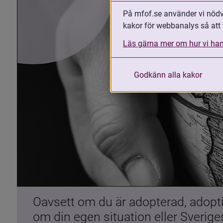
På mfof.se använder vi nödvä
kakor för webbanalys så att 
Läs gärna mer om hur vi han
Godkänn alla kakor
Oavsett om du är adopterad, adoptiv
om din egen situation eller Sverig