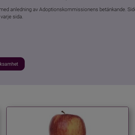
n med anledning av Adoptionskommissionens betänkande. Sido
varje sida.
erksamhet