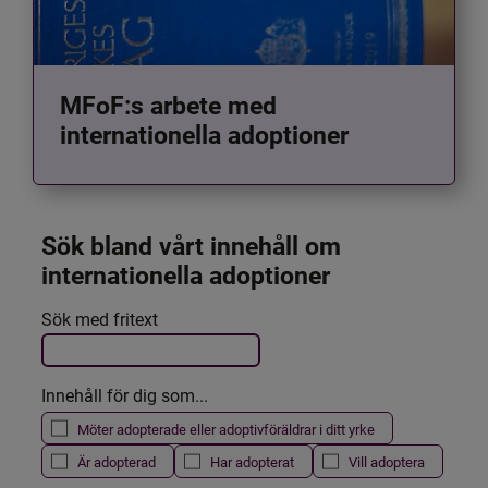
MFoF:s arbete med
internationella adoptioner
Sök bland vårt innehåll om 
internationella adoptioner
Det här formuläret postas automatiskt
Sök med fritext
Filtrera resultatet
Innehåll för dig som...
Möter adopterade eller adoptivföräldrar i ditt yrke
Är adopterad
Har adopterat
Vill adoptera