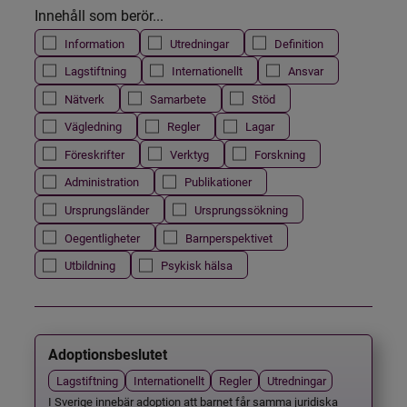
Innehåll som berör...
Information
Utredningar
Definition
Lagstiftning
Internationellt
Ansvar
Nätverk
Samarbete
Stöd
Vägledning
Regler
Lagar
Föreskrifter
Verktyg
Forskning
Administration
Publikationer
Ursprungsländer
Ursprungssökning
Oegentligheter
Barnperspektivet
Utbildning
Psykisk hälsa
Adoptionsbeslutet
Lagstiftning
Internationellt
Regler
Utredningar
I Sverige innebär adoption att barnet får samma juridiska