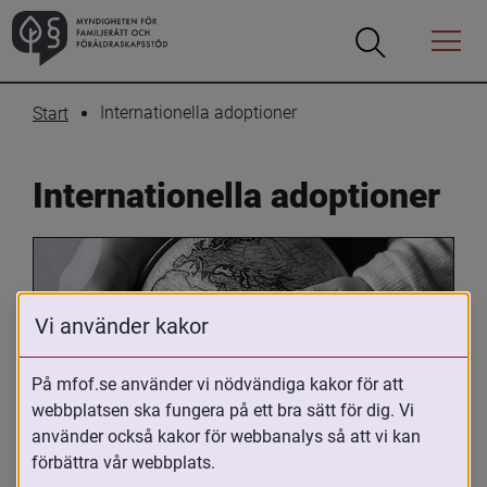
Öppna
Öppna
Menyn
sökrutan
Internationella adoptioner
Start
Internationella adoptioner
Vi använder kakor
På mfof.se använder vi nödvändiga kakor för att
webbplatsen ska fungera på ett bra sätt för dig. Vi
Oavsett om du är adopterad, 
använder också kakor för webbanalys så att vi kan
adoptivförälder eller arbetar med 
förbättra vår webbplats.
internationell adoption så kan du ha 