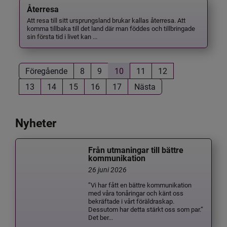
Återresa
Att resa till sitt ursprungsland brukar kallas återresa. Att
komma tillbaka till det land där man föddes och tillbringade
sin första tid i livet kan ...
Föregående
8
9
10
11
12
13
14
15
16
17
Nästa
Nyheter
Från utmaningar till bättre
kommunikation
26 juni 2026
”Vi har fått en bättre kommunikation
med våra tonåringar och känt oss
bekräftade i vårt föräldraskap.
Dessutom har detta stärkt oss som par.”
Det ber...