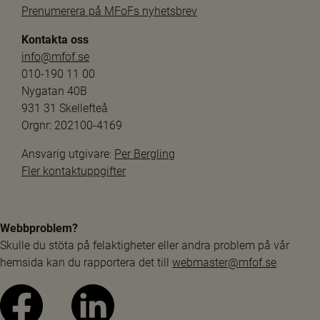
Prenumerera på MFoFs nyhetsbrev
Kontakta oss
info@mfof.se
010-190 11 00
Nygatan 40B
931 31 Skellefteå
Orgnr: 202100-4169
Ansvarig utgivare: 
Per Bergling
Fler kontaktuppgifter
Webbproblem?
Skulle du stöta på felaktigheter eller andra problem på vår 
hemsida kan du rapportera det till 
webmaster@mfof.se