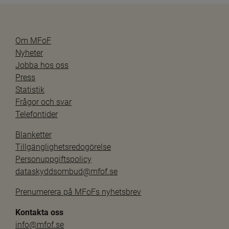
Om MFoF
Nyheter
Jobba hos oss
Press
Statistik
Frågor och svar
Telefontider
Blanketter
Tillgänglighetsredogörelse
Personuppgiftspolicy
dataskyddsombud@mfof.se
Prenumerera på MFoFs nyhetsbrev
Kontakta oss
info@mfof.se