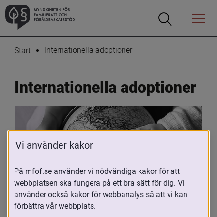
Öppna
Öppna
Menyn
sökrutan
Internationella adoptioner
Start
Internationella adoptioner
Vi använder kakor
På mfof.se använder vi nödvändiga kakor för att
webbplatsen ska fungera på ett bra sätt för dig. Vi
Oavsett om du är adopterad, 
använder också kakor för webbanalys så att vi kan
adoptivförälder eller arbetar med 
förbättra vår webbplats.
internationell adoption så kan du ha 