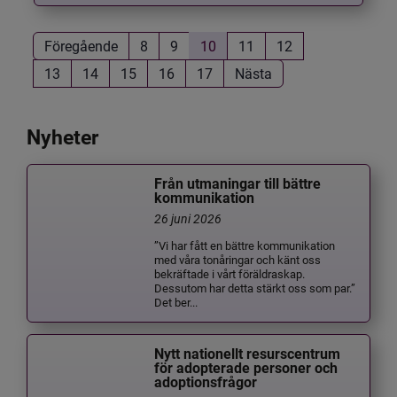
Föregående
8
9
10
11
12
13
14
15
16
17
Nästa
Nyheter
Från utmaningar till bättre
kommunikation
26 juni 2026
”Vi har fått en bättre kommunikation
med våra tonåringar och känt oss
bekräftade i vårt föräldraskap.
Dessutom har detta stärkt oss som par.”
Det ber...
Nytt nationellt resurscentrum
för adopterade personer och
adoptionsfrågor