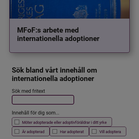
MFoF:s arbete med
internationella adoptioner
Sök bland vårt innehåll om 
internationella adoptioner
Det här formuläret postas automatiskt
Sök med fritext
Filtrera resultatet
Innehåll för dig som...
Möter adopterade eller adoptivföräldrar i ditt yrke
Är adopterad
Har adopterat
Vill adoptera