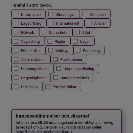
Innehåll som berör...
Information
Utredningar
Definition
Lagstiftning
Internationellt
Ansvar
Nätverk
Samarbete
Stöd
Vägledning
Regler
Lagar
Föreskrifter
Verktyg
Forskning
Administration
Publikationer
Ursprungsländer
Ursprungssökning
Oegentligheter
Barnperspektivet
Utbildning
Psykisk hälsa
Inresebestämmelser och säkerhet
Inför en resa till ditt ursprungsland är det viktigt att i förväg
ta reda på om du behöver visum och vad som gäller
beträffande ditt medborgarskap. D...