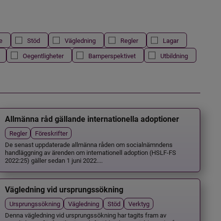
e
Stöd
Vägledning
Regler
Lagar
Oegentligheter
Barnperspektivet
Utbildning
Allmänna råd gällande internationella adoptioner
Regler
Föreskrifter
De senast uppdaterade allmänna råden om socialnämndens
handläggning av ärenden om internationell adoption (HSLF-FS
2022:25) gäller sedan 1 juni 2022....
Vägledning vid ursprungssökning
Ursprungssökning
Vägledning
Stöd
Verktyg
Denna vägledning vid ursprungssökning har tagits fram av