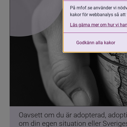
På mfof.se använder vi nödvä
kakor för webbanalys så att 
Läs gärna mer om hur vi han
Godkänn alla kakor
Oavsett om du är adopterad, adoptiv
om din egen situation eller Sverig