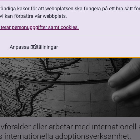
ndiga kakor för att webbplatsen ska fungera på ett bra sätt fö
vi kan förbättra vår webbplats.
terar personuppgifter samt cookies.
Anpassa inställningar
förälder eller arbetar med internationell
es internationella adoptionsverksamhet.