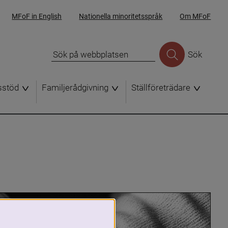
MFoF in English
Nationella minoritetsspråk
Om MFoF
Sök
sstöd
Familjerådgivning
Ställföreträdare