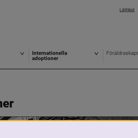
Lättläst
Internationella
Föräldraskap
adoptioner
ner