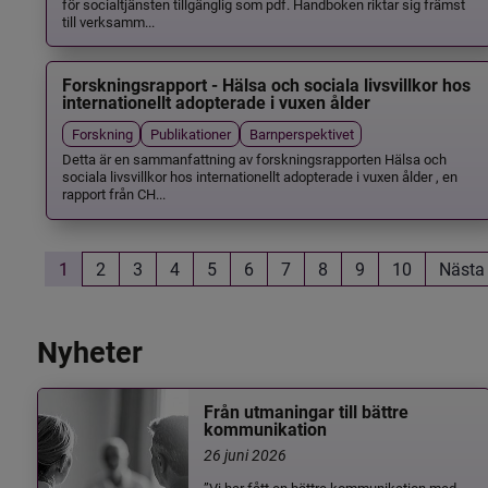
för socialtjänsten tillgänglig som pdf. Handboken riktar sig främst
till verksamm...
Forskningsrapport - Hälsa och sociala livsvillkor hos
internationellt adopterade i vuxen ålder
Forskning
Publikationer
Barnperspektivet
Detta är en sammanfattning av forskningsrapporten Hälsa och
sociala livsvillkor hos internationellt adopterade i vuxen ålder , en
rapport från CH...
1
2
3
4
5
6
7
8
9
10
Nästa
Nyheter
Från utmaningar till bättre
kommunikation
26 juni 2026
”Vi har fått en bättre kommunikation med