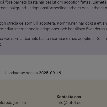
gå före barnets bästa när beslut om adoption fattas. Barnets b
barnets bakgrund, i adoptionsförmedlingsarbetet och i arbetet
och utreda de som vill adoptera. Kommunen har också ett ansv
medlar internationella adoptioner och har tillsyn över deras 
 på vad som är barnets bästa i samband med adoption. Det finn
.
Uppdaterad senast 
2025-09-19
Kontakta oss
hetsredogörelse
info@mfof.se