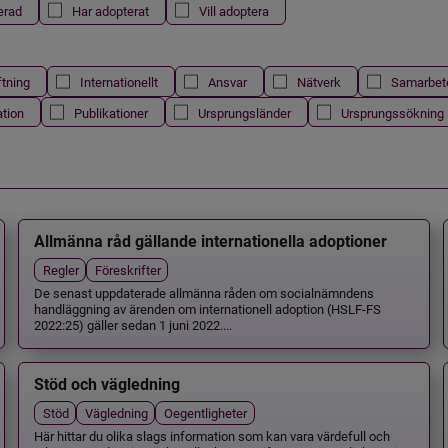
erad
Har adopterat
Vill adoptera
ftning
Internationellt
Ansvar
Nätverk
Samarbet
ation
Publikationer
Ursprungsländer
Ursprungssökning
Allmänna råd gällande internationella adoptioner
Regler
Föreskrifter
De senast uppdaterade allmänna råden om socialnämndens
handläggning av ärenden om internationell adoption (HSLF-FS
2022:25) gäller sedan 1 juni 2022....
Stöd och vägledning
Stöd
Vägledning
Oegentligheter
Här hittar du olika slags information som kan vara värdefull och