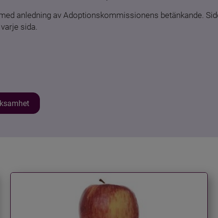
n med anledning av Adoptionskommissionens betänkande. Sido
varje sida.
erksamhet