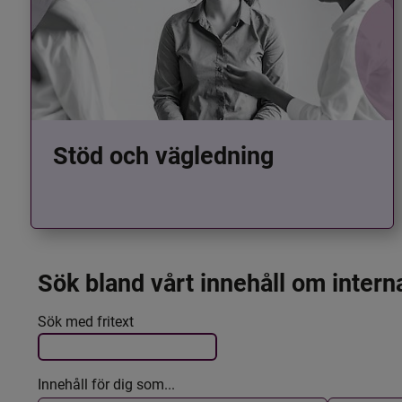
Stöd och vägledning
Sök bland vårt innehåll om intern
Det här formuläret postas automatiskt
Filtrera resultatet
Sök med fritext
Innehåll för dig som...