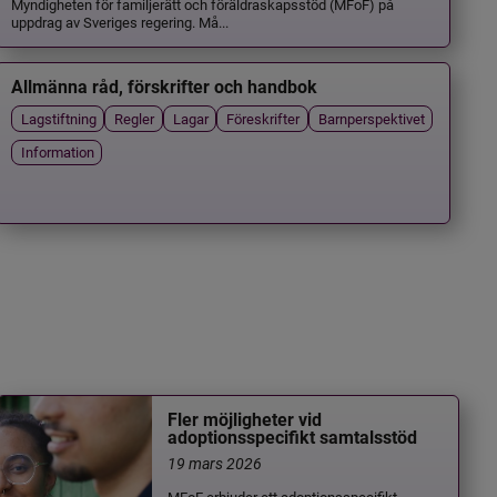
Myndigheten för familjerätt och föräldraskapsstöd (MFoF) på
uppdrag av Sveriges regering. Må...
Allmänna råd, förskrifter och handbok
Lagstiftning
Regler
Lagar
Föreskrifter
Barnperspektivet
Information
Fler möjligheter vid
adoptionsspecifikt samtalsstöd
19 mars 2026
MFoF erbjuder ett adoptionsspecifikt