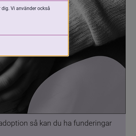
r dig. Vi använder också
 adoption så kan du ha funderingar 