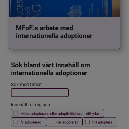
MFoF:s arbete med
internationella adoptioner
Sök bland vårt innehåll om 
internationella adoptioner
Det här formuläret postas automatiskt
Sök med fritext
Filtrera resultatet
Innehåll för dig som...
Möter adopterade eller adoptivföräldrar i ditt yrke
Är adopterad
Har adopterat
Vill adoptera