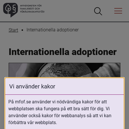
Öppna
Öppna
Menyn
sökrutan
Internationella adoptioner
Start
Internationella adoptioner
Vi använder kakor
På mfof.se använder vi nödvändiga kakor för att
webbplatsen ska fungera på ett bra sätt för dig. Vi
Oavsett om du är adopterad, 
använder också kakor för webbanalys så att vi kan
adoptivförälder eller arbetar med 
förbättra vår webbplats.
internationell adoption så kan du ha 