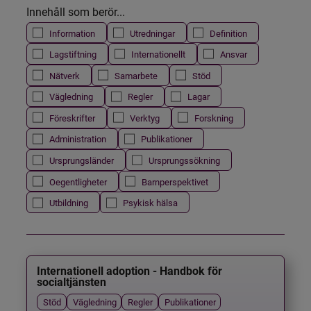
Innehåll som berör...
Information
Utredningar
Definition
Lagstiftning
Internationellt
Ansvar
Nätverk
Samarbete
Stöd
Vägledning
Regler
Lagar
Föreskrifter
Verktyg
Forskning
Administration
Publikationer
Ursprungsländer
Ursprungssökning
Oegentligheter
Barnperspektivet
Utbildning
Psykisk hälsa
Internationell adoption - Handbok för
socialtjänsten
Stöd
Vägledning
Regler
Publikationer