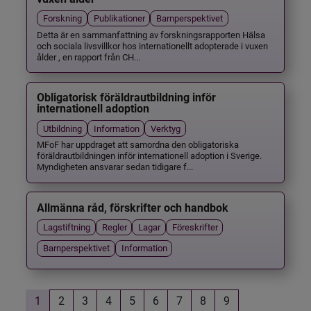
Forskning
Publikationer
Barnperspektivet
Detta är en sammanfattning av forskningsrapporten Hälsa
och sociala livsvillkor hos internationellt adopterade i vuxen
ålder , en rapport från CH...
Obligatorisk föräldrautbildning inför
internationell adoption
Utbildning
Information
Verktyg
MFoF har uppdraget att samordna den obligatoriska
föräldrautbildningen inför internationell adoption i Sverige.
Myndigheten ansvarar sedan tidigare f...
Allmänna råd, förskrifter och handbok
Lagstiftning
Regler
Lagar
Föreskrifter
Barnperspektivet
Information
1
2
3
4
5
6
7
8
9