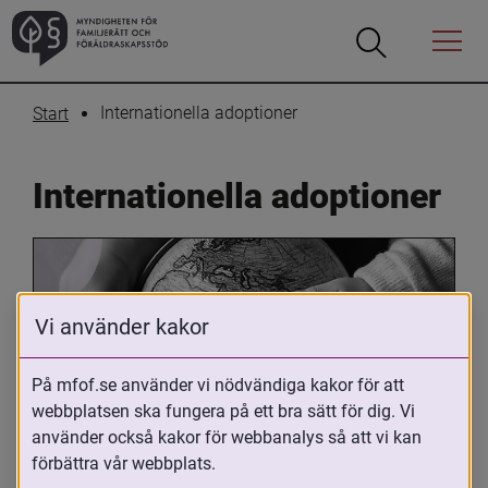
Öppna
Öppna
Menyn
sökrutan
Internationella adoptioner
Start
Internationella adoptioner
Vi använder kakor
På mfof.se använder vi nödvändiga kakor för att
webbplatsen ska fungera på ett bra sätt för dig. Vi
Oavsett om du är adopterad, 
använder också kakor för webbanalys så att vi kan
adoptivförälder eller arbetar med 
förbättra vår webbplats.
internationell adoption så kan du ha 