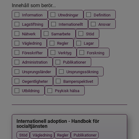
Innehåll som berör...
Information
Utredningar
Definition
Lagstiftning
Internationellt
Ansvar
Nätverk
Samarbete
Stöd
Vägledning
Regler
Lagar
Föreskrifter
Verktyg
Forskning
Administration
Publikationer
Ursprungsländer
Ursprungssökning
Oegentligheter
Barnperspektivet
Utbildning
Psykisk hälsa
Internationell adoption - Handbok för
socialtjänsten
Stöd
Vägledning
Regler
Publikationer