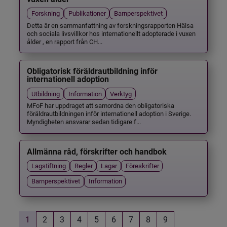
Forskning
Publikationer
Barnperspektivet
Detta är en sammanfattning av forskningsrapporten Hälsa
och sociala livsvillkor hos internationellt adopterade i vuxen
ålder , en rapport från CH...
Obligatorisk föräldrautbildning inför
internationell adoption
Utbildning
Information
Verktyg
MFoF har uppdraget att samordna den obligatoriska
föräldrautbildningen inför internationell adoption i Sverige.
Myndigheten ansvarar sedan tidigare f...
Allmänna råd, förskrifter och handbok
Lagstiftning
Regler
Lagar
Föreskrifter
Barnperspektivet
Information
1
2
3
4
5
6
7
8
9