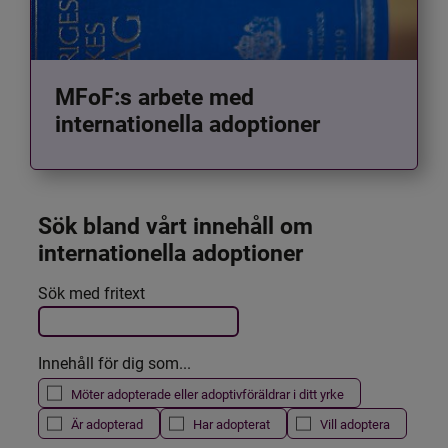
MFoF:s arbete med
internationella adoptioner
Sök bland vårt innehåll om 
internationella adoptioner
Det här formuläret postas automatiskt
Sök med fritext
Filtrera resultatet
Innehåll för dig som...
Möter adopterade eller adoptivföräldrar i ditt yrke
Är adopterad
Har adopterat
Vill adoptera