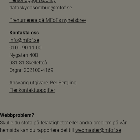
Personuppgiftspolicy
dataskyddsombud@mfof.se
Prenumerera på MFoFs nyhetsbrev
Kontakta oss
info@mfof.se
010-190 11 00
Nygatan 40B
931 31 Skellefteå
Orgnr: 202100-4169
Ansvarig utgivare: 
Per Bergling
Fler kontaktuppgifter
Webbproblem?
Skulle du stöta på felaktigheter eller andra problem på vår 
hemsida kan du rapportera det till 
webmaster@mfof.se