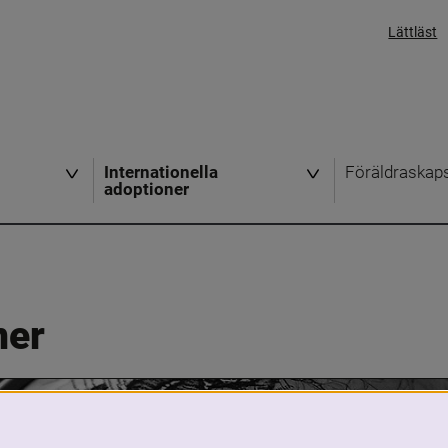
Lättläst
Internationella
Föräldraskap
adoptioner
ner