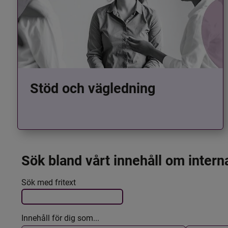
Stöd och vägledning
Sök bland vårt innehåll om intern
Det här formuläret postas automatiskt
Filtrera resultatet
Sök med fritext
Innehåll för dig som...