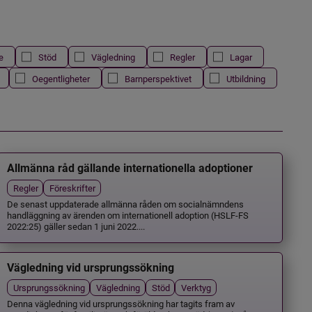
e
Stöd
Vägledning
Regler
Lagar
Oegentligheter
Barnperspektivet
Utbildning
Allmänna råd gällande internationella adoptioner
Regler
Föreskrifter
De senast uppdaterade allmänna råden om socialnämndens
handläggning av ärenden om internationell adoption (HSLF-FS
2022:25) gäller sedan 1 juni 2022....
Vägledning vid ursprungssökning
Ursprungssökning
Vägledning
Stöd
Verktyg
Denna vägledning vid ursprungssökning har tagits fram av