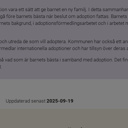
ion vara ett sätt att ge barnet en ny familj. I detta sammanhang
gå före barnets bästa när beslut om adoption fattas. Barnets b
barnets bakgrund, i adoptionsförmedlingsarbetet och i arbetet
och utreda de som vill adoptera. Kommunen har också ett ansv
medlar internationella adoptioner och har tillsyn över deras 
 på vad som är barnets bästa i samband med adoption. Det finn
.
Uppdaterad senast 
2025-09-19