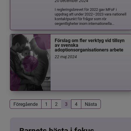
20 december 2024
I regleringsbrevet för 2022 gav MFoF i
uppdrag att under 2022–2023 vara nationell
kontaktpunkt för frågor som rör
oegentligheter inom internationella...
Förslag om fler verktyg vid tillsyn
av svenska
adoptionsorganisationers arbete
22 maj 2024
Föregående
1
2
3
4
Nästa
Barnets bästa i fokus