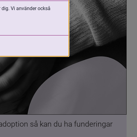
r dig. Vi använder också
 adoption så kan du ha funderingar 