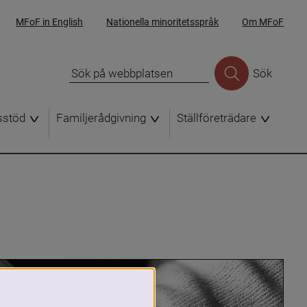
MFoF in English
Nationella minoritetsspråk
Om MFoF
Sök
sstöd
Familjerådgivning
Ställföreträdare