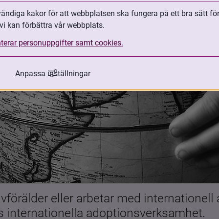
ndiga kakor för att webbplatsen ska fungera på ett bra sätt fö
vi kan förbättra vår webbplats.
terar personuppgifter samt cookies.
Anpassa inställningar
förälder eller arbetar med internationell
es internationella adoptionsverksamhet.