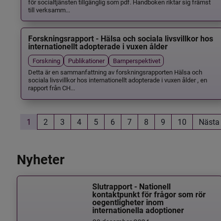
för socialtjänsten tillgänglig som pdf. Handboken riktar sig främst
till verksamm...
Forskningsrapport - Hälsa och sociala livsvillkor hos
internationellt adopterade i vuxen ålder
Forskning
Publikationer
Barnperspektivet
Detta är en sammanfattning av forskningsrapporten Hälsa och
sociala livsvillkor hos internationellt adopterade i vuxen ålder , en
rapport från CH...
1
2
3
4
5
6
7
8
9
10
Nästa
Nyheter
Slutrapport - Nationell
kontaktpunkt för frågor som rör
oegentligheter inom
internationella adoptioner