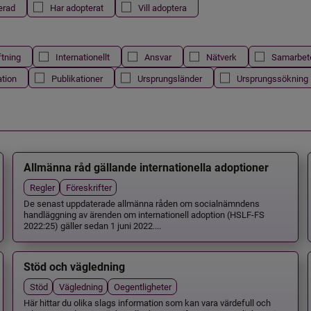
erad
Har adopterat
Vill adoptera
ftning
Internationellt
Ansvar
Nätverk
Samarbet
ation
Publikationer
Ursprungsländer
Ursprungssökning
Allmänna råd gällande internationella adoptioner
Regler
Föreskrifter
De senast uppdaterade allmänna råden om socialnämndens
handläggning av ärenden om internationell adoption (HSLF-FS
2022:25) gäller sedan 1 juni 2022....
Stöd och vägledning
Stöd
Vägledning
Oegentligheter
Här hittar du olika slags information som kan vara värdefull och