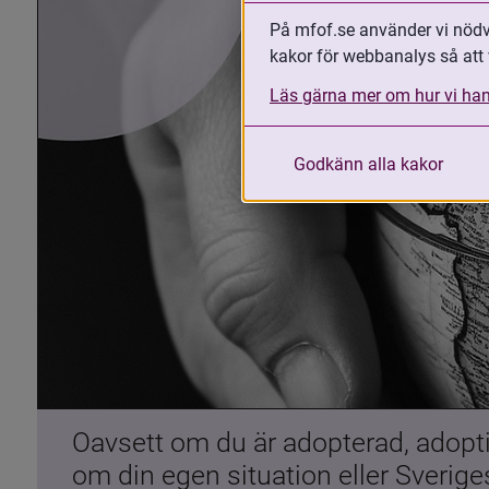
På mfof.se använder vi nödvä
kakor för webbanalys så att 
Läs gärna mer om hur vi han
Godkänn alla kakor
Oavsett om du är adopterad, adoptiv
om din egen situation eller Sverig