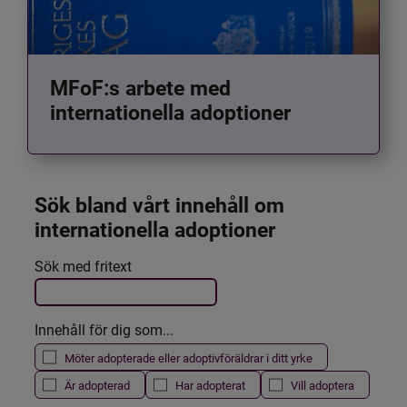
MFoF:s arbete med
internationella adoptioner
Sök bland vårt innehåll om 
internationella adoptioner
Det här formuläret postas automatiskt
Sök med fritext
Filtrera resultatet
Innehåll för dig som...
Möter adopterade eller adoptivföräldrar i ditt yrke
Är adopterad
Har adopterat
Vill adoptera