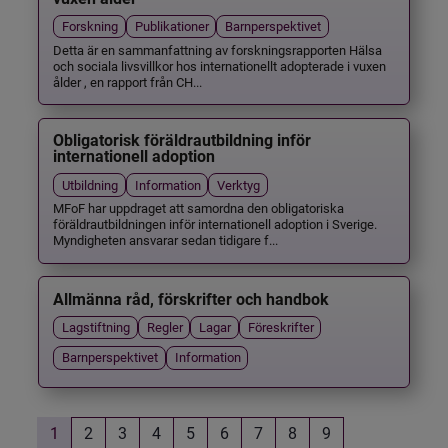
Forskning
Publikationer
Barnperspektivet
Detta är en sammanfattning av forskningsrapporten Hälsa
och sociala livsvillkor hos internationellt adopterade i vuxen
ålder , en rapport från CH...
Obligatorisk föräldrautbildning inför
internationell adoption
Utbildning
Information
Verktyg
MFoF har uppdraget att samordna den obligatoriska
föräldrautbildningen inför internationell adoption i Sverige.
Myndigheten ansvarar sedan tidigare f...
Allmänna råd, förskrifter och handbok
Lagstiftning
Regler
Lagar
Föreskrifter
Barnperspektivet
Information
1
2
3
4
5
6
7
8
9