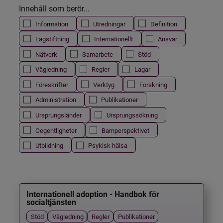
Innehåll som berör...
Information
Utredningar
Definition
Lagstiftning
Internationellt
Ansvar
Nätverk
Samarbete
Stöd
Vägledning
Regler
Lagar
Föreskrifter
Verktyg
Forskning
Administration
Publikationer
Ursprungsländer
Ursprungssökning
Oegentligheter
Barnperspektivet
Utbildning
Psykisk hälsa
Internationell adoption - Handbok för
socialtjänsten
Stöd
Vägledning
Regler
Publikationer