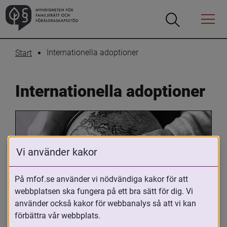
Öppna
Öppna
Menyn
sökrutan
Internationella adoptioner
Start
Internationella adoptioner
Vi använder kakor
På mfof.se använder vi nödvändiga kakor för att
webbplatsen ska fungera på ett bra sätt för dig. Vi
Oavsett om du är adopterad, 
använder också kakor för webbanalys så att vi kan
adoptivförälder eller arbetar med 
förbättra vår webbplats.
internationell adoption så kan du ha 