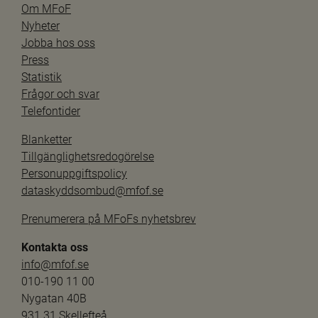
Om MFoF
Nyheter
Jobba hos oss
Press
Statistik
Frågor och svar
Telefontider
Blanketter
Tillgänglighetsredogörelse
Personuppgiftspolicy
dataskyddsombud@mfof.se
Prenumerera på MFoFs nyhetsbrev
Kontakta oss
info@mfof.se
010-190 11 00
Nygatan 40B
931 31 Skellefteå