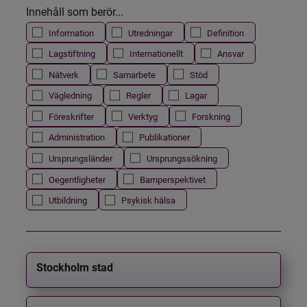
Innehåll som berör...
Information
Utredningar
Definition
Lagstiftning
Internationellt
Ansvar
Nätverk
Samarbete
Stöd
Vägledning
Regler
Lagar
Föreskrifter
Verktyg
Forskning
Administration
Publikationer
Ursprungsländer
Ursprungssökning
Oegentligheter
Barnperspektivet
Utbildning
Psykisk hälsa
Stockholm stad