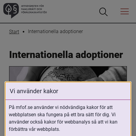
Öppna
Öppna
Menyn
sökrutan
Internationella adoptioner
Start
Internationella adoptioner
Vi använder kakor
På mfof.se använder vi nödvändiga kakor för att
webbplatsen ska fungera på ett bra sätt för dig. Vi
Oavsett om du är adopterad, 
använder också kakor för webbanalys så att vi kan
adoptivförälder eller arbetar med 
förbättra vår webbplats.
internationell adoption så kan du ha 