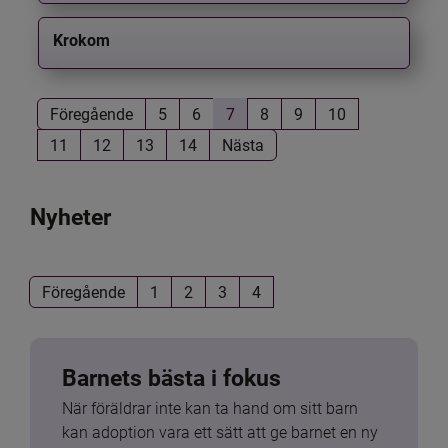
Krokom
Föregående
5
6
7
8
9
10
11
12
13
14
Nästa
Nyheter
Föregående
1
2
3
4
Barnets bästa i fokus
När föräldrar inte kan ta hand om sitt barn 
kan adoption vara ett sätt att ge barnet en ny 