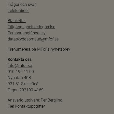
Frågor och svar
Telefontider
Blanketter
Tillgänglighetsredogörelse
Personuppgiftspolicy
dataskyddsombud@mfof.se
Prenumerera på MFoFs nyhetsbrev
Kontakta oss
info@mfof.se
010-190 11 00
Nygatan 40B
931 31 Skellefteå
Orgnr: 202100-4169
Ansvarig utgivare: 
Per Bergling
Fler kontaktuppgifter