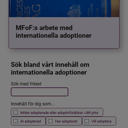
MFoF:s arbete med
internationella adoptioner
Sök bland vårt innehåll om 
internationella adoptioner
Det här formuläret postas automatiskt
Sök med fritext
Filtrera resultatet
Innehåll för dig som...
Möter adopterade eller adoptivföräldrar i ditt yrke
Är adopterad
Har adopterat
Vill adoptera