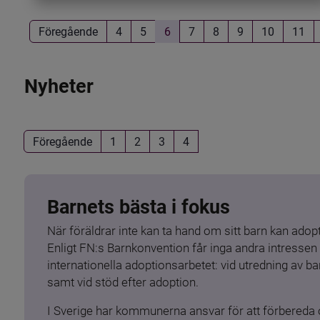
Föregående
4
5
6
7
8
9
10
11
Nyheter
Föregående
1
2
3
4
Barnets bästa i fokus
När föräldrar inte kan ta hand om sitt barn kan adopt
Enligt FN:s Barnkonvention får inga andra intressen 
internationella adoptionsarbetet: vid utredning av 
samt vid stöd efter adoption.
I Sverige har kommunerna ansvar för att förbereda 