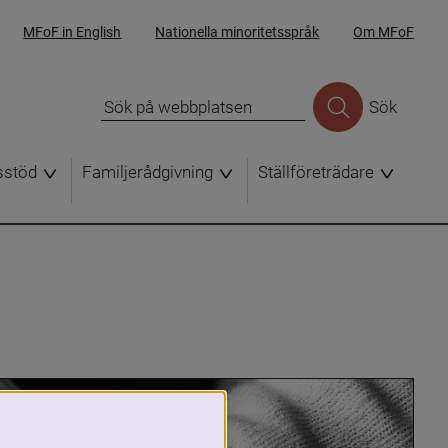
MFoF in English
Nationella minoritetsspråk
Om MFoF
Sök
sstöd
Familjerådgivning
Ställföreträdare