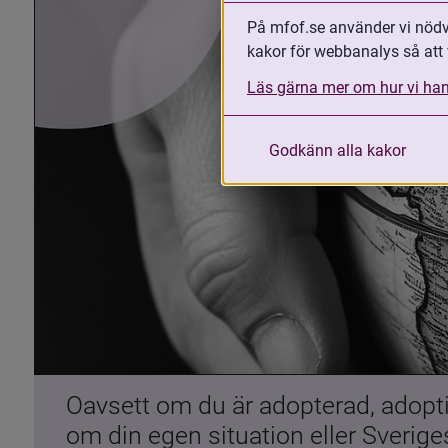
På mfof.se använder vi nödvä
kakor för webbanalys så att 
Läs gärna mer om hur vi han
Godkänn alla kakor
Oavsett om du är adopterad, adoptiv
om din egen situation eller Sverig