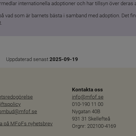
medlar internationella adoptioner och har tillsyn över deras 
 på vad som är barnets bästa i samband med adoption. Det finn
.
Uppdaterad senast 
2025-09-19
Kontakta oss
hetsredogörelse
info@mfof.se
ftspolicy
010-190 11 00
sombud@mfof.se
Nygatan 40B
931 31 Skellefteå
a på MFoFs nyhetsbrev
Orgnr: 202100-4169