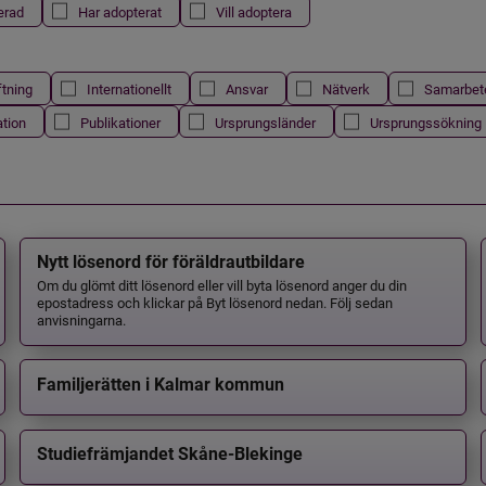
erad
Har adopterat
Vill adoptera
ftning
Internationellt
Ansvar
Nätverk
Samarbet
ation
Publikationer
Ursprungsländer
Ursprungssökning
Nytt lösenord för föräldrautbildare
Om du glömt ditt lösenord eller vill byta lösenord anger du din
epostadress och klickar på Byt lösenord nedan. Följ sedan
anvisningarna.
Familjerätten i Kalmar kommun
Studiefrämjandet Skåne-Blekinge