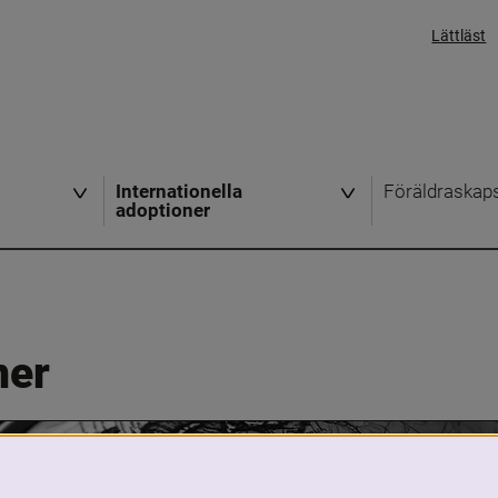
Lättläst
Internationella
Föräldraskap
adoptioner
ner