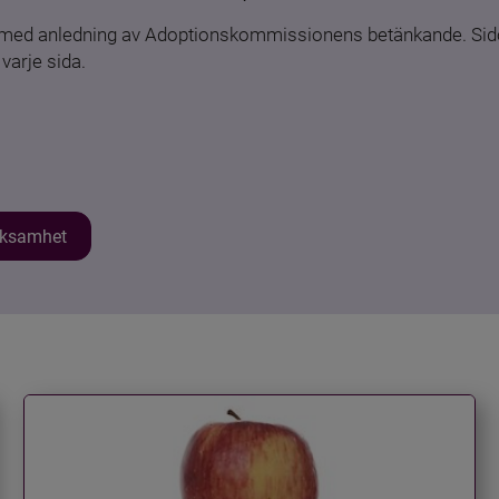
n med anledning av Adoptionskommissionens betänkande. Sido
varje sida.
erksamhet