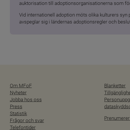
auktorisation till adoptionsorganisationerna som för
Vid internationell adoption möts olika kulturers syn
avspeglar sig i ländernas adoptionsregler och beslut
Om MFoF
Blanketter
Nyheter
Tillgänglig
Jobba hos oss
Personuppgi
Press
dataskydd
Statistik
Prenumerer
Frågor och svar
Telefontider