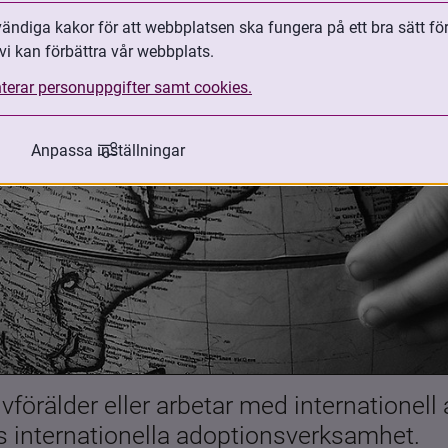
ndiga kakor för att webbplatsen ska fungera på ett bra sätt fö
vi kan förbättra vår webbplats.
terar personuppgifter samt cookies.
Anpassa inställningar
förälder eller arbetar med internationell
es internationella adoptionsverksamhet.