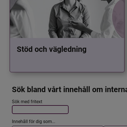
Stöd och vägledning
Sök bland vårt innehåll om intern
Det här formuläret postas automatiskt
Filtrera resultatet
Sök med fritext
Innehåll för dig som...