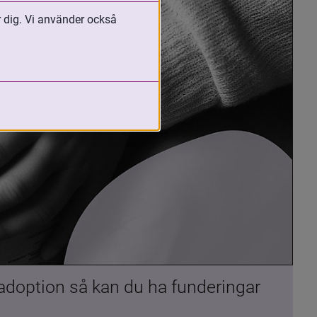
r dig. Vi använder också
 adoption så kan du ha funderingar 