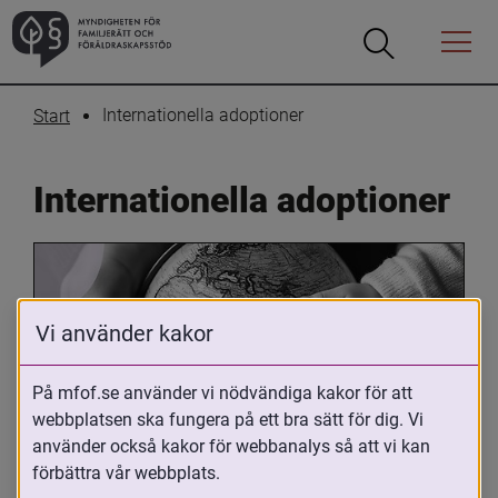
Öppna
Öppna
Menyn
sökrutan
Internationella adoptioner
Start
Internationella adoptioner
Vi använder kakor
På mfof.se använder vi nödvändiga kakor för att
webbplatsen ska fungera på ett bra sätt för dig. Vi
Oavsett om du är adopterad, 
använder också kakor för webbanalys så att vi kan
adoptivförälder eller arbetar med 
förbättra vår webbplats.
internationell adoption så kan du ha 