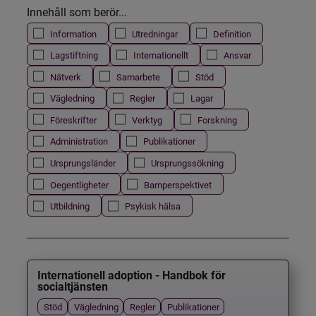
Innehåll som berör...
Information
Utredningar
Definition
Lagstiftning
Internationellt
Ansvar
Nätverk
Samarbete
Stöd
Vägledning
Regler
Lagar
Föreskrifter
Verktyg
Forskning
Administration
Publikationer
Ursprungsländer
Ursprungssökning
Oegentligheter
Barnperspektivet
Utbildning
Psykisk hälsa
Internationell adoption - Handbok för
socialtjänsten
Stöd
Vägledning
Regler
Publikationer