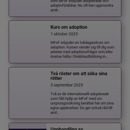
som MFoF erbjuder adopterade och
adoptivföräldrar. Nu vill han uppmuntra
andr...
Kurs om adoption
1 oktober 2025
MFoF erbjuder en tvådagarskurs om
adoption. Kursen vänder sig till dig som
arbetar med adoptionsfrågor och/eller
önskar hålla i föräldrautbildning in...
Två röster om att söka sina
rötter
5 september 2025
Två av de internationellt adopterade
som fått hjälp av MFoF med sin
ursprungssökning berättar här om sina
egna upplevelser. De ger också råd till
and...
Upphandling av