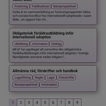
Forskning
Publikationer
Barnperspektivet
Detta är en sammanfattning av forskningsrapporten Hälsa
och sociala livsvillkor hos internationellt adopterade i vuxen
ålder , en rapport från CH...
Obligatorisk föräldrautbildning inför
internationell adoption
Utbildning
Information
Verktyg
MFoF har uppdraget att samordna den obligatoriska
föräldrautbildningen inför internationell adoption i Sverige.
Myndigheten ansvarar sedan tidigare f...
Allmänna råd, förskrifter och handbok
Lagstiftning
Regler
Lagar
Föreskrifter
Barnperspektivet
Information
1
2
3
4
5
6
7
8
9