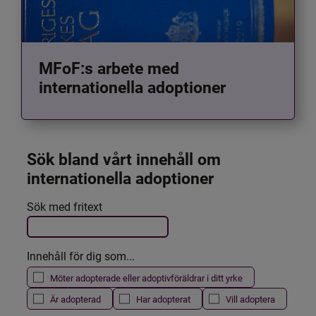
MFoF:s arbete med
internationella adoptioner
Sök bland vårt innehåll om 
internationella adoptioner
Det här formuläret postas automatiskt
Sök med fritext
Filtrera resultatet
Innehåll för dig som...
Möter adopterade eller adoptivföräldrar i ditt yrke
Är adopterad
Har adopterat
Vill adoptera