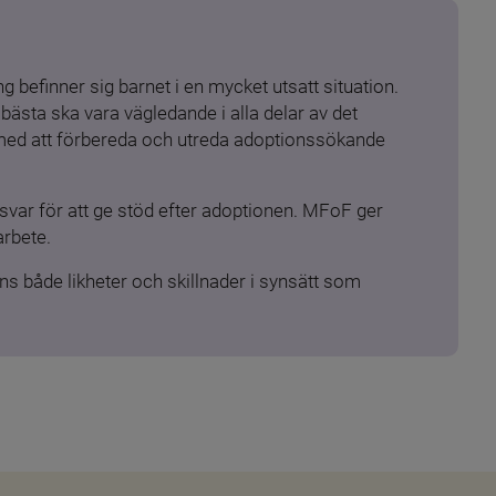
 befinner sig barnet i en mycket utsatt situation. 
ästa ska vara vägledande i alla delar av det 
 med att förbereda och utreda adoptionssökande 
ar för att ge stöd efter adoptionen. MFoF ger 
arbete.
s både likheter och skillnader i synsätt som 