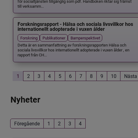
för socialtjänsten tillgänglig som pdf. Handboken riktar sig främst
till verksamm...
Forskningsrapport - Hälsa och sociala livsvillkor hos
internationellt adopterade i vuxen ålder
Forskning
Publikationer
Barnperspektivet
Detta är en sammanfattning av forskningsrapporten Hälsa och
sociala livsvillkor hos internationellt adopterade i vuxen ålder , en
rapport från CH...
1
2
3
4
5
6
7
8
9
10
Nästa
Nyheter
Föregående
1
2
3
4