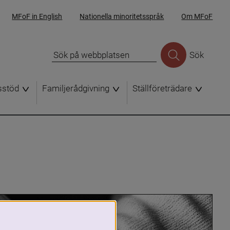
MFoF in English
Nationella minoritetsspråk
Om MFoF
Sök
sstöd
Familjerådgivning
Ställföreträdare