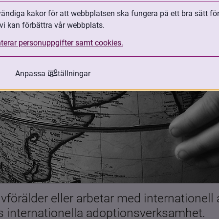
ndiga kakor för att webbplatsen ska fungera på ett bra sätt fö
vi kan förbättra vår webbplats.
terar personuppgifter samt cookies.
Anpassa inställningar
förälder eller arbetar med internationell
es internationella adoptionsverksamhet.