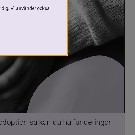
r dig. Vi använder också
 adoption så kan du ha funderingar 