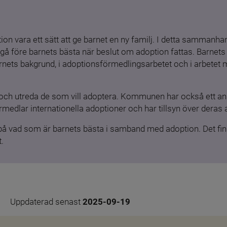
ion vara ett sätt att ge barnet en ny familj. I detta sammanhang
gå före barnets bästa när beslut om adoption fattas. Barnets b
barnets bakgrund, i adoptionsförmedlingsarbetet och i arbetet
och utreda de som vill adoptera. Kommunen har också ett ansv
medlar internationella adoptioner och har tillsyn över deras 
 på vad som är barnets bästa i samband med adoption. Det finn
.
Uppdaterad senast 
2025-09-19