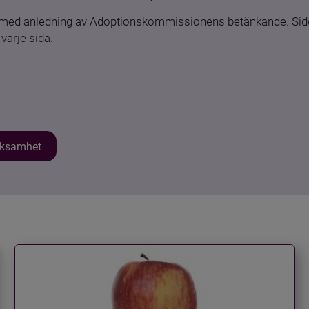
n med anledning av Adoptionskommissionens betänkande. Sido
varje sida.
erksamhet