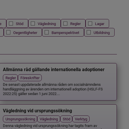
e
Stöd
Vägledning
Regler
Lagar
Oegentligheter
Barnperspektivet
Utbildning
Allmänna råd gällande internationella adoptioner
Regler
Föreskrifter
De senast uppdaterade allmänna råden om socialnämndens
handläggning av ärenden om internationell adoption (HSLF-FS
2022:25) gäller sedan 1 juni 2022....
Vägledning vid ursprungssökning
Ursprungssökning
Vägledning
Stöd
Verktyg
Denna vägledning vid ursprungssökning har tagits fram av