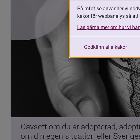
På mfof.se använder vi nödvä
kakor för webbanalys så att 
Läs gärna mer om hur vi han
Godkänn alla kakor
Oavsett om du är adopterad, adoptiv
om din egen situation eller Sverig