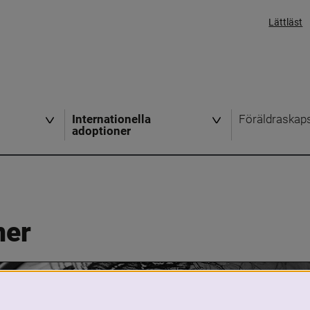
Lättläst
Internationella
Föräldraskap
adoptioner
ner