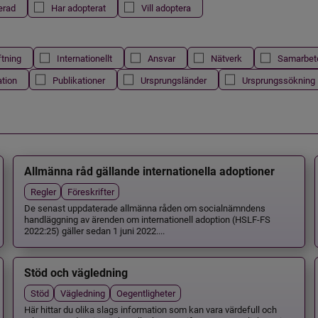
erad
Har adopterat
Vill adoptera
ftning
Internationellt
Ansvar
Nätverk
Samarbet
ation
Publikationer
Ursprungsländer
Ursprungssökning
Allmänna råd gällande internationella adoptioner
Regler
Föreskrifter
De senast uppdaterade allmänna råden om socialnämndens
handläggning av ärenden om internationell adoption (HSLF-FS
2022:25) gäller sedan 1 juni 2022....
Stöd och vägledning
Stöd
Vägledning
Oegentligheter
Här hittar du olika slags information som kan vara värdefull och