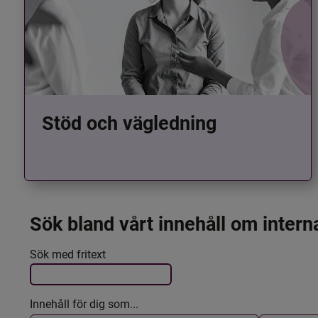
Stöd och vägledning
Sök bland vårt innehåll om intern
Det här formuläret postas automatiskt
Filtrera resultatet
Sök med fritext
Innehåll för dig som...