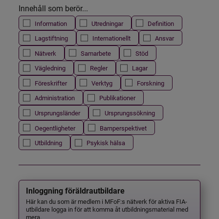
Innehåll som berör...
Information
Utredningar
Definition
Lagstiftning
Internationellt
Ansvar
Nätverk
Samarbete
Stöd
Vägledning
Regler
Lagar
Föreskrifter
Verktyg
Forskning
Administration
Publikationer
Ursprungsländer
Ursprungssökning
Oegentligheter
Barnperspektivet
Utbildning
Psykisk hälsa
Inloggning föräldrautbildare
Här kan du som är medlem i MFoF:s nätverk för aktiva FIA-
utbildare logga in för att komma åt utbildningsmaterial med
mera.