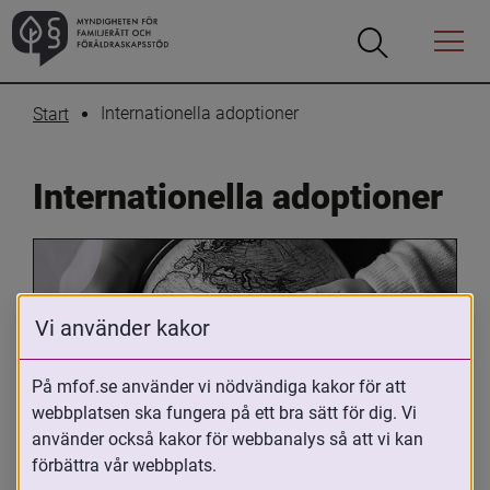
Öppna
Öppna
Menyn
sökrutan
Internationella adoptioner
Start
Internationella adoptioner
Vi använder kakor
På mfof.se använder vi nödvändiga kakor för att
webbplatsen ska fungera på ett bra sätt för dig. Vi
Oavsett om du är adopterad, 
använder också kakor för webbanalys så att vi kan
adoptivförälder eller arbetar med 
förbättra vår webbplats.
internationell adoption så kan du ha 