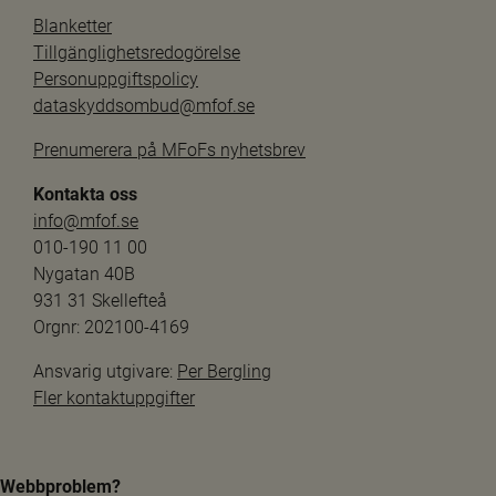
Blanketter
Tillgänglighetsredogörelse
Personuppgiftspolicy
dataskyddsombud@mfof.se
Prenumerera på MFoFs nyhetsbrev
Kontakta oss
info@mfof.se
010-190 11 00
Nygatan 40B
931 31 Skellefteå
Orgnr: 202100-4169
Ansvarig utgivare: 
Per Bergling
Fler kontaktuppgifter
Webbproblem?