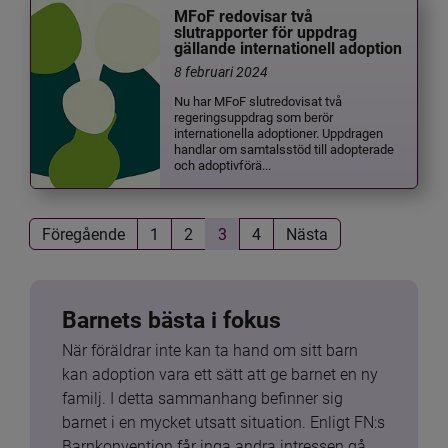
MFoF redovisar två
slutrapporter för uppdrag
gällande internationell adoption
8 februari 2024
Nu har MFoF slutredovisat två
regeringsuppdrag som berör
internationella adoptioner. Uppdragen
handlar om samtalsstöd till adopterade
och adoptivförä...
Föregående
1
2
3
4
Nästa
Barnets bästa i fokus
När föräldrar inte kan ta hand om sitt barn 
kan adoption vara ett sätt att ge barnet en ny 
familj. I detta sammanhang befinner sig 
barnet i en mycket utsatt situation. Enligt FN:s 
Barnkonvention får inga andra intressen gå 