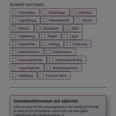
Innehåll som berör...
Information
Utredningar
Definition
Lagstiftning
Internationellt
Ansvar
Nätverk
Samarbete
Stöd
Vägledning
Regler
Lagar
Föreskrifter
Verktyg
Forskning
Administration
Publikationer
Ursprungsländer
Ursprungssökning
Oegentligheter
Barnperspektivet
Utbildning
Psykisk hälsa
Inresebestämmelser och säkerhet
Inför en resa till ditt ursprungsland är det viktigt att i förväg
ta reda på om du behöver visum och vad som gäller
beträffande ditt medborgarskap. D...