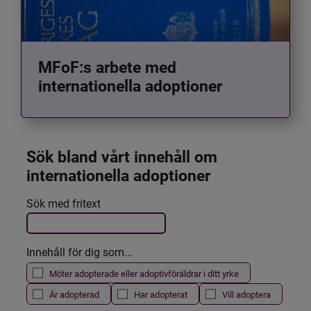
MFoF:s arbete med
internationella adoptioner
Sök bland vårt innehåll om 
internationella adoptioner
Det här formuläret postas automatiskt
Sök med fritext
Filtrera resultatet
Innehåll för dig som...
Möter adopterade eller adoptivföräldrar i ditt yrke
Är adopterad
Har adopterat
Vill adoptera