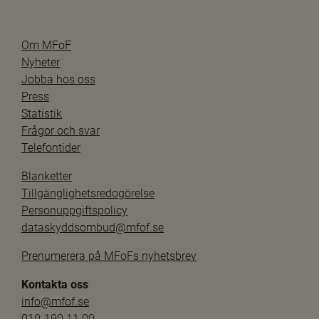
Om MFoF
Nyheter
Jobba hos oss
Press
Statistik
Frågor och svar
Telefontider
Blanketter
Tillgänglighetsredogörelse
Personuppgiftspolicy
dataskyddsombud@mfof.se
Prenumerera på MFoFs nyhetsbrev
Kontakta oss
info@mfof.se
010-190 11 00