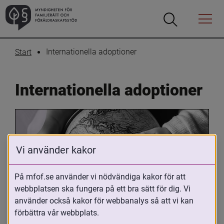
Öppna
Öppna
Menyn
sökrutan
Internationella adoptioner
Start
Internationella adoptioner
Vi använder kakor
På mfof.se använder vi nödvändiga kakor för att
webbplatsen ska fungera på ett bra sätt för dig. Vi
Oavsett om du är adopterad, 
använder också kakor för webbanalys så att vi kan
adoptivförälder eller arbetar med 
förbättra vår webbplats.
internationell adoption så kan du ha 