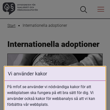
Öppna
Öppna
Menyn
sökrutan
Internationella adoptioner
Start
Internationella adoptioner
Vi använder kakor
På mfof.se använder vi nödvändiga kakor för att
webbplatsen ska fungera på ett bra sätt för dig. Vi
Oavsett om du är adopterad, 
använder också kakor för webbanalys så att vi kan
adoptivförälder eller arbetar med 
förbättra vår webbplats.
internationell adoption så kan du ha 