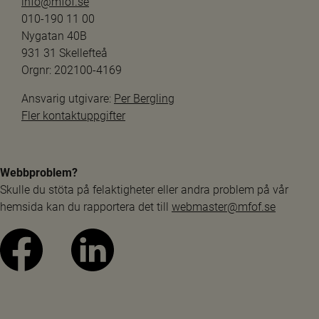
info@mfof.se
010-190 11 00
Nygatan 40B
931 31 Skellefteå
Orgnr: 202100-4169
Ansvarig utgivare: 
Per Bergling
Fler kontaktuppgifter
Webbproblem?
Skulle du stöta på felaktigheter eller andra problem på vår 
hemsida kan du rapportera det till 
webmaster@mfof.se