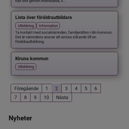
kan ske genom individuella, v...
Lista över föräldrautbildare
Utbildning
Information
Ta kontakt med socialnämnden, familjerätten i din kommun.
Det är nämndens ansvar att anvisa sökande till en
föräldrautbildning.
Kiruna kommun
Utbildning
Föregående
1
2
3
4
5
6
7
8
9
10
Nästa
Nyheter