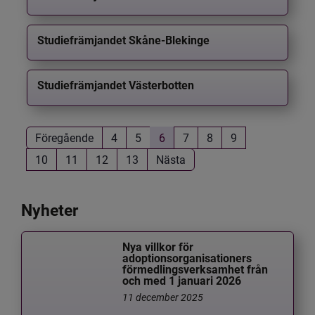
Studiefrämjandet Skåne-Blekinge
Studiefrämjandet Västerbotten
Föregående
4
5
6
7
8
9
10
11
12
13
Nästa
Nyheter
Nya villkor för
adoptionsorganisationers
förmedlingsverksamhet från
och med 1 januari 2026
11 december 2025