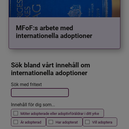
MFoF:s arbete med
internationella adoptioner
Sök bland vårt innehåll om 
internationella adoptioner
Det här formuläret postas automatiskt
Sök med fritext
Filtrera resultatet
Innehåll för dig som...
Möter adopterade eller adoptivföräldrar i ditt yrke
Är adopterad
Har adopterat
Vill adoptera