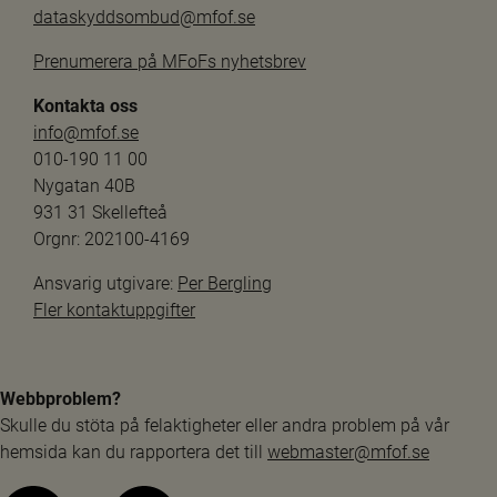
dataskyddsombud@mfof.se
Prenumerera på MFoFs nyhetsbrev
Kontakta oss
info@mfof.se
010-190 11 00
Nygatan 40B
931 31 Skellefteå
Orgnr: 202100-4169
Ansvarig utgivare: 
Per Bergling
Fler kontaktuppgifter
Webbproblem?
Skulle du stöta på felaktigheter eller andra problem på vår 
hemsida kan du rapportera det till 
webmaster@mfof.se