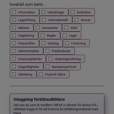
Innehåll som berör...
Information
Utredningar
Definition
Lagstiftning
Internationellt
Ansvar
Nätverk
Samarbete
Stöd
Vägledning
Regler
Lagar
Föreskrifter
Verktyg
Forskning
Administration
Publikationer
Ursprungsländer
Ursprungssökning
Oegentligheter
Barnperspektivet
Utbildning
Psykisk hälsa
Inloggning föräldrautbildare
Här kan du som är medlem i MFoF:s nätverk för aktiva FIA-
utbildare logga in för att komma åt utbildningsmaterial med
mera.