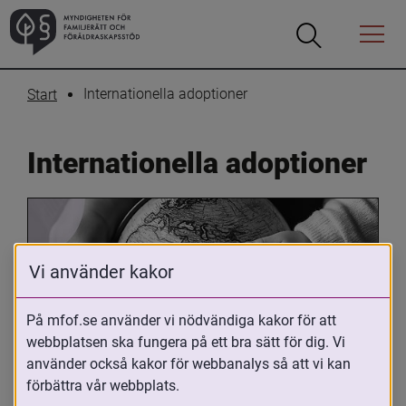
Öppna
Öppna
Menyn
sökrutan
Internationella adoptioner
Start
Internationella adoptioner
Vi använder kakor
På mfof.se använder vi nödvändiga kakor för att
webbplatsen ska fungera på ett bra sätt för dig. Vi
Oavsett om du är adopterad, 
använder också kakor för webbanalys så att vi kan
adoptivförälder eller arbetar med 
förbättra vår webbplats.
internationell adoption så kan du ha 