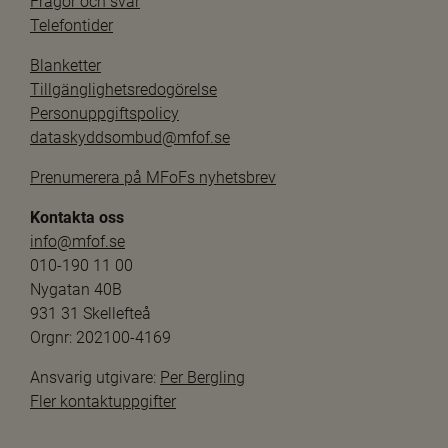
Frågor och svar
Telefontider
Blanketter
Tillgänglighetsredogörelse
Personuppgiftspolicy
dataskyddsombud@mfof.se
Prenumerera på MFoFs nyhetsbrev
Kontakta oss
info@mfof.se
010-190 11 00
Nygatan 40B
931 31 Skellefteå
Orgnr: 202100-4169
Ansvarig utgivare: 
Per Bergling
Fler kontaktuppgifter