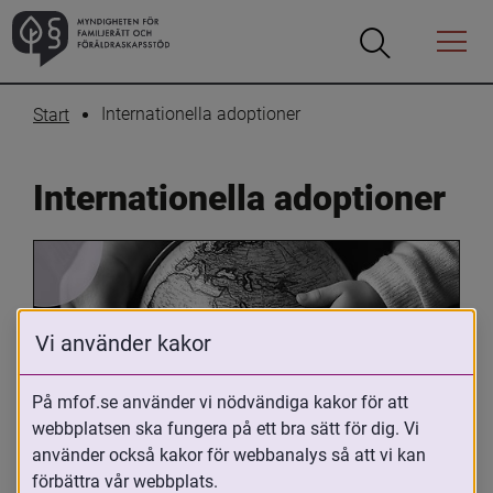
Öppna
Öppna
Menyn
sökrutan
Internationella adoptioner
Start
Internationella adoptioner
Vi använder kakor
På mfof.se använder vi nödvändiga kakor för att
Oavsett om du är adopterad, 
webbplatsen ska fungera på ett bra sätt för dig. Vi
använder också kakor för webbanalys så att vi kan
adoptivförälder eller arbetar med 
förbättra vår webbplats.
internationell adoption så kan du ha 