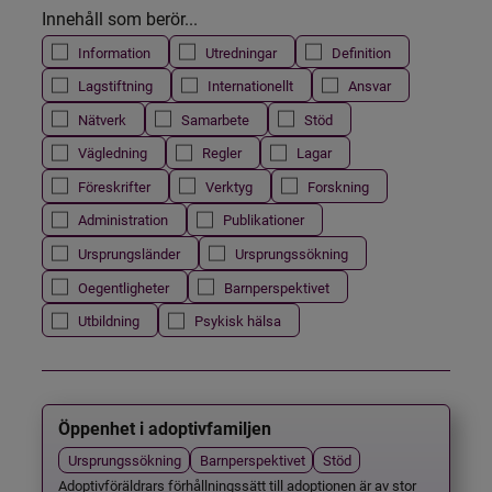
Innehåll som berör...
Information
Utredningar
Definition
Lagstiftning
Internationellt
Ansvar
Nätverk
Samarbete
Stöd
Vägledning
Regler
Lagar
Föreskrifter
Verktyg
Forskning
Administration
Publikationer
Ursprungsländer
Ursprungssökning
Oegentligheter
Barnperspektivet
Utbildning
Psykisk hälsa
Öppenhet i adoptivfamiljen
Ursprungssökning
Barnperspektivet
Stöd
Adoptivföräldrars förhållningssätt till adoptionen är av stor