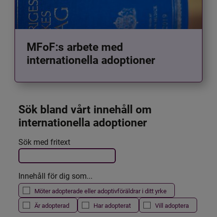
MFoF:s arbete med
internationella adoptioner
Sök bland vårt innehåll om 
internationella adoptioner
Det här formuläret postas automatiskt
Sök med fritext
Filtrera resultatet
Innehåll för dig som...
Möter adopterade eller adoptivföräldrar i ditt yrke
Är adopterad
Har adopterat
Vill adoptera