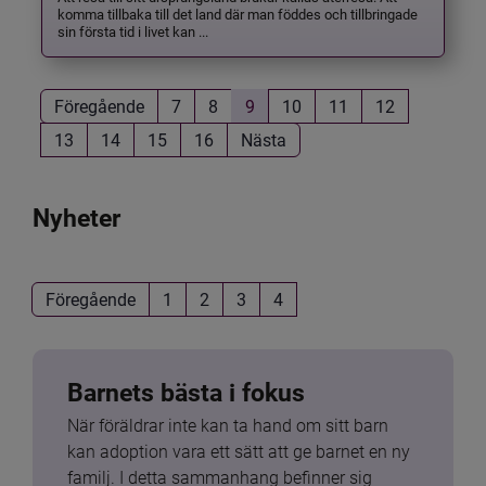
komma tillbaka till det land där man föddes och tillbringade
sin första tid i livet kan ...
Föregående
7
8
9
10
11
12
13
14
15
16
Nästa
Nyheter
Föregående
1
2
3
4
Barnets bästa i fokus
När föräldrar inte kan ta hand om sitt barn 
kan adoption vara ett sätt att ge barnet en ny 
familj. I detta sammanhang befinner sig 