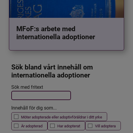
MFoF:s arbete med
internationella adoptioner
Sök bland vårt innehåll om 
internationella adoptioner
Det här formuläret postas automatiskt
Sök med fritext
Filtrera resultatet
Innehåll för dig som...
Möter adopterade eller adoptivföräldrar i ditt yrke
Är adopterad
Har adopterat
Vill adoptera