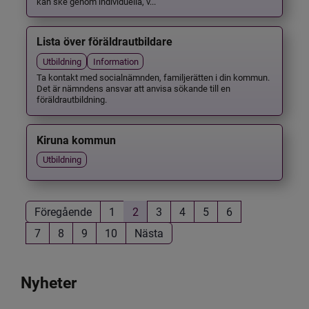
kan ske genom individuella, v...
Lista över föräldrautbildare
Utbildning
Information
Ta kontakt med socialnämnden, familjerätten i din kommun.
Det är nämndens ansvar att anvisa sökande till en
föräldrautbildning.
Kiruna kommun
Utbildning
Föregående
1
2
3
4
5
6
7
8
9
10
Nästa
Nyheter