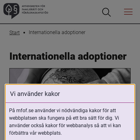
Öppna
Öppna
Menyn
sökrutan
Internationella adoptioner
Start
Internationella adoptioner
Vi använder kakor
På mfof.se använder vi nödvändiga kakor för att
webbplatsen ska fungera på ett bra sätt för dig. Vi
Oavsett om du är adopterad, 
använder också kakor för webbanalys så att vi kan
adoptivförälder eller arbetar med 
förbättra vår webbplats.
internationell adoption så kan du ha 