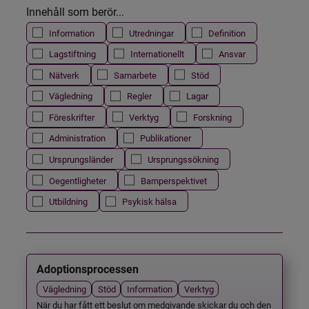
Innehåll som berör...
Information
Utredningar
Definition
Lagstiftning
Internationellt
Ansvar
Nätverk
Samarbete
Stöd
Vägledning
Regler
Lagar
Föreskrifter
Verktyg
Forskning
Administration
Publikationer
Ursprungsländer
Ursprungssökning
Oegentligheter
Barnperspektivet
Utbildning
Psykisk hälsa
Adoptionsprocessen
Vägledning
Stöd
Information
Verktyg
När du har fått ett beslut om medgivande skickar du och den