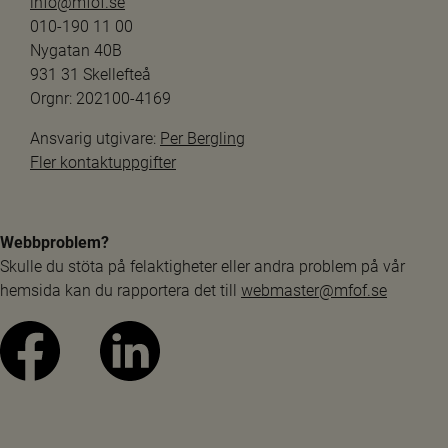
info@mfof.se
010-190 11 00
Nygatan 40B
931 31 Skellefteå
Orgnr: 202100-4169
Ansvarig utgivare: 
Per Bergling
Fler kontaktuppgifter
Webbproblem?
Skulle du stöta på felaktigheter eller andra problem på vår 
hemsida kan du rapportera det till 
webmaster@mfof.se