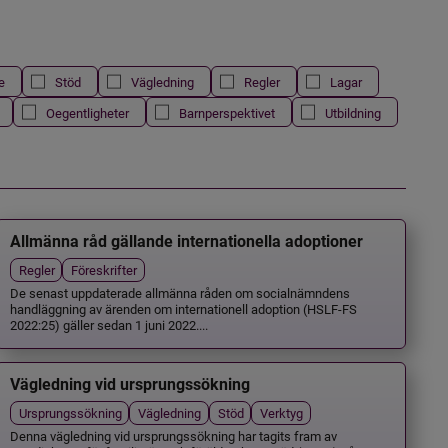
e
Stöd
Vägledning
Regler
Lagar
Oegentligheter
Barnperspektivet
Utbildning
Allmänna råd gällande internationella adoptioner
Regler
Föreskrifter
De senast uppdaterade allmänna råden om socialnämndens
handläggning av ärenden om internationell adoption (HSLF-FS
2022:25) gäller sedan 1 juni 2022....
Vägledning vid ursprungssökning
Ursprungssökning
Vägledning
Stöd
Verktyg
Denna vägledning vid ursprungssökning har tagits fram av