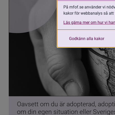
På mfof.se använder vi nödvä
kakor för webbanalys så att 
Läs gärna mer om hur vi han
Godkänn alla kakor
Oavsett om du är adopterad, adoptiv
om din egen situation eller Sverig