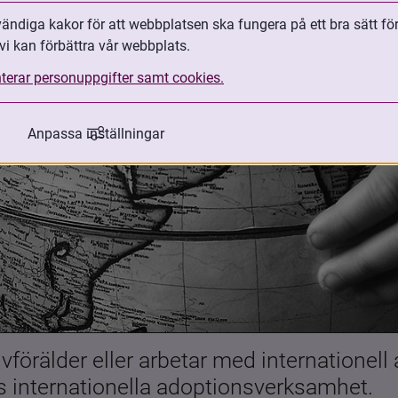
ndiga kakor för att webbplatsen ska fungera på ett bra sätt fö
vi kan förbättra vår webbplats.
terar personuppgifter samt cookies.
Anpassa inställningar
förälder eller arbetar med internationell
es internationella adoptionsverksamhet.