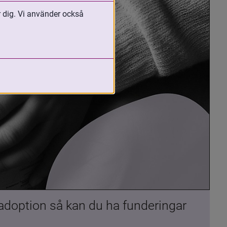
r dig. Vi använder också
 adoption så kan du ha funderingar 