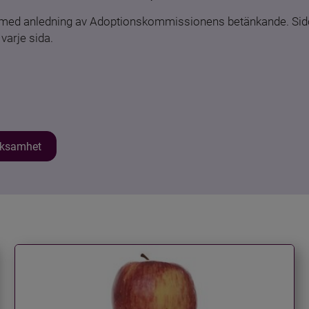
n med anledning av Adoptionskommissionens betänkande. Sido
varje sida.
erksamhet