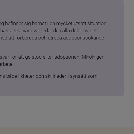
 befinner sig barnet i en mycket utsatt situation. 
ästa ska vara vägledande i alla delar av det 
 med att förbereda och utreda adoptionssökande 
ar för att ge stöd efter adoptionen. MFoF ger 
arbete.
s både likheter och skillnader i synsätt som 