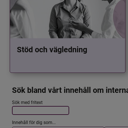
Stöd och vägledning
Sök bland vårt innehåll om intern
Det här formuläret postas automatiskt
Filtrera resultatet
Sök med fritext
Innehåll för dig som...