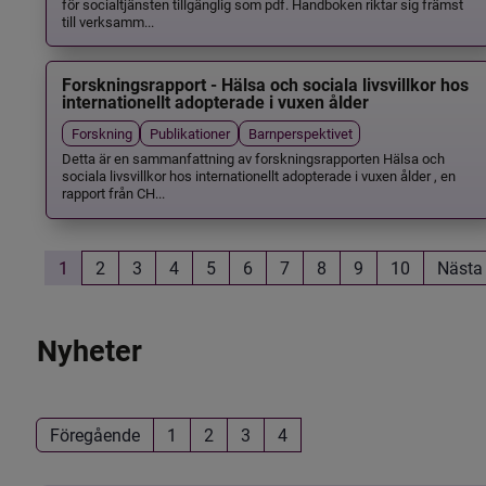
för socialtjänsten tillgänglig som pdf. Handboken riktar sig främst
till verksamm...
Forskningsrapport - Hälsa och sociala livsvillkor hos
internationellt adopterade i vuxen ålder
Forskning
Publikationer
Barnperspektivet
Detta är en sammanfattning av forskningsrapporten Hälsa och
sociala livsvillkor hos internationellt adopterade i vuxen ålder , en
rapport från CH...
1
2
3
4
5
6
7
8
9
10
Nästa
Nyheter
Föregående
1
2
3
4