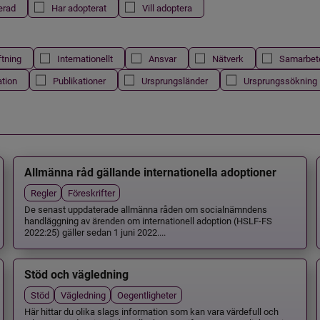
erad
Har adopterat
Vill adoptera
ftning
Internationellt
Ansvar
Nätverk
Samarbet
ation
Publikationer
Ursprungsländer
Ursprungssökning
Allmänna råd gällande internationella adoptioner
Regler
Föreskrifter
De senast uppdaterade allmänna råden om socialnämndens
handläggning av ärenden om internationell adoption (HSLF-FS
2022:25) gäller sedan 1 juni 2022....
Stöd och vägledning
Stöd
Vägledning
Oegentligheter
Här hittar du olika slags information som kan vara värdefull och