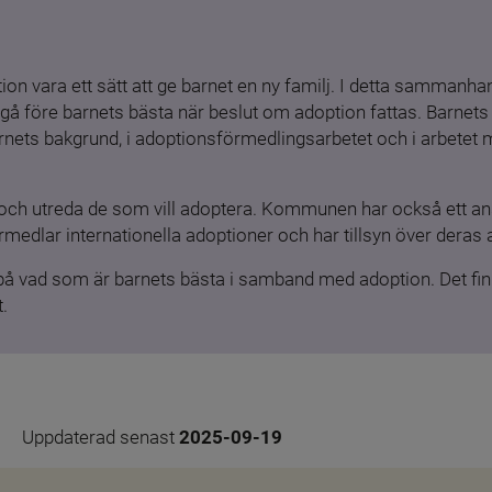
ion vara ett sätt att ge barnet en ny familj. I detta sammanhang
gå före barnets bästa när beslut om adoption fattas. Barnets b
barnets bakgrund, i adoptionsförmedlingsarbetet och i arbetet
och utreda de som vill adoptera. Kommunen har också ett ansv
medlar internationella adoptioner och har tillsyn över deras 
 på vad som är barnets bästa i samband med adoption. Det finn
.
Uppdaterad senast 
2025-09-19