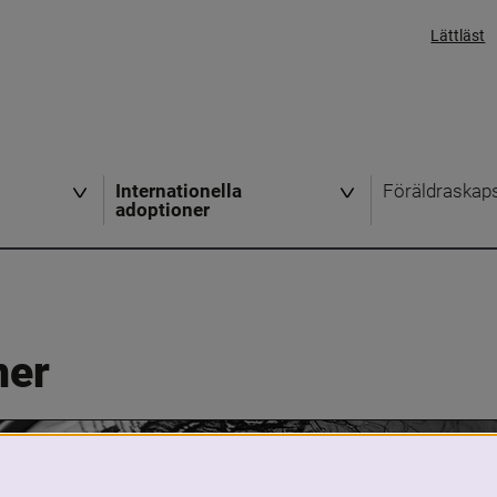
Lättläst
Internationella
Föräldraskap
adoptioner
ner