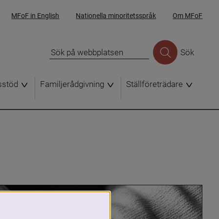
MFoF in English
Nationella minoritetsspråk
Om MFoF
Sök
sstöd
Familjerådgivning
Ställföreträdare