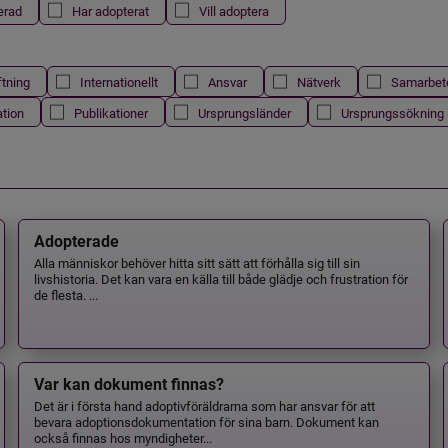
erad
Har adopterat
Vill adoptera
ftning
Internationellt
Ansvar
Nätverk
Samarbet
ation
Publikationer
Ursprungsländer
Ursprungssökning
Adopterade
Alla människor behöver hitta sitt sätt att förhålla sig till sin
livshistoria. Det kan vara en källa till både glädje och frustration för
de flesta. ...
Var kan dokument finnas?
Det är i första hand adoptivföräldrarna som har ansvar för att
bevara adoptionsdokumentation för sina barn. Dokument kan
också finnas hos myndigheter...