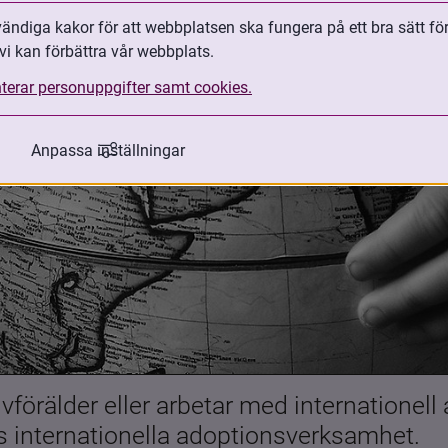
ndiga kakor för att webbplatsen ska fungera på ett bra sätt fö
vi kan förbättra vår webbplats.
terar personuppgifter samt cookies.
Anpassa inställningar
förälder eller arbetar med internationell
es internationella adoptionsverksamhet.