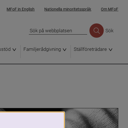
MFoF in English
Nationella minoritetsspråk
Om MFoF
Sök
sstöd
Familjerådgivning
Ställföreträdare