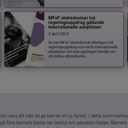
MFoF slutredovisar två
regeringsuppdrag gällande
internationella adoptioner
3 april 2024
Nu har MFoF slutredovisat ytterligare två
regeringsuppdrag som berör internationella
adoptioner. Det ena uppdraget handlar om
att stärka rättssäkerhe...
ion vara ett sätt att ge barnet en ny familj. I detta sammanhang
gå före barnets bästa när beslut om adoption fattas. Barnets b