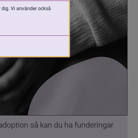
r dig. Vi använder också
 adoption så kan du ha funderingar 