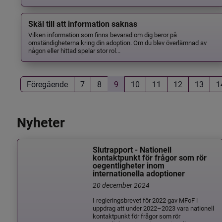
Skäl till att information saknas
Vilken information som finns bevarad om dig beror på
omständigheterna kring din adoption. Om du blev överlämnad av
någon eller hittad spelar stor rol...
Föregående
7
8
9
10
11
12
13
1
Nyheter
Slutrapport - Nationell
kontaktpunkt för frågor som rör
oegentligheter inom
internationella adoptioner
20 december 2024
I regleringsbrevet för 2022 gav MFoF i
uppdrag att under 2022–2023 vara nationell
kontaktpunkt för frågor som rör