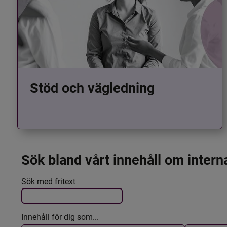
Stöd och vägledning
Sök bland vårt innehåll om intern
Det här formuläret postas automatiskt
Filtrera resultatet
Sök med fritext
Innehåll för dig som...