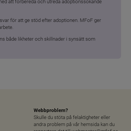
 med att förbereda och utreda adoptionssökande 
ar för att ge stöd efter adoptionen. MFoF ger 
arbete.
s både likheter och skillnader i synsätt som 
Webbproblem?
Skulle du stöta på felaktigheter eller 
andra problem på vår hemsida kan du 