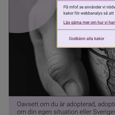
På mfof.se använder vi nödvä
kakor för webbanalys så att 
Läs gärna mer om hur vi han
Godkänn alla kakor
Oavsett om du är adopterad, adoptiv
om din egen situation eller Sverig