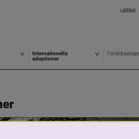
Lättläst
Internationella
Föräldraskap
adoptioner
ner