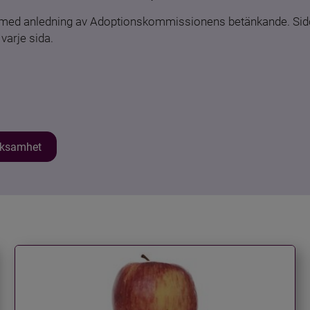
n med anledning av Adoptionskommissionens betänkande. Sido
varje sida.
erksamhet