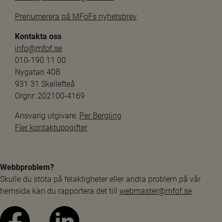
Prenumerera på MFoFs nyhetsbrev
Kontakta oss
info@mfof.se
010-190 11 00
Nygatan 40B
931 31 Skellefteå
Orgnr: 202100-4169
Ansvarig utgivare: 
Per Bergling
Fler kontaktuppgifter
Webbproblem?
Skulle du stöta på felaktigheter eller andra problem på vår 
hemsida kan du rapportera det till 
webmaster@mfof.se