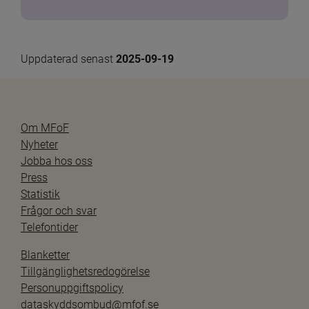
Uppdaterad senast 
2025-09-19
Om MFoF
Nyheter
Jobba hos oss
Press
Statistik
Frågor och svar
Telefontider
Blanketter
Tillgänglighetsredogörelse
Personuppgiftspolicy
dataskyddsombud@mfof.se