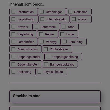
Innehåll som berör...
Information
Utredningar
Definition
Lagstiftning
Internationellt
Ansvar
Nätverk
Samarbete
Stöd
Vägledning
Regler
Lagar
Föreskrifter
Verktyg
Forskning
Administration
Publikationer
Ursprungsländer
Ursprungssökning
Oegentligheter
Barnperspektivet
Utbildning
Psykisk hälsa
Stockholm stad