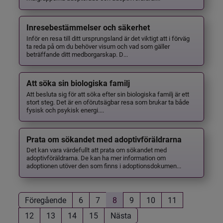
Inresebestämmelser och säkerhet
Inför en resa till ditt ursprungsland är det viktigt att i förväg
ta reda på om du behöver visum och vad som gäller
beträffande ditt medborgarskap. D...
Att söka sin biologiska familj
Att besluta sig för att söka efter sin biologiska familj är ett
stort steg. Det är en oförutsägbar resa som brukar ta både
fysisk och psykisk energi....
Prata om sökandet med adoptivföräldrarna
Det kan vara värdefullt att prata om sökandet med
adoptivföräldrarna. De kan ha mer information om
adoptionen utöver den som finns i adoptionsdokumen...
Föregående
6
7
8
9
10
11
12
13
14
15
Nästa