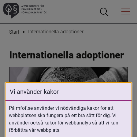
Öppna
Öppna
Menyn
sökrutan
Internationella adoptioner
Start
Internationella adoptioner
Vi använder kakor
På mfof.se använder vi nödvändiga kakor för att
webbplatsen ska fungera på ett bra sätt för dig. Vi
Oavsett om du är adopterad, 
använder också kakor för webbanalys så att vi kan
adoptivförälder eller arbetar med 
förbättra vår webbplats.
internationell adoption så kan du ha 