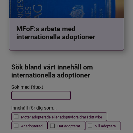
MFoF:s arbete med
internationella adoptioner
Sök bland vårt innehåll om 
internationella adoptioner
Det här formuläret postas automatiskt
Sök med fritext
Filtrera resultatet
Innehåll för dig som...
Möter adopterade eller adoptivföräldrar i ditt yrke
Är adopterad
Har adopterat
Vill adoptera