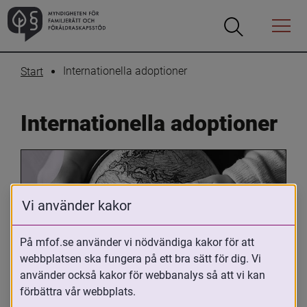
Öppna
Öppna
Menyn
sökrutan
Internationella adoptioner
Start
Internationella adoptioner
Vi använder kakor
På mfof.se använder vi nödvändiga kakor för att
webbplatsen ska fungera på ett bra sätt för dig. Vi
Oavsett om du är adopterad, 
använder också kakor för webbanalys så att vi kan
adoptivförälder eller arbetar med 
förbättra vår webbplats.
internationell adoption så kan du ha 