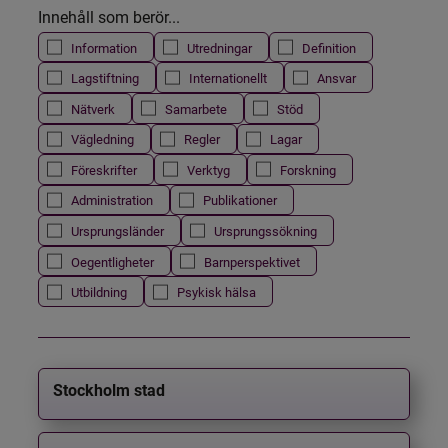
Innehåll som berör...
Information
Utredningar
Definition
Lagstiftning
Internationellt
Ansvar
Nätverk
Samarbete
Stöd
Vägledning
Regler
Lagar
Föreskrifter
Verktyg
Forskning
Administration
Publikationer
Ursprungsländer
Ursprungssökning
Oegentligheter
Barnperspektivet
Utbildning
Psykisk hälsa
Stockholm stad