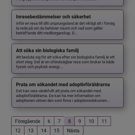
Inresebestämmelser och säkerhet
Inför en resa till ditt ursprungsland är det viktigt att i förväg
ta reda på om du behöver visum och vad som gäller
beträffande ditt medborgarskap. D...
Att söka sin biologiska familj
Att besluta sig för att söka efter sin biologiska familj är ett
stort steg. Det är en oförutsägbar resa som brukar ta både
fysisk och psykisk energi....
Prata om sökandet med adoptivföräldrarna
Det kan vara värdefullt att prata om sökandet med
adoptivföräldrarna. De kan ha mer information om
adoptionen utöver den som finns i adoptionsdokumen...
Föregående
6
7
8
9
10
11
12
13
14
15
Nästa