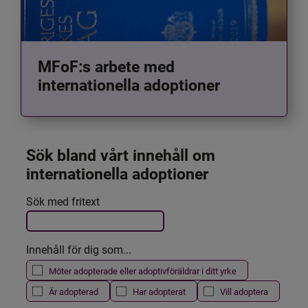
MFoF:s arbete med
internationella adoptioner
Sök bland vårt innehåll om 
internationella adoptioner
Det här formuläret postas automatiskt
Sök med fritext
Filtrera resultatet
Innehåll för dig som...
Möter adopterade eller adoptivföräldrar i ditt yrke
Är adopterad
Har adopterat
Vill adoptera