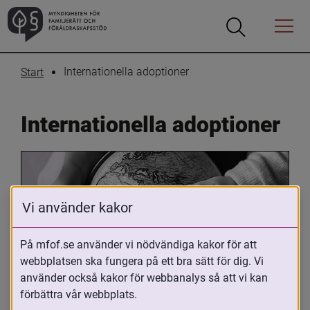
Öppna
Öppna
Menyn
sökrutan
Internationella adoptioner
Start
Internationella adoptioner
Vi använder kakor
På mfof.se använder vi nödvändiga kakor för att
webbplatsen ska fungera på ett bra sätt för dig. Vi
Oavsett om du är adopterad, 
använder också kakor för webbanalys så att vi kan
adoptivförälder eller arbetar med 
förbättra vår webbplats.
internationell adoption så kan du ha 