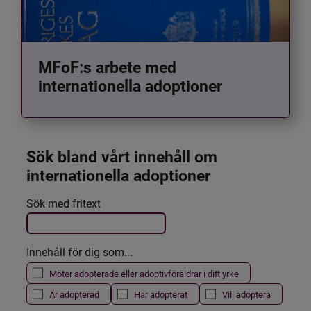
MFoF:s arbete med
internationella adoptioner
Sök bland vårt innehåll om 
internationella adoptioner
Det här formuläret postas automatiskt
Sök med fritext
Filtrera resultatet
Innehåll för dig som...
Möter adopterade eller adoptivföräldrar i ditt yrke
Är adopterad
Har adopterat
Vill adoptera