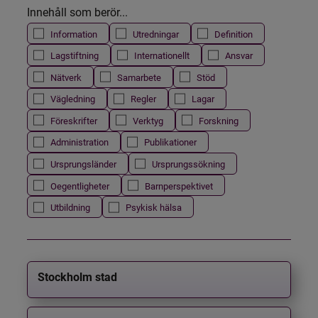
Innehåll som berör...
Information
Utredningar
Definition
Lagstiftning
Internationellt
Ansvar
Nätverk
Samarbete
Stöd
Vägledning
Regler
Lagar
Föreskrifter
Verktyg
Forskning
Administration
Publikationer
Ursprungsländer
Ursprungssökning
Oegentligheter
Barnperspektivet
Utbildning
Psykisk hälsa
Stockholm stad