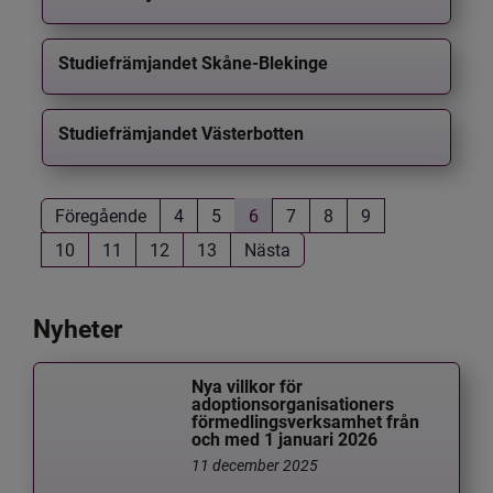
Studiefrämjandet Skåne-Blekinge
Studiefrämjandet Västerbotten
Föregående
4
5
6
7
8
9
10
11
12
13
Nästa
Nyheter
Nya villkor för
adoptionsorganisationers
förmedlingsverksamhet från
och med 1 januari 2026
11 december 2025