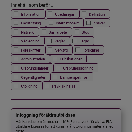
Innehåll som berör...
Information
Utredningar
Definition
Lagstiftning
Internationellt
Ansvar
Nätverk
Samarbete
Stöd
Vägledning
Regler
Lagar
Föreskrifter
Verktyg
Forskning
Administration
Publikationer
Ursprungsländer
Ursprungssökning
Oegentligheter
Barnperspektivet
Utbildning
Psykisk hälsa
Inloggning föräldrautbildare
Här kan du som är medlem i MFoF:s nätverk för aktiva FIA-
utbildare logga in för att komma åt utbildningsmaterial med
mera.