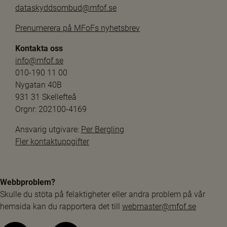
dataskyddsombud@mfof.se
Prenumerera på MFoFs nyhetsbrev
Kontakta oss
info@mfof.se
010-190 11 00
Nygatan 40B
931 31 Skellefteå
Orgnr: 202100-4169
Ansvarig utgivare: 
Per Bergling
Fler kontaktuppgifter
Webbproblem?
Skulle du stöta på felaktigheter eller andra problem på vår 
hemsida kan du rapportera det till 
webmaster@mfof.se