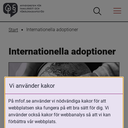
Öppna
Öppna
Menyn
sökrutan
Internationella adoptioner
Start
Internationella adoptioner
Vi använder kakor
På mfof.se använder vi nödvändiga kakor för att
webbplatsen ska fungera på ett bra sätt för dig. Vi
Oavsett om du är adopterad, 
använder också kakor för webbanalys så att vi kan
adoptivförälder eller arbetar med 
förbättra vår webbplats.
internationell adoption så kan du ha 