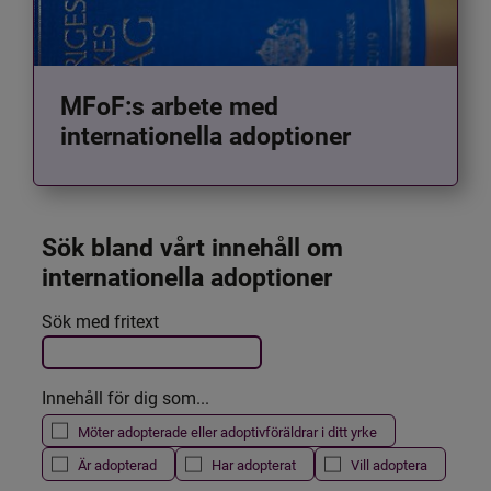
MFoF:s arbete med
internationella adoptioner
Sök bland vårt innehåll om 
internationella adoptioner
Det här formuläret postas automatiskt
Sök med fritext
Filtrera resultatet
Innehåll för dig som...
Möter adopterade eller adoptivföräldrar i ditt yrke
Är adopterad
Har adopterat
Vill adoptera