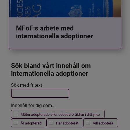
MFoF:s arbete med
internationella adoptioner
Sök bland vårt innehåll om 
internationella adoptioner
Det här formuläret postas automatiskt
Sök med fritext
Filtrera resultatet
Innehåll för dig som...
Möter adopterade eller adoptivföräldrar i ditt yrke
Är adopterad
Har adopterat
Vill adoptera