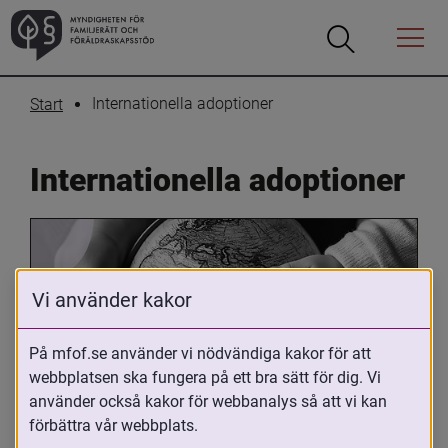
Öppna
Öppna
Menyn
sökrutan
Internationella adoptioner
Start
Internationella adoptioner
Vi använder kakor
På mfof.se använder vi nödvändiga kakor för att
webbplatsen ska fungera på ett bra sätt för dig. Vi
Oavsett om du är adopterad, 
använder också kakor för webbanalys så att vi kan
adoptivförälder eller arbetar med 
förbättra vår webbplats.
internationell adoption så kan du ha 