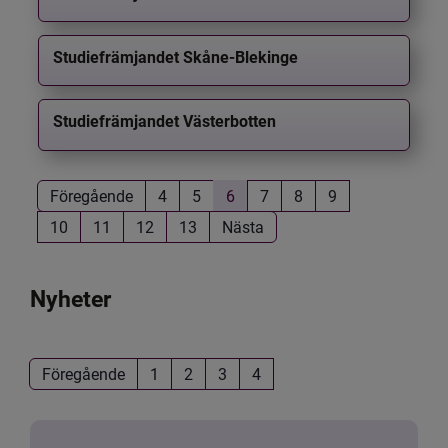
Studiefrämjandet Skåne-Blekinge
Studiefrämjandet Västerbotten
Föregående
4
5
6
7
8
9
10
11
12
13
Nästa
Nyheter
Föregående
1
2
3
4