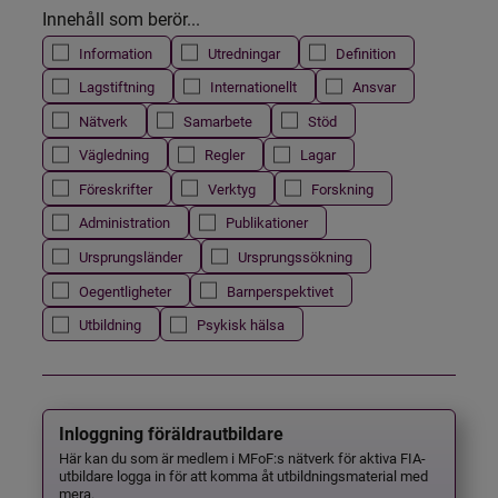
Innehåll som berör...
Information
Utredningar
Definition
Lagstiftning
Internationellt
Ansvar
Nätverk
Samarbete
Stöd
Vägledning
Regler
Lagar
Föreskrifter
Verktyg
Forskning
Administration
Publikationer
Ursprungsländer
Ursprungssökning
Oegentligheter
Barnperspektivet
Utbildning
Psykisk hälsa
Inloggning föräldrautbildare
Här kan du som är medlem i MFoF:s nätverk för aktiva FIA-
utbildare logga in för att komma åt utbildningsmaterial med
mera.