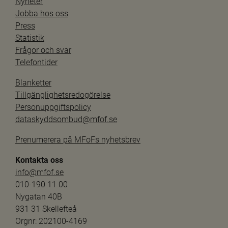
Nyheter
Jobba hos oss
Press
Statistik
Frågor och svar
Telefontider
Blanketter
Tillgänglighetsredogörelse
Personuppgiftspolicy
dataskyddsombud@mfof.se
Prenumerera på MFoFs nyhetsbrev
Kontakta oss
info@mfof.se
010-190 11 00
Nygatan 40B
931 31 Skellefteå
Orgnr: 202100-4169