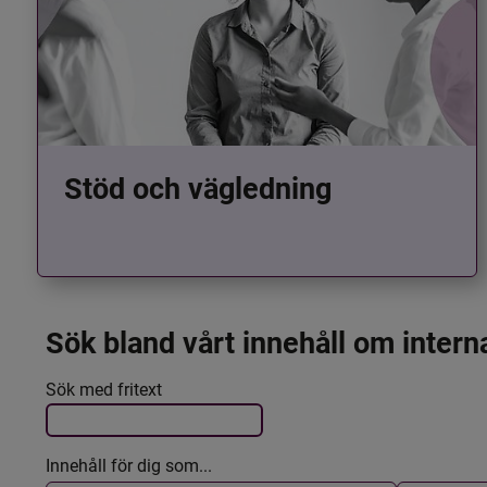
Stöd och vägledning
Sök bland vårt innehåll om intern
Det här formuläret postas automatiskt
Filtrera resultatet
Sök med fritext
Innehåll för dig som...