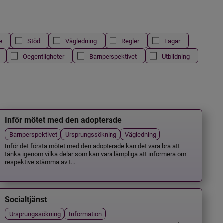
e
Stöd
Vägledning
Regler
Lagar
Oegentligheter
Barnperspektivet
Utbildning
Inför mötet med den adopterade
Barnperspektivet
Ursprungssökning
Vägledning
Inför det första mötet med den adopterade kan det vara bra att
tänka igenom vilka delar som kan vara lämpliga att informera om
respektive stämma av t...
Socialtjänst
Ursprungssökning
Information