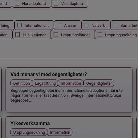
erad
Har adopterat
Vill adoptera
ftning
Internationellt
Ansvar
Nätverk
Samarbet
ation
Publikationer
Ursprungsländer
Ursprungssökning
Vad menar vi med oegentligheter?
Definition
Lagstiftning
Information
Oegentligheter
Begreppet oegentligheter inom internationella adoptioner har inte
någon formell eller fast definition i Sverige. Internationellt brukar
begreppet ...
Yrkesverksamma
Ursprungssökning
Information