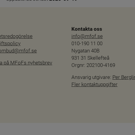
Kontakta oss
hetsredogörelse
info@mfof.se
ftspolicy
010-190 11 00
sombud@mfof.se
Nygatan 40B
931 31 Skellefteå
a på MFoFs nyhetsbrev
Orgnr: 202100-4169
Ansvarig utgivare: 
Per Bergli
Fler kontaktuppgifter