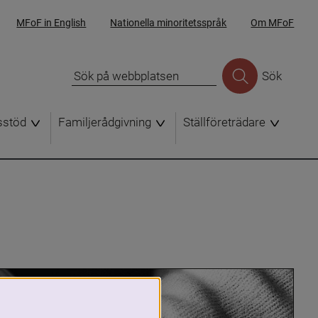
MFoF in English
Nationella minoritetsspråk
Om MFoF
Sök
sstöd
Familjerådgivning
Ställföreträdare