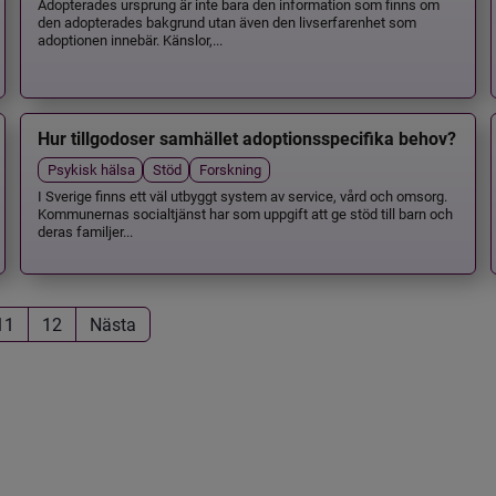
Adopterades ursprung är inte bara den information som finns om
den adopterades bakgrund utan även den livserfarenhet som
adoptionen innebär. Känslor,...
Hur tillgodoser samhället adoptionsspecifika behov?
Psykisk hälsa
Stöd
Forskning
I Sverige finns ett väl utbyggt system av service, vård och omsorg.
Kommunernas socialtjänst har som uppgift att ge stöd till barn och
deras familjer...
11
12
Nästa