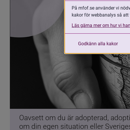
På mfof.se använder vi nödvä
kakor för webbanalys så att 
Läs gärna mer om hur vi han
Godkänn alla kakor
Oavsett om du är adopterad, adoptiv
om din egen situation eller Sverig