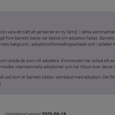
ion vara ett sätt att ge barnet en ny familj. I detta sammanhang
gå före barnets bästa när beslut om adoption fattas. Barnets b
barnets bakgrund, i adoptionsförmedlingsarbetet och i arbetet
och utreda de som vill adoptera. Kommunen har också ett ansv
medlar internationella adoptioner och har tillsyn över deras 
 på vad som är barnets bästa i samband med adoption. Det finn
.
Uppdaterad senast 
2025-09-19