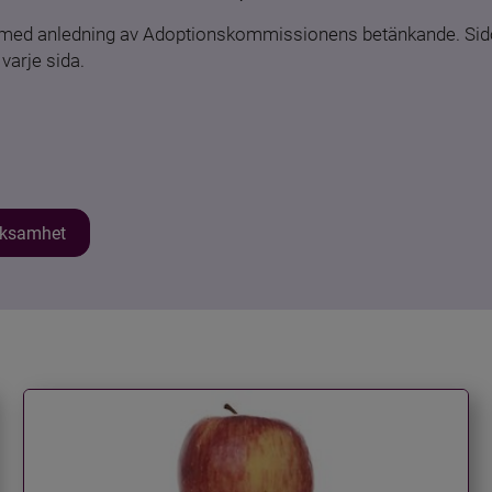
n med anledning av Adoptionskommissionens betänkande. Sido
varje sida.
erksamhet