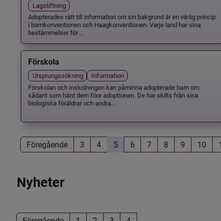
Lagstiftning
Adopterades rätt till information om sin bakgrund är en viktig princip
i barnkonventionen och Haagkonventionen. Varje land har sina
bestämmelser för ...
Förskola
Ursprungssökning
Information
Förskolan och inskolningen kan påminna adopterade barn om
sådant som hänt dem före adoptionen. De har skilts från sina
biologiska föräldrar och andra...
Föregående
3
4
5
6
7
8
9
10
Nyheter
Föregående
1
2
3
4