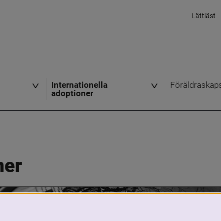
Lättläst
Internationella
Föräldraskap
adoptioner
ner