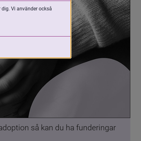
r dig. Vi använder också
 adoption så kan du ha funderingar 