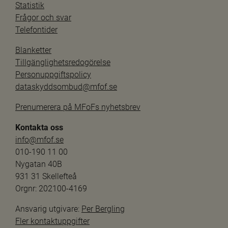
Statistik
Frågor och svar
Telefontider
Blanketter
Tillgänglighetsredogörelse
Personuppgiftspolicy
dataskyddsombud@mfof.se
Prenumerera på MFoFs nyhetsbrev
Kontakta oss
info@mfof.se
010-190 11 00
Nygatan 40B
931 31 Skellefteå
Orgnr: 202100-4169
Ansvarig utgivare: 
Per Bergling
Fler kontaktuppgifter