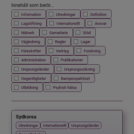
Innehåll som berör...
Information
Utredningar
Definition
Lagstiftning
Internationellt
Ansvar
Nätverk
Samarbete
Stöd
Vägledning
Regler
Lagar
Föreskrifter
Verktyg
Forskning
Administration
Publikationer
Ursprungsländer
Ursprungssökning
Oegentligheter
Barnperspektivet
Utbildning
Psykisk hälsa
Sydkorea
Utredningar
Internationellt
Ursprungsländer