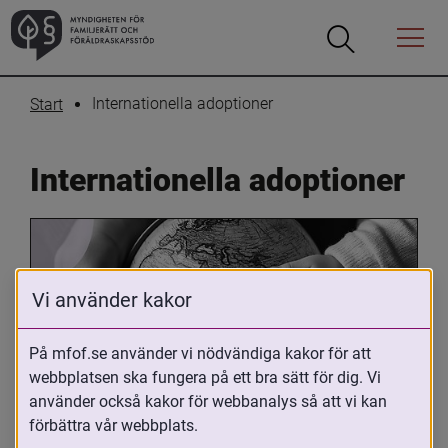
Öppna
Öppna
Menyn
sökrutan
Internationella adoptioner
Start
Internationella adoptioner
Vi använder kakor
På mfof.se använder vi nödvändiga kakor för att
webbplatsen ska fungera på ett bra sätt för dig. Vi
Oavsett om du är adopterad, 
använder också kakor för webbanalys så att vi kan
adoptivförälder eller arbetar med 
förbättra vår webbplats.
internationell adoption så kan du ha 