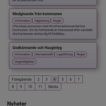
Medgivande från kommunen
Information
Vägledning
Regler
Ofta börjar processen med ett informationssamtal hos
kommunen. Om du fortfarande är intresserad efter samtalet
ska kommunen anvisa dig till föräldrau...
Godkännande och Haagintyg
Information
Internationellt
Lagstiftning
Regler
Oegentligheter
Föregående
2
3
4
5
6
7
8
9
10
11
Nästa
Nyheter