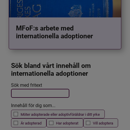
MFoF:s arbete med
internationella adoptioner
Sök bland vårt innehåll om 
internationella adoptioner
Det här formuläret postas automatiskt
Sök med fritext
Filtrera resultatet
Innehåll för dig som...
Möter adopterade eller adoptivföräldrar i ditt yrke
Är adopterad
Har adopterat
Vill adoptera