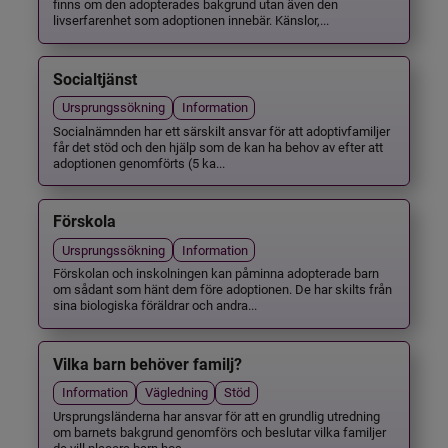
finns om den adopterades bakgrund utan även den
livserfarenhet som adoptionen innebär. Känslor,...
Socialtjänst
Ursprungssökning
Information
Socialnämnden har ett särskilt ansvar för att adoptivfamiljer
får det stöd och den hjälp som de kan ha behov av efter att
adoptionen genomförts (5 ka...
Förskola
Ursprungssökning
Information
Förskolan och inskolningen kan påminna adopterade barn
om sådant som hänt dem före adoptionen. De har skilts från
sina biologiska föräldrar och andra...
Vilka barn behöver familj?
Information
Vägledning
Stöd
Ursprungsländerna har ansvar för att en grundlig utredning
om barnets bakgrund genomförs och beslutar vilka familjer
de vill placera barn hos.