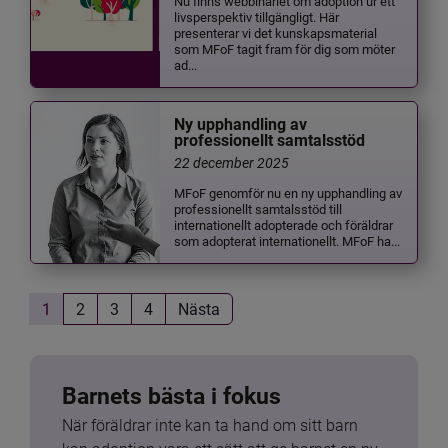
Nu finns webbinariet om adoption ur ett
livsperspektiv tillgängligt. Här
presenterar vi det kunskapsmaterial
som MFoF tagit fram för dig som möter
ad...
Ny upphandling av
professionellt samtalsstöd
22 december 2025
MFoF genomför nu en ny upphandling av
professionellt samtalsstöd till
internationellt adopterade och föräldrar
som adopterat internationellt. MFoF ha...
1
2
3
4
Nästa
Barnets bästa i fokus
När föräldrar inte kan ta hand om sitt barn 