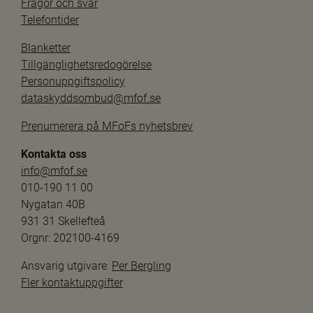
Frågor och svar
Telefontider
Blanketter
Tillgänglighetsredogörelse
Personuppgiftspolicy
dataskyddsombud@mfof.se
Prenumerera på MFoFs nyhetsbrev
Kontakta oss
info@mfof.se
010-190 11 00
Nygatan 40B
931 31 Skellefteå
Orgnr: 202100-4169
Ansvarig utgivare: 
Per Bergling
Fler kontaktuppgifter