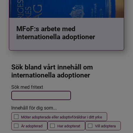
MFoF:s arbete med
internationella adoptioner
Sök bland vårt innehåll om 
internationella adoptioner
Det här formuläret postas automatiskt
Sök med fritext
Filtrera resultatet
Innehåll för dig som...
Möter adopterade eller adoptivföräldrar i ditt yrke
Är adopterad
Har adopterat
Vill adoptera