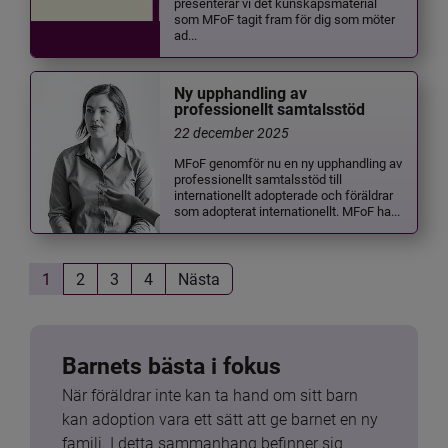
presenterar vi det kunskapsmaterial
som MFoF tagit fram för dig som möter
ad...
Ny upphandling av
professionellt samtalsstöd
22 december 2025
MFoF genomför nu en ny upphandling av
professionellt samtalsstöd till
internationellt adopterade och föräldrar
som adopterat internationellt. MFoF ha...
1
2
3
4
Nästa
Barnets bästa i fokus
När föräldrar inte kan ta hand om sitt barn 
kan adoption vara ett sätt att ge barnet en ny 
familj. I detta sammanhang befinner sig 