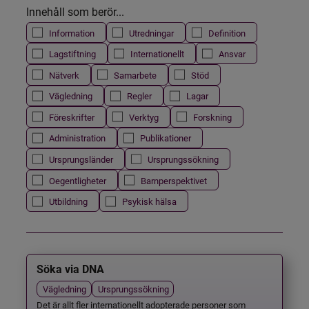
Innehåll som berör...
Information
Utredningar
Definition
Lagstiftning
Internationellt
Ansvar
Nätverk
Samarbete
Stöd
Vägledning
Regler
Lagar
Föreskrifter
Verktyg
Forskning
Administration
Publikationer
Ursprungsländer
Ursprungssökning
Oegentligheter
Barnperspektivet
Utbildning
Psykisk hälsa
Söka via DNA
Vägledning
Ursprungssökning
Det är allt fler internationellt adopterade personer som