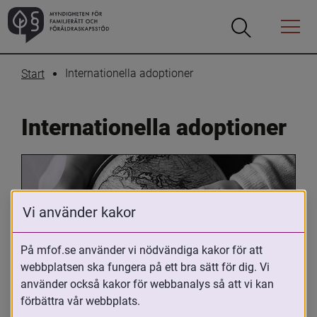
Öppna
Öppna
Menyn
sökrutan
Internationella adoptioner
Start
Internationella adoptioner
Vi använder kakor
På mfof.se använder vi nödvändiga kakor för att
webbplatsen ska fungera på ett bra sätt för dig. Vi
Oavsett om du är adopterad, 
använder också kakor för webbanalys så att vi kan
adoptivförälder eller arbetar med 
förbättra vår webbplats.
internationell adoption så kan du ha 