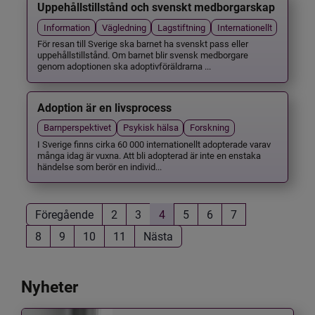
Uppehållstillstånd och svenskt medborgarskap
Information
Vägledning
Lagstiftning
Internationellt
För resan till Sverige ska barnet ha svenskt pass eller
uppehållstillstånd. Om barnet blir svensk medborgare
genom adoptionen ska adoptivföräldrarna ...
Adoption är en livsprocess
Barnperspektivet
Psykisk hälsa
Forskning
I Sverige finns cirka 60 000 internationellt adopterade varav
många idag är vuxna. Att bli adopterad är inte en enstaka
händelse som berör en individ...
Föregående
2
3
4
5
6
7
8
9
10
11
Nästa
Nyheter