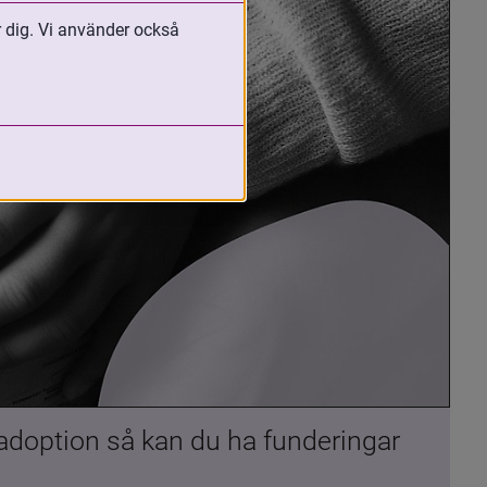
r dig. Vi använder också
 adoption så kan du ha funderingar 