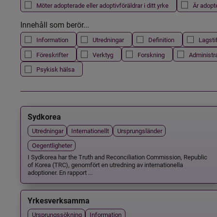
Möter adopterade eller adoptivföräldrar i ditt yrke
Är adopt
Innehåll som berör...
Information
Utredningar
Definition
Lagsti
Föreskrifter
Verktyg
Forskning
Administr
Psykisk hälsa
Sydkorea
Utredningar
Internationellt
Ursprungsländer
Oegentligheter
I Sydkorea har the Truth and Reconciliation Commission, Republic
of Korea (TRC), genomfört en utredning av internationella
adoptioner. En rapport ...
Yrkesverksamma
Ursprungssökning
Information