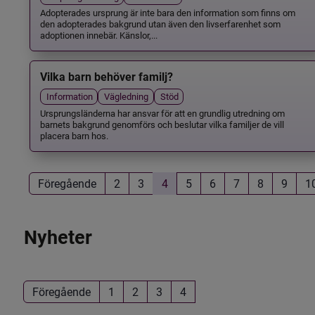
Adopterades ursprung är inte bara den information som finns om
den adopterades bakgrund utan även den livserfarenhet som
adoptionen innebär. Känslor,...
Vilka barn behöver familj?
Information
Vägledning
Stöd
Ursprungsländerna har ansvar för att en grundlig utredning om
barnets bakgrund genomförs och beslutar vilka familjer de vill
placera barn hos.
Föregående
2
3
4
5
6
7
8
9
1
Nyheter
Föregående
1
2
3
4