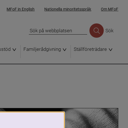
MFoF in English
Nationella minoritetsspråk
Om MFoF
Sök
sstöd
Familjerådgivning
Ställföreträdare