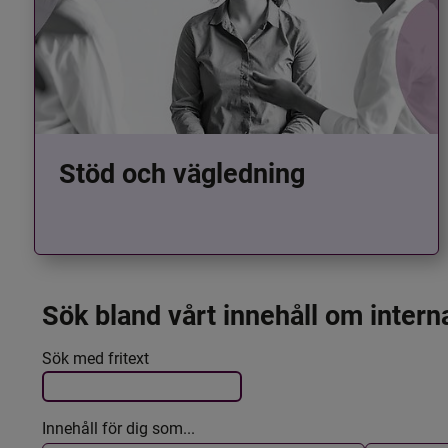
Stöd och vägledning
Sök bland vårt innehåll om intern
Det här formuläret postas automatiskt
Filtrera resultatet
Sök med fritext
Innehåll för dig som...