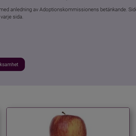
n med anledning av Adoptionskommissionens betänkande. Sido
varje sida.
erksamhet