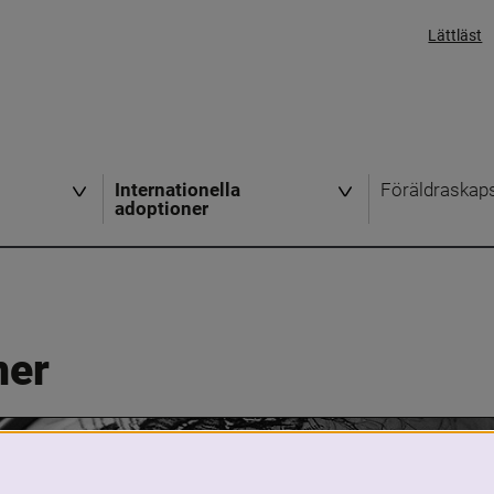
Lättläst
Internationella
Föräldraskap
adoptioner
ner