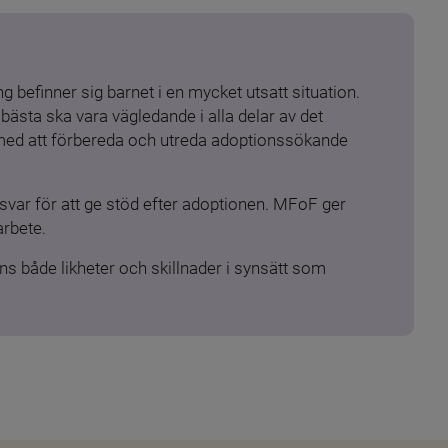
 befinner sig barnet i en mycket utsatt situation. 
ästa ska vara vägledande i alla delar av det 
 med att förbereda och utreda adoptionssökande 
ar för att ge stöd efter adoptionen. MFoF ger 
arbete.
s både likheter och skillnader i synsätt som 