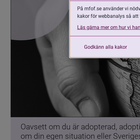
På mfof.se använder vi nödvä
kakor för webbanalys så att 
Läs gärna mer om hur vi han
Godkänn alla kakor
Oavsett om du är adopterad, adoptiv
om din egen situation eller Sverig