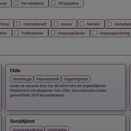
erad
Har adopterat
Vill adoptera
ftning
Internationellt
Ansvar
Nätverk
Samarbet
ation
Publikationer
Ursprungsländer
Ursprungssökning
Chile
Utredningar
Internationellt
Oegentligheter
Under de senaste åren har det blivit känt att oegentligheter
förekommit vid adoptioner från Chile. Den chilenska staten
genomförde 2019 en parlamenta...
Socialtjänst
Ursprungssökning
Information