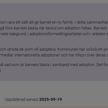
ion vara ett sätt att ge barnet en ny familj. I detta sammanhang
gå före barnets bästa när beslut om adoption fattas. Barnets b
barnets bakgrund, i adoptionsförmedlingsarbetet och i arbetet
och utreda de som vill adoptera. Kommunen har också ett ansv
medlar internationella adoptioner och har tillsyn över deras 
 på vad som är barnets bästa i samband med adoption. Det finn
.
Uppdaterad senast 
2025-09-19