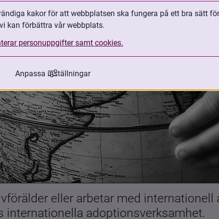
ndiga kakor för att webbplatsen ska fungera på ett bra sätt fö
vi kan förbättra vår webbplats.
terar personuppgifter samt cookies.
Anpassa inställningar
förälder eller arbetar med internationell
es internationella adoptionsverksamhet.