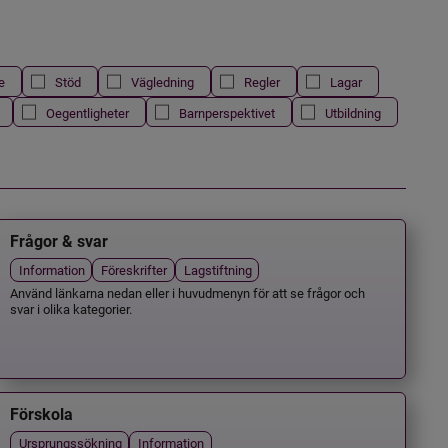
e
Stöd
Vägledning
Regler
Lagar
Oegentligheter
Barnperspektivet
Utbildning
Frågor & svar
Information
Föreskrifter
Lagstiftning
Använd länkarna nedan eller i huvudmenyn för att se frågor och
svar i olika kategorier.
Förskola
Ursprungssökning
Information