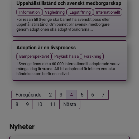
Uppehållstillstånd och svenskt medborgarskap
Information
Vägledning
Lagstiftning
Internationellt
För resan till Sverige ska barnet ha svenskt pass eller
uppehållstillstånd. Om barnet blir svensk medborgare
genom adoptionen ska adoptivföräldrarna ...
Adoption är en livsprocess
Barnperspektivet
Psykisk hälsa
Forskning
I Sverige finns cirka 60 000 internationellt adopterade varav
många idag är vuxna. Att bli adopterad är inte en enstaka
händelse som berör en individ...
Föregående
2
3
4
5
6
7
8
9
10
11
Nästa
Nyheter