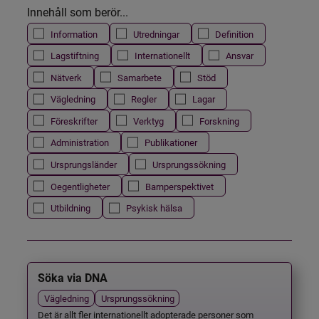
Innehåll som berör...
Information
Utredningar
Definition
Lagstiftning
Internationellt
Ansvar
Nätverk
Samarbete
Stöd
Vägledning
Regler
Lagar
Föreskrifter
Verktyg
Forskning
Administration
Publikationer
Ursprungsländer
Ursprungssökning
Oegentligheter
Barnperspektivet
Utbildning
Psykisk hälsa
Söka via DNA
Vägledning
Ursprungssökning
Det är allt fler internationellt adopterade personer som