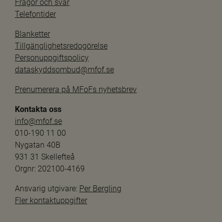
Frågor och svar
Telefontider
Blanketter
Tillgänglighetsredogörelse
Personuppgiftspolicy
dataskyddsombud@mfof.se
Prenumerera på MFoFs nyhetsbrev
Kontakta oss
info@mfof.se
010-190 11 00
Nygatan 40B
931 31 Skellefteå
Orgnr: 202100-4169
Ansvarig utgivare: 
Per Bergling
Fler kontaktuppgifter