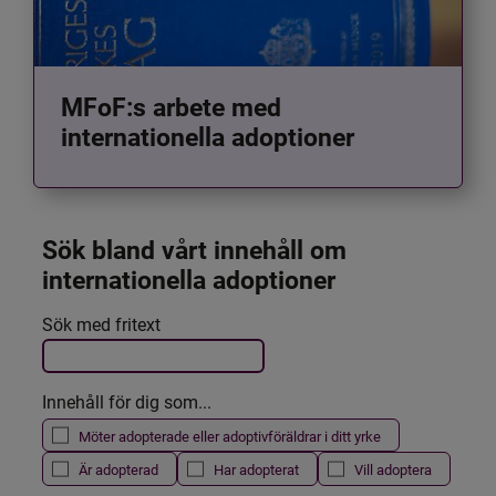
MFoF:s arbete med
internationella adoptioner
Sök bland vårt innehåll om 
internationella adoptioner
Det här formuläret postas automatiskt
Sök med fritext
Filtrera resultatet
Innehåll för dig som...
Möter adopterade eller adoptivföräldrar i ditt yrke
Är adopterad
Har adopterat
Vill adoptera