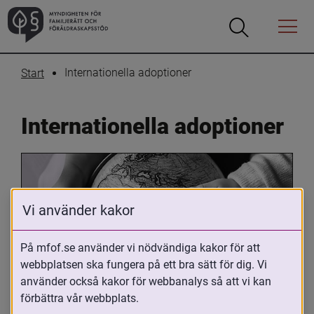
Öppna
Öppna
Menyn
sökrutan
Internationella adoptioner
Start
Internationella adoptioner
Vi använder kakor
På mfof.se använder vi nödvändiga kakor för att
webbplatsen ska fungera på ett bra sätt för dig. Vi
Oavsett om du är adopterad, 
använder också kakor för webbanalys så att vi kan
adoptivförälder eller arbetar med 
förbättra vår webbplats.
internationell adoption så kan du ha 