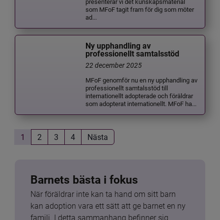
presenterar vi det kunskapsmaterial
som MFoF tagit fram för dig som möter
ad...
Ny upphandling av
professionellt samtalsstöd
22 december 2025
MFoF genomför nu en ny upphandling av
professionellt samtalsstöd till
internationellt adopterade och föräldrar
som adopterat internationellt. MFoF ha...
1
2
3
4
Nästa
Barnets bästa i fokus
När föräldrar inte kan ta hand om sitt barn 
kan adoption vara ett sätt att ge barnet en ny 
familj. I detta sammanhang befinner sig 