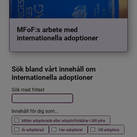
MFoF:s arbete med
internationella adoptioner
Sök bland vårt innehåll om 
internationella adoptioner
Det här formuläret postas automatiskt
Sök med fritext
Filtrera resultatet
Innehåll för dig som...
Möter adopterade eller adoptivföräldrar i ditt yrke
Är adopterad
Har adopterat
Vill adoptera