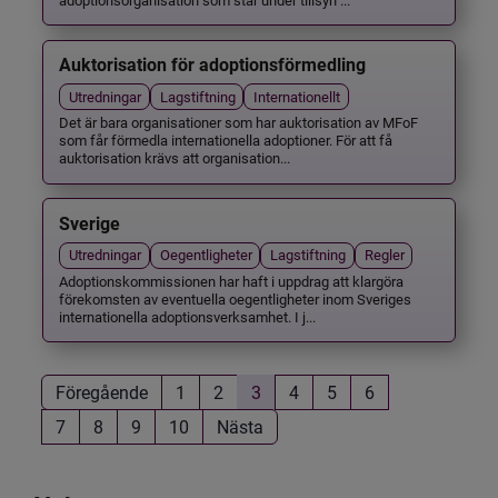
Auktorisation för adoptionsförmedling
Utredningar
Lagstiftning
Internationellt
Det är bara organisationer som har auktorisation av MFoF
som får förmedla internationella adoptioner. För att få
auktorisation krävs att organisation...
Sverige
Utredningar
Oegentligheter
Lagstiftning
Regler
Adoptionskommissionen har haft i uppdrag att klargöra
förekomsten av eventuella oegentligheter inom Sveriges
internationella adoptionsverksamhet. I j...
Föregående
1
2
3
4
5
6
7
8
9
10
Nästa