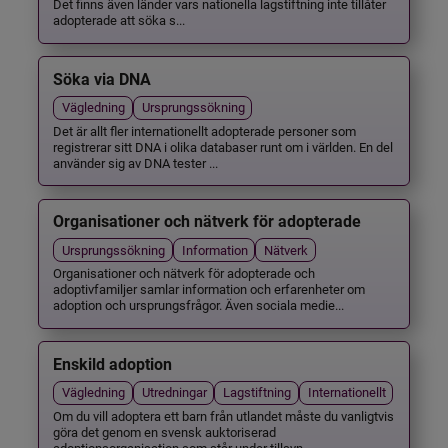
Det finns även länder vars nationella lagstiftning inte tillåter
adopterade att söka s...
Söka via DNA
Vägledning
Ursprungssökning
Det är allt fler internationellt adopterade personer som
registrerar sitt DNA i olika databaser runt om i världen. En del
använder sig av DNA tester ...
Organisationer och nätverk för adopterade
Ursprungssökning
Information
Nätverk
Organisationer och nätverk för adopterade och
adoptivfamiljer samlar information och erfarenheter om
adoption och ursprungsfrågor. Även sociala medie...
Enskild adoption
Vägledning
Utredningar
Lagstiftning
Internationellt
Om du vill adoptera ett barn från utlandet måste du vanligtvis
göra det genom en svensk auktoriserad
adoptionsorganisation som står under tillsyn ...