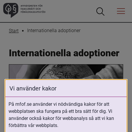
Öppna
Öppna
Menyn
sökrutan
Internationella adoptioner
Start
Internationella adoptioner
Vi använder kakor
På mfof.se använder vi nödvändiga kakor för att
webbplatsen ska fungera på ett bra sätt för dig. Vi
Oavsett om du är adopterad, 
använder också kakor för webbanalys så att vi kan
adoptivförälder eller arbetar med 
förbättra vår webbplats.
internationell adoption så kan du ha 