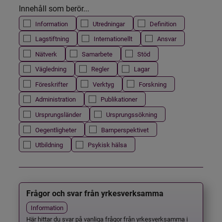
Innehåll som berör...
Information
Utredningar
Definition
Lagstiftning
Internationellt
Ansvar
Nätverk
Samarbete
Stöd
Vägledning
Regler
Lagar
Föreskrifter
Verktyg
Forskning
Administration
Publikationer
Ursprungsländer
Ursprungssökning
Oegentligheter
Barnperspektivet
Utbildning
Psykisk hälsa
Frågor och svar från yrkesverksamma
Information
Här hittar du svar på vanliga frågor från yrkesverksamma i