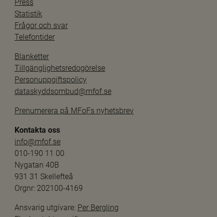
Press
Statistik
Frågor och svar
Telefontider
Blanketter
Tillgänglighetsredogörelse
Personuppgiftspolicy
dataskyddsombud@mfof.se
Prenumerera på MFoFs nyhetsbrev
Kontakta oss
info@mfof.se
010-190 11 00
Nygatan 40B
931 31 Skellefteå
Orgnr: 202100-4169
Ansvarig utgivare: 
Per Bergling