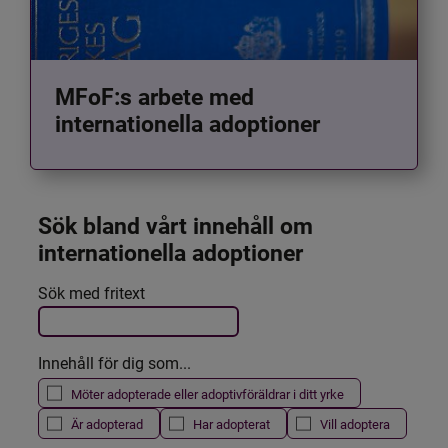
MFoF:s arbete med
internationella adoptioner
Sök bland vårt innehåll om 
internationella adoptioner
Det här formuläret postas automatiskt
Sök med fritext
Filtrera resultatet
Innehåll för dig som...
Möter adopterade eller adoptivföräldrar i ditt yrke
Är adopterad
Har adopterat
Vill adoptera