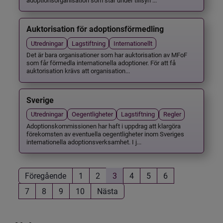
Auktorisation för adoptionsförmedling
Utredningar
Lagstiftning
Internationellt
Det är bara organisationer som har auktorisation av MFoF
som får förmedla internationella adoptioner. För att få
auktorisation krävs att organisation...
Sverige
Utredningar
Oegentligheter
Lagstiftning
Regler
Adoptionskommissionen har haft i uppdrag att klargöra
förekomsten av eventuella oegentligheter inom Sveriges
internationella adoptionsverksamhet. I j...
Föregående
1
2
3
4
5
6
7
8
9
10
Nästa