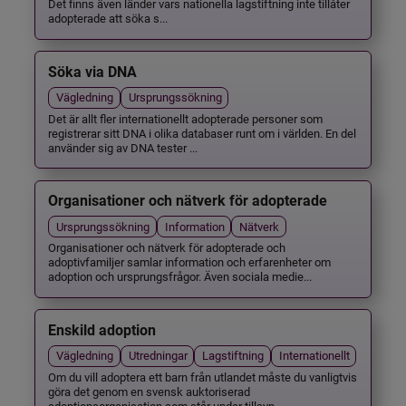
Det finns även länder vars nationella lagstiftning inte tillåter
adopterade att söka s...
Söka via DNA
Vägledning
Ursprungssökning
Det är allt fler internationellt adopterade personer som
registrerar sitt DNA i olika databaser runt om i världen. En del
använder sig av DNA tester ...
Organisationer och nätverk för adopterade
Ursprungssökning
Information
Nätverk
Organisationer och nätverk för adopterade och
adoptivfamiljer samlar information och erfarenheter om
adoption och ursprungsfrågor. Även sociala medie...
Enskild adoption
Vägledning
Utredningar
Lagstiftning
Internationellt
Om du vill adoptera ett barn från utlandet måste du vanligtvis
göra det genom en svensk auktoriserad
adoptionsorganisation som står under tillsyn ...