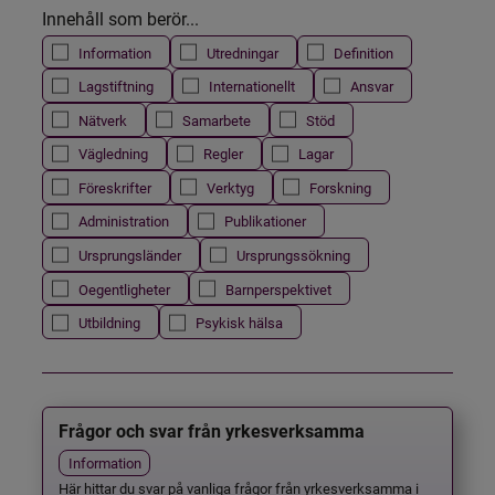
Innehåll som berör...
Information
Utredningar
Definition
Lagstiftning
Internationellt
Ansvar
Nätverk
Samarbete
Stöd
Vägledning
Regler
Lagar
Föreskrifter
Verktyg
Forskning
Administration
Publikationer
Ursprungsländer
Ursprungssökning
Oegentligheter
Barnperspektivet
Utbildning
Psykisk hälsa
Frågor och svar från yrkesverksamma
Information
Här hittar du svar på vanliga frågor från yrkesverksamma i