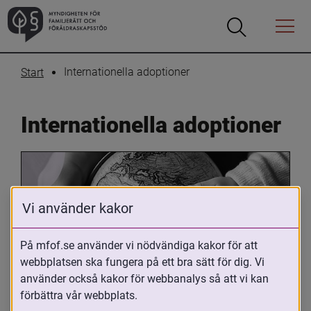
Öppna
Öppna
Menyn
sökrutan
Internationella adoptioner
Start
Internationella adoptioner
Vi använder kakor
På mfof.se använder vi nödvändiga kakor för att
webbplatsen ska fungera på ett bra sätt för dig. Vi
Oavsett om du är adopterad, 
använder också kakor för webbanalys så att vi kan
adoptivförälder eller arbetar med 
förbättra vår webbplats.
internationell adoption så kan du ha 