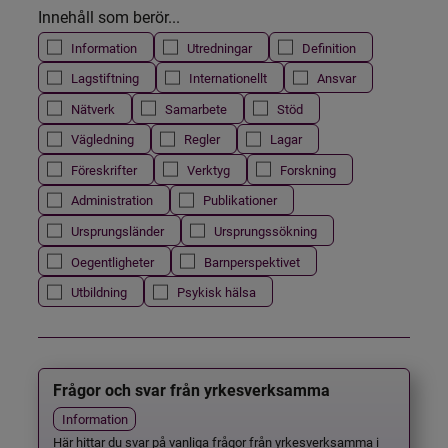
Innehåll som berör...
Information
Utredningar
Definition
Lagstiftning
Internationellt
Ansvar
Nätverk
Samarbete
Stöd
Vägledning
Regler
Lagar
Föreskrifter
Verktyg
Forskning
Administration
Publikationer
Ursprungsländer
Ursprungssökning
Oegentligheter
Barnperspektivet
Utbildning
Psykisk hälsa
Frågor och svar från yrkesverksamma
Information
Här hittar du svar på vanliga frågor från yrkesverksamma i