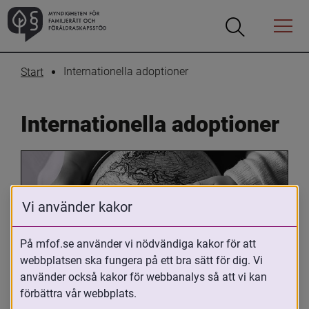
Öppna
Öppna
Menyn
sökrutan
Internationella adoptioner
Start
Internationella adoptioner
Vi använder kakor
På mfof.se använder vi nödvändiga kakor för att
webbplatsen ska fungera på ett bra sätt för dig. Vi
Oavsett om du är adopterad, 
använder också kakor för webbanalys så att vi kan
adoptivförälder eller arbetar med 
förbättra vår webbplats.
internationell adoption så kan du ha 