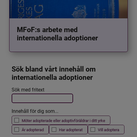
MFoF:s arbete med
internationella adoptioner
Sök bland vårt innehåll om 
internationella adoptioner
Det här formuläret postas automatiskt
Sök med fritext
Filtrera resultatet
Innehåll för dig som...
Möter adopterade eller adoptivföräldrar i ditt yrke
Är adopterad
Har adopterat
Vill adoptera