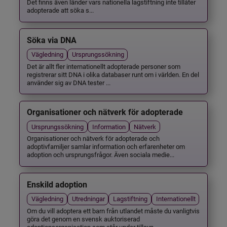
Det finns även länder vars nationella lagstiftning inte tillåter
adopterade att söka s...
Söka via DNA
Vägledning
Ursprungssökning
Det är allt fler internationellt adopterade personer som
registrerar sitt DNA i olika databaser runt om i världen. En del
använder sig av DNA tester ...
Organisationer och nätverk för adopterade
Ursprungssökning
Information
Nätverk
Organisationer och nätverk för adopterade och
adoptivfamiljer samlar information och erfarenheter om
adoption och ursprungsfrågor. Även sociala medie...
Enskild adoption
Vägledning
Utredningar
Lagstiftning
Internationellt
Om du vill adoptera ett barn från utlandet måste du vanligtvis
göra det genom en svensk auktoriserad
adoptionsorganisation som står under tillsyn ...