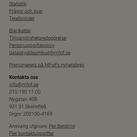
Statistik
Frågor och svar
Telefontider
Blanketter
Tillgänglighetsredogörelse
Personuppgiftspolicy
dataskyddsombud@mfof.se
Prenumerera på MFoFs nyhetsbrev
Kontakta oss
info@mfof.se
010-190 11 00
Nygatan 40B
931 31 Skellefteå
Orgnr: 202100-4169
Ansvarig utgivare: 
Per Bergling
Fler kontaktuppgifter