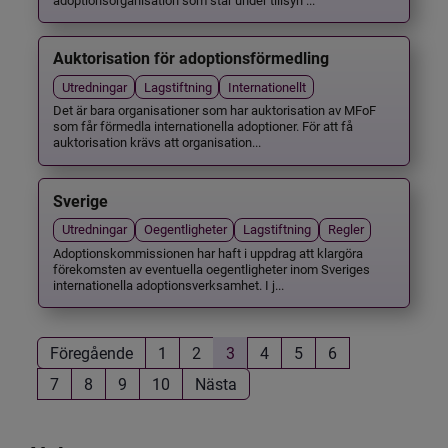
Auktorisation för adoptionsförmedling
Utredningar
Lagstiftning
Internationellt
Det är bara organisationer som har auktorisation av MFoF
som får förmedla internationella adoptioner. För att få
auktorisation krävs att organisation...
Sverige
Utredningar
Oegentligheter
Lagstiftning
Regler
Adoptionskommissionen har haft i uppdrag att klargöra
förekomsten av eventuella oegentligheter inom Sveriges
internationella adoptionsverksamhet. I j...
Föregående
1
2
3
4
5
6
7
8
9
10
Nästa