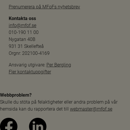
Prenumerera på MFoFs nyhetsbrev
Kontakta oss
info@mfof.se
010-190 11 00
Nygatan 40B
931 31 Skellefteå
Orgnr: 202100-4169
Ansvarig utgivare: 
Per Bergling
Fler kontaktuppgifter
Webbproblem?
Skulle du stöta på felaktigheter eller andra problem på vår 
hemsida kan du rapportera det till 
webmaster@mfof.se