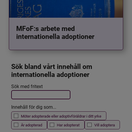
MFoF:s arbete med
internationella adoptioner
Sök bland vårt innehåll om 
internationella adoptioner
Det här formuläret postas automatiskt
Sök med fritext
Filtrera resultatet
Innehåll för dig som...
Möter adopterade eller adoptivföräldrar i ditt yrke
Är adopterad
Har adopterat
Vill adoptera