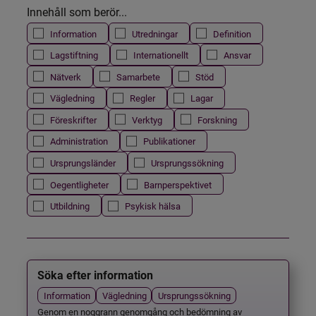
Innehåll som berör...
Information
Utredningar
Definition
Lagstiftning
Internationellt
Ansvar
Nätverk
Samarbete
Stöd
Vägledning
Regler
Lagar
Föreskrifter
Verktyg
Forskning
Administration
Publikationer
Ursprungsländer
Ursprungssökning
Oegentligheter
Barnperspektivet
Utbildning
Psykisk hälsa
Söka efter information
Information
Vägledning
Ursprungssökning
Genom en noggrann genomgång och bedömning av