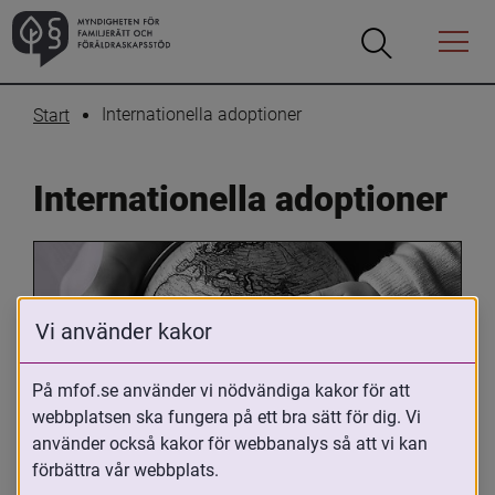
Öppna
Öppna
Menyn
sökrutan
Internationella adoptioner
Start
Internationella adoptioner
Vi använder kakor
På mfof.se använder vi nödvändiga kakor för att
webbplatsen ska fungera på ett bra sätt för dig. Vi
Oavsett om du är adopterad, 
använder också kakor för webbanalys så att vi kan
adoptivförälder eller arbetar med 
förbättra vår webbplats.
internationell adoption så kan du ha 