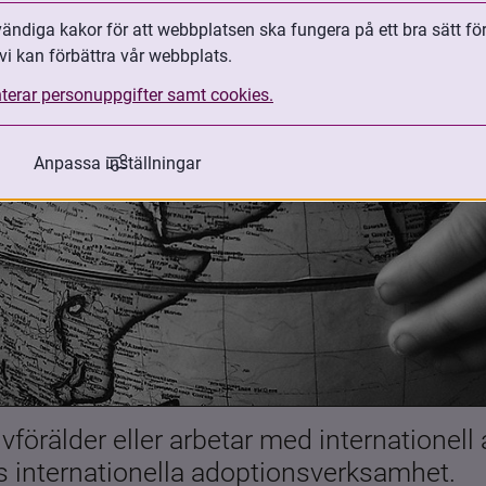
ndiga kakor för att webbplatsen ska fungera på ett bra sätt fö
vi kan förbättra vår webbplats.
terar personuppgifter samt cookies.
Anpassa inställningar
förälder eller arbetar med internationell
es internationella adoptionsverksamhet.