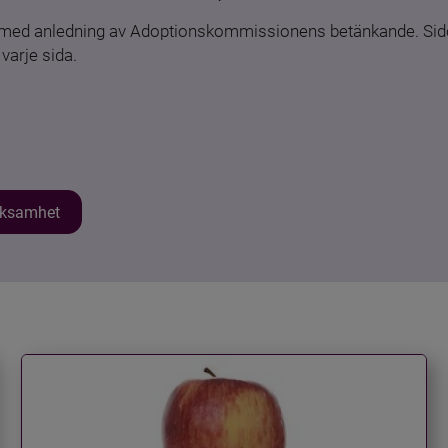
n med anledning av Adoptionskommissionens betänkande. Sido
varje sida.
erksamhet