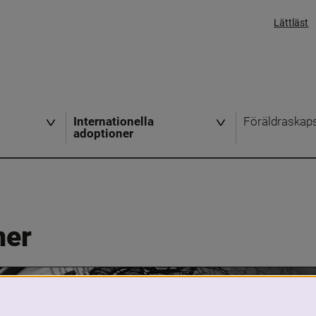
Lättläst
Internationella
Föräldraskap
adoptioner
ner