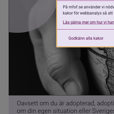
På mfof.se använder vi nödvä
kakor för webbanalys så att 
Läs gärna mer om hur vi han
Godkänn alla kakor
Oavsett om du är adopterad, adoptiv
om din egen situation eller Sverig