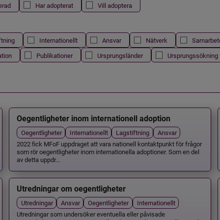
erad
Har adopterat
Vill adoptera
ftning
Internationellt
Ansvar
Nätverk
Samarbet
ation
Publikationer
Ursprungsländer
Ursprungssökning
Oegentligheter inom internationell adoption
Oegentligheter
Internationellt
Lagstiftning
Ansvar
2022 fick MFoF uppdraget att vara nationell kontaktpunkt för frågor
som rör oegentligheter inom internationella adoptioner. Som en del
av detta uppdr...
Utredningar om oegentligheter
Utredningar
Ansvar
Oegentligheter
Internationellt
Utredningar som undersöker eventuella eller påvisade