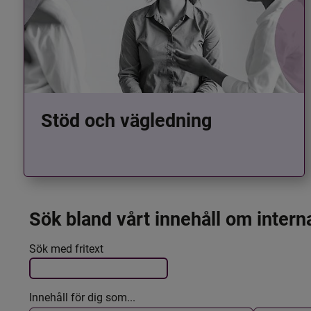
Stöd och vägledning
Sök bland vårt innehåll om intern
Det här formuläret postas automatiskt
Filtrera resultatet
Sök med fritext
Innehåll för dig som...