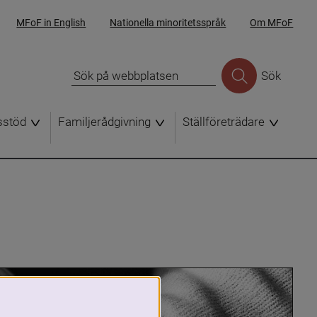
MFoF in English
Nationella minoritetsspråk
Om MFoF
Sök
sstöd
Familjerådgivning
Ställföreträdare