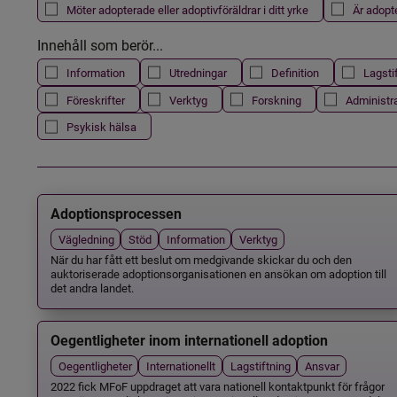
Möter adopterade eller adoptivföräldrar i ditt yrke
Är adopt
Innehåll som berör...
Information
Utredningar
Definition
Lagsti
Föreskrifter
Verktyg
Forskning
Administr
Psykisk hälsa
Adoptionsprocessen
Vägledning
Stöd
Information
Verktyg
När du har fått ett beslut om medgivande skickar du och den
auktoriserade adoptionsorganisationen en ansökan om adoption till
det andra landet.
Oegentligheter inom internationell adoption
Oegentligheter
Internationellt
Lagstiftning
Ansvar
2022 fick MFoF uppdraget att vara nationell kontaktpunkt för frågor