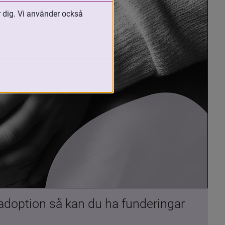
r dig. Vi använder också
 adoption så kan du ha funderingar 