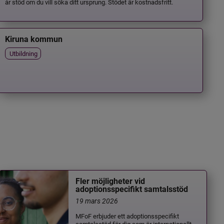
år stöd om du vill söka ditt ursprung. Stödet är kostnadsfritt.
Kiruna kommun
Utbildning
Fler möjligheter vid
adoptionsspecifikt samtalsstöd
19 mars 2026
MFoF erbjuder ett adoptionsspecifikt
samtalsstöd för dig som är internationellt