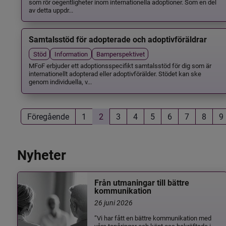
som rör oegentligheter inom internationella adoptioner. Som en del
av detta uppdr...
Samtalsstöd för adopterade och adoptivföräldrar
Stöd
Information
Barnperspektivet
MFoF erbjuder ett adoptionsspecifikt samtalsstöd för dig som är
internationellt adopterad eller adoptivförälder. Stödet kan ske
genom individuella, v...
Föregående
1
2
3
4
5
6
7
8
9
Nyheter
Från utmaningar till bättre
kommunikation
26 juni 2026
”Vi har fått en bättre kommunikation med
våra tonåringar och känt oss bekräftade i