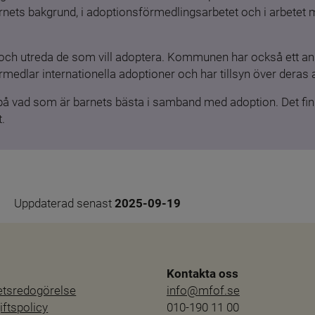
barnets bakgrund, i adoptionsförmedlingsarbetet och i arbetet
och utreda de som vill adoptera. Kommunen har också ett ansv
medlar internationella adoptioner och har tillsyn över deras 
 på vad som är barnets bästa i samband med adoption. Det finn
.
Uppdaterad senast 
2025-09-19
Kontakta oss
hetsredogörelse
info@mfof.se
ftspolicy
010-190 11 00