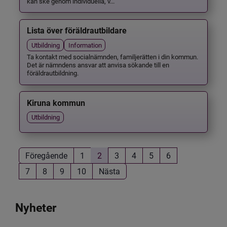
kan ske genom individuella, v...
Lista över föräldrautbildare
Utbildning
Information
Ta kontakt med socialnämnden, familjerätten i din kommun.
Det är nämndens ansvar att anvisa sökande till en
föräldrautbildning.
Kiruna kommun
Utbildning
Föregående
1
2
3
4
5
6
7
8
9
10
Nästa
Nyheter