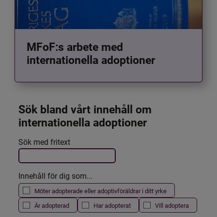
MFoF:s arbete med
internationella adoptioner
Sök bland vårt innehåll om 
internationella adoptioner
Det här formuläret postas automatiskt
Sök med fritext
Filtrera resultatet
Innehåll för dig som...
Möter adopterade eller adoptivföräldrar i ditt yrke
Är adopterad
Har adopterat
Vill adoptera