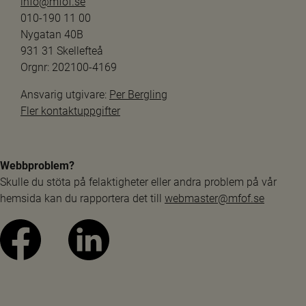
info@mfof.se
010-190 11 00
Nygatan 40B
931 31 Skellefteå
Orgnr: 202100-4169
Ansvarig utgivare: 
Per Bergling
Fler kontaktuppgifter
Webbproblem?
Skulle du stöta på felaktigheter eller andra problem på vår 
hemsida kan du rapportera det till 
webmaster@mfof.se