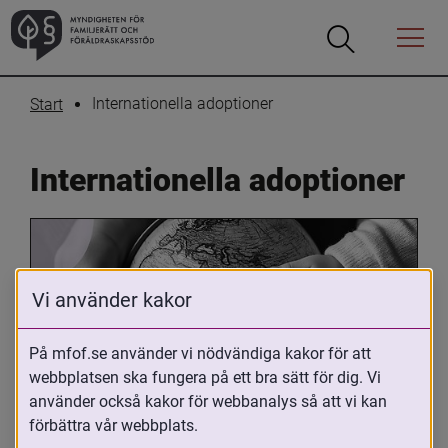
Öppna
Öppna
Menyn
sökrutan
Internationella adoptioner
Start
Internationella adoptioner
Vi använder kakor
På mfof.se använder vi nödvändiga kakor för att
webbplatsen ska fungera på ett bra sätt för dig. Vi
Oavsett om du är adopterad, 
använder också kakor för webbanalys så att vi kan
adoptivförälder eller arbetar med 
förbättra vår webbplats.
internationell adoption så kan du ha 