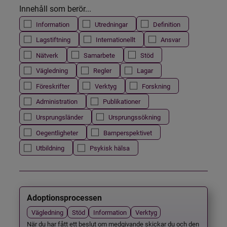
Innehåll som berör...
Information
Utredningar
Definition
Lagstiftning
Internationellt
Ansvar
Nätverk
Samarbete
Stöd
Vägledning
Regler
Lagar
Föreskrifter
Verktyg
Forskning
Administration
Publikationer
Ursprungsländer
Ursprungssökning
Oegentligheter
Barnperspektivet
Utbildning
Psykisk hälsa
Adoptionsprocessen
Vägledning
Stöd
Information
Verktyg
När du har fått ett beslut om medgivande skickar du och den