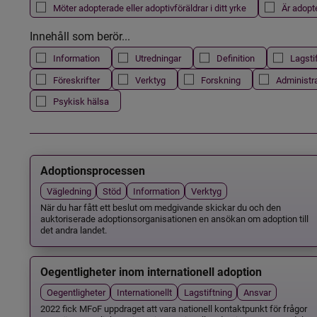
Möter adopterade eller adoptivföräldrar i ditt yrke
Är adopt
Innehåll som berör...
Information
Utredningar
Definition
Lagsti
Föreskrifter
Verktyg
Forskning
Administr
Psykisk hälsa
Adoptionsprocessen
Vägledning
Stöd
Information
Verktyg
När du har fått ett beslut om medgivande skickar du och den
auktoriserade adoptionsorganisationen en ansökan om adoption till
det andra landet.
Oegentligheter inom internationell adoption
Oegentligheter
Internationellt
Lagstiftning
Ansvar
2022 fick MFoF uppdraget att vara nationell kontaktpunkt för frågor