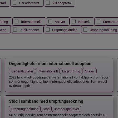
erad
Har adopterat
Vill adoptera
ftning
Internationellt
Ansvar
Nätverk
Samarbet
ation
Publikationer
Ursprungsländer
Ursprungssökning
Oegentligheter inom internationell adoption
Oegentligheter
Internationellt
Lagstiftning
Ansvar
2022 fick MFoF uppdraget att vara nationell kontaktpunkt för frågor
som rör oegentligheter inom internationella adoptioner. Som en del
av detta uppdr...
Stöd i samband med ursprungssökning
Ursprungssökning
Stöd
Barnperspektivet
MFoF erbjuder dig som är internationellt adopterad och har fyllt 18