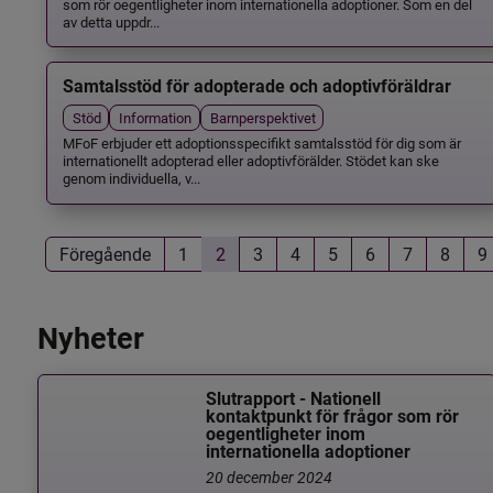
som rör oegentligheter inom internationella adoptioner. Som en del
av detta uppdr...
Samtalsstöd för adopterade och adoptivföräldrar
Stöd
Information
Barnperspektivet
MFoF erbjuder ett adoptionsspecifikt samtalsstöd för dig som är
internationellt adopterad eller adoptivförälder. Stödet kan ske
genom individuella, v...
Föregående
1
2
3
4
5
6
7
8
9
Nyheter
Slutrapport - Nationell
kontaktpunkt för frågor som rör
oegentligheter inom
internationella adoptioner
20 december 2024