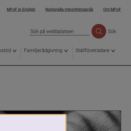
MFoF in English
Nationella minoritetsspråk
Om MFoF
Sök
sstöd
Familjerådgivning
Ställföreträdare