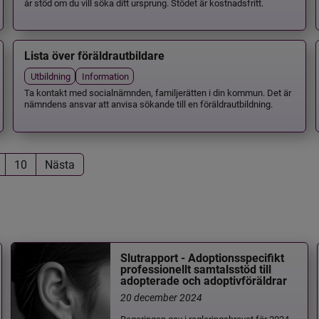
år stöd om du vill söka ditt ursprung. Stödet är kostnadsfritt.
Lista över föräldrautbildare
Utbildning
Information
Ta kontakt med socialnämnden, familjerätten i din kommun. Det är
nämndens ansvar att anvisa sökande till en föräldrautbildning.
10
Nästa
Slutrapport - Adoptionsspecifikt
professionellt samtalsstöd till
adopterade och adoptivföräldrar
20 december 2024
Regeringen gav i regleringsbrevet för 2024