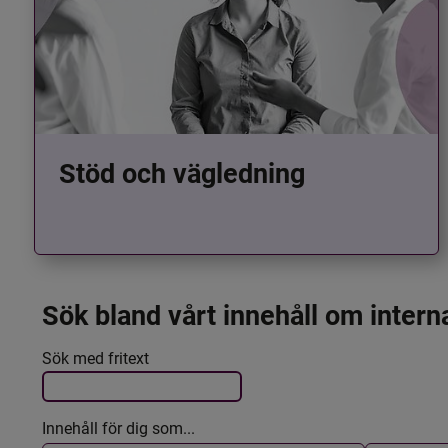
Stöd och vägledning
Sök bland vårt innehåll om intern
Det här formuläret postas automatiskt
Filtrera resultatet
Sök med fritext
Innehåll för dig som...