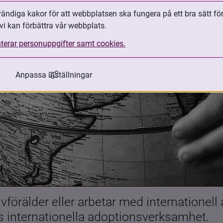
ndiga kakor för att webbplatsen ska fungera på ett bra sätt fö
vi kan förbättra vår webbplats.
terar personuppgifter samt cookies.
Anpassa inställningar
förälder eller arbetar med internationell
es internationella adoptionsverksamhet.