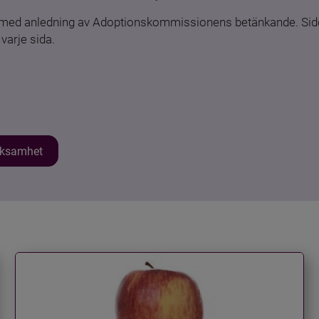
n med anledning av Adoptionskommissionens betänkande. Sido
varje sida.
erksamhet