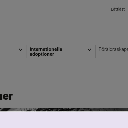
Lättläst
Internationella
Föräldraskap
adoptioner
ner