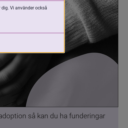
r dig. Vi använder också
 adoption så kan du ha funderingar 