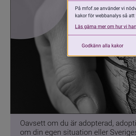
På mfof.se använder vi nödvä
kakor för webbanalys så att 
Läs gärna mer om hur vi han
Godkänn alla kakor
Oavsett om du är adopterad, adoptiv
om din egen situation eller Sverig