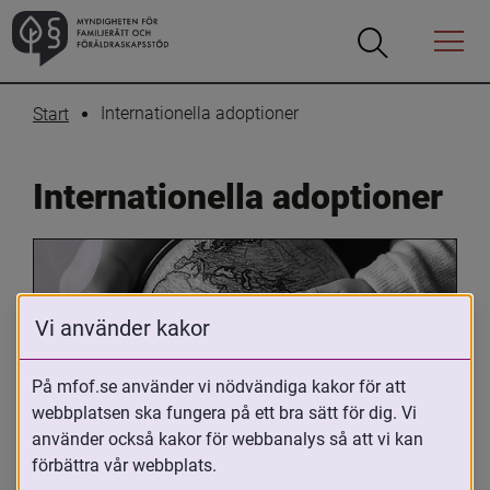
Öppna
Öppna
Menyn
sökrutan
Internationella adoptioner
Start
Internationella adoptioner
Vi använder kakor
På mfof.se använder vi nödvändiga kakor för att
webbplatsen ska fungera på ett bra sätt för dig. Vi
Oavsett om du är adopterad, 
använder också kakor för webbanalys så att vi kan
adoptivförälder eller arbetar med 
förbättra vår webbplats.
internationell adoption så kan du ha 