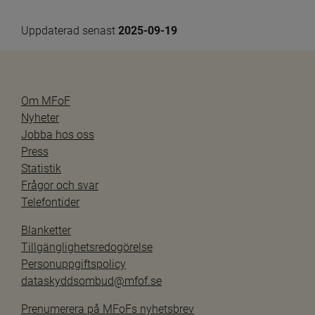
Uppdaterad senast 
2025-09-19
Om MFoF
Nyheter
Jobba hos oss
Press
Statistik
Frågor och svar
Telefontider
Blanketter
Tillgänglighetsredogörelse
Personuppgiftspolicy
dataskyddsombud@mfof.se
Prenumerera på MFoFs nyhetsbrev