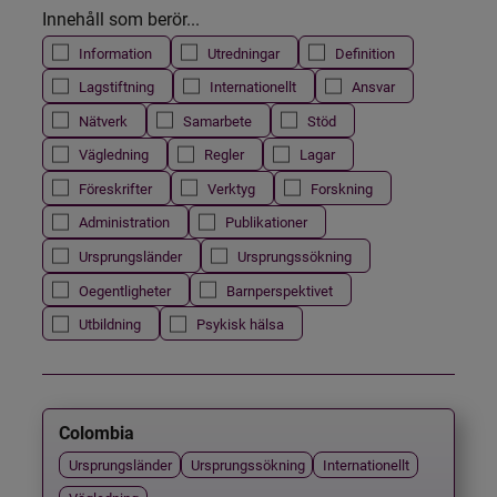
Innehåll som berör...
Information
Utredningar
Definition
Lagstiftning
Internationellt
Ansvar
Nätverk
Samarbete
Stöd
Vägledning
Regler
Lagar
Föreskrifter
Verktyg
Forskning
Administration
Publikationer
Ursprungsländer
Ursprungssökning
Oegentligheter
Barnperspektivet
Utbildning
Psykisk hälsa
Colombia
Ursprungsländer
Ursprungssökning
Internationellt