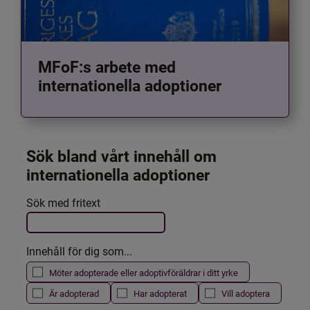
MFoF:s arbete med
internationella adoptioner
Sök bland vårt innehåll om 
internationella adoptioner
Det här formuläret postas automatiskt
Sök med fritext
Filtrera resultatet
Innehåll för dig som...
Möter adopterade eller adoptivföräldrar i ditt yrke
Är adopterad
Har adopterat
Vill adoptera