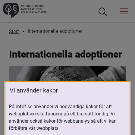
Öppna
Öppna
Menyn
sökrutan
Internationella adoptioner
Start
Internationella adoptioner
Vi använder kakor
På mfof.se använder vi nödvändiga kakor för att
webbplatsen ska fungera på ett bra sätt för dig. Vi
Oavsett om du är adopterad, 
använder också kakor för webbanalys så att vi kan
adoptivförälder eller arbetar med 
förbättra vår webbplats.
internationell adoption så kan du ha 