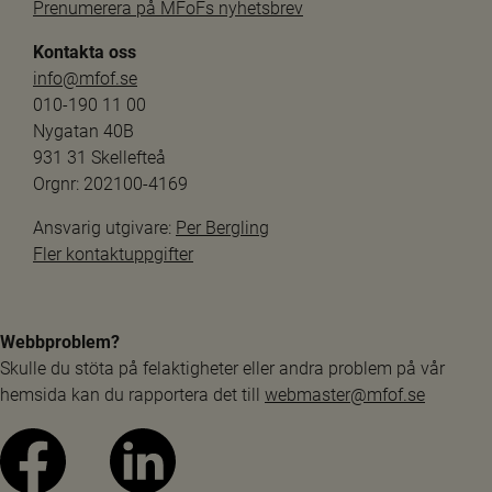
Prenumerera på MFoFs nyhetsbrev
Kontakta oss
info@mfof.se
010-190 11 00
Nygatan 40B
931 31 Skellefteå
Orgnr: 202100-4169
Ansvarig utgivare: 
Per Bergling
Fler kontaktuppgifter
Webbproblem?
Skulle du stöta på felaktigheter eller andra problem på vår 
hemsida kan du rapportera det till 
webmaster@mfof.se