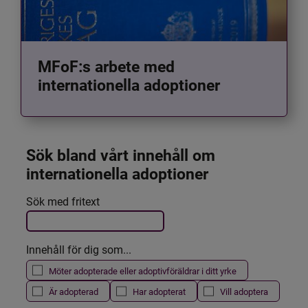
MFoF:s arbete med
internationella adoptioner
Sök bland vårt innehåll om 
internationella adoptioner
Det här formuläret postas automatiskt
Sök med fritext
Filtrera resultatet
Innehåll för dig som...
Möter adopterade eller adoptivföräldrar i ditt yrke
Är adopterad
Har adopterat
Vill adoptera