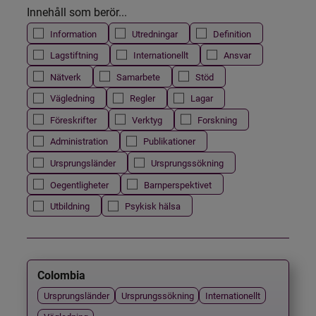
Innehåll som berör...
Information
Utredningar
Definition
Lagstiftning
Internationellt
Ansvar
Nätverk
Samarbete
Stöd
Vägledning
Regler
Lagar
Föreskrifter
Verktyg
Forskning
Administration
Publikationer
Ursprungsländer
Ursprungssökning
Oegentligheter
Barnperspektivet
Utbildning
Psykisk hälsa
Colombia
Ursprungsländer
Ursprungssökning
Internationellt