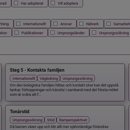
erad
Har adopterat
Vill adoptera
ftning
Internationellt
Ansvar
Nätverk
Samarbet
ation
Publikationer
Ursprungsländer
Ursprungssökning
Steg 5 - Kontakta familjen
Internationellt
Vägledning
Ursprungssökning
Om den biologiska familjen hittas och kontakt sker kan det uppstå
tankar, förhoppningar och känslor i samband med det första mötet
som är svåra att f...
Tonårstid
Ursprungssökning
Stöd
Barnperspektivet
Då barnen växer upp och blir allt mer självständiga förändras