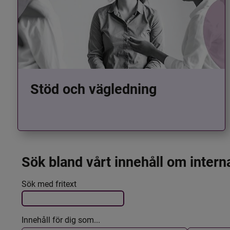
Stöd och vägledning
Sök bland vårt innehåll om intern
Det här formuläret postas automatiskt
Filtrera resultatet
Sök med fritext
Innehåll för dig som...