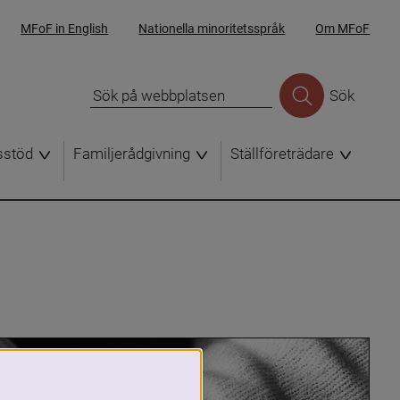
MFoF in English
Nationella minoritetsspråk
Om MFoF
Sök
sstöd
Familjerådgivning
Ställföreträdare