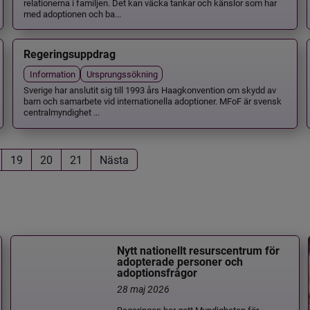
relationerna i familjen. Det kan väcka tankar och känslor som har
med adoptionen och ba...
Regeringsuppdrag
Information
Ursprungssökning
Sverige har anslutit sig till 1993 års Haagkonvention om skydd av
barn och samarbete vid internationella adoptioner. MFoF är svensk
centralmyndighet ...
19
20
21
Nästa
Nytt nationellt resurscentrum för
adopterade personer och
adoptionsfrågor
28 maj 2026
Regeringen har gett Myndigheten för