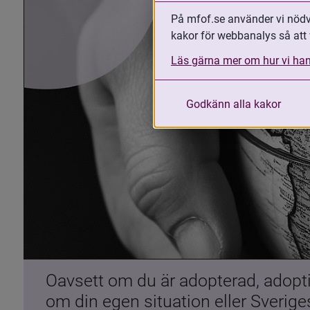
På mfof.se använder vi nödvä
kakor för webbanalys så att 
Läs gärna mer om hur vi han
Godkänn alla kakor
Oavsett om du är adopterad, adoptiv
om din egen situation eller Sverig