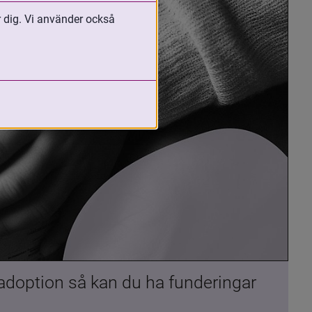
r dig. Vi använder också
 adoption så kan du ha funderingar 