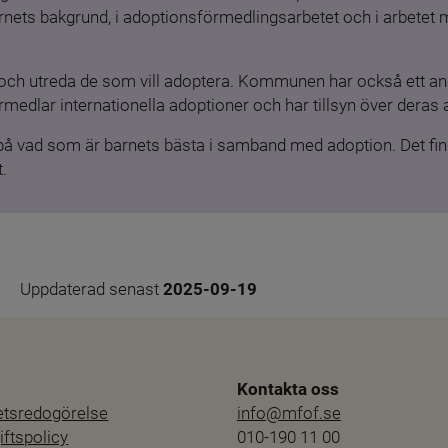
barnets bakgrund, i adoptionsförmedlingsarbetet och i arbetet
och utreda de som vill adoptera. Kommunen har också ett ansv
medlar internationella adoptioner och har tillsyn över deras 
 på vad som är barnets bästa i samband med adoption. Det finn
.
Uppdaterad senast 
2025-09-19
Kontakta oss
hetsredogörelse
info@mfof.se
ftspolicy
010-190 11 00