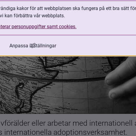
ndiga kakor för att webbplatsen ska fungera på ett bra sätt fö
vi kan förbättra vår webbplats.
terar personuppgifter samt cookies.
Anpassa inställningar
förälder eller arbetar med internationell
es internationella adoptionsverksamhet.