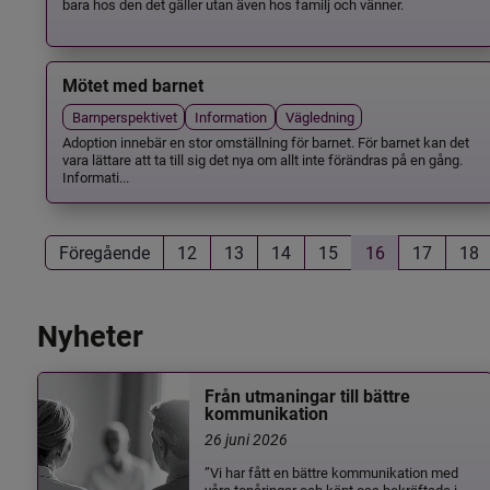
bara hos den det gäller utan även hos familj och vänner.
Mötet med barnet
Barnperspektivet
Information
Vägledning
Adoption innebär en stor omställning för barnet. För barnet kan det
vara lättare att ta till sig det nya om allt inte förändras på en gång.
Informati...
Föregående
12
13
14
15
16
17
18
Nyheter
Från utmaningar till bättre
kommunikation
26 juni 2026
”Vi har fått en bättre kommunikation med
våra tonåringar och känt oss bekräftade i