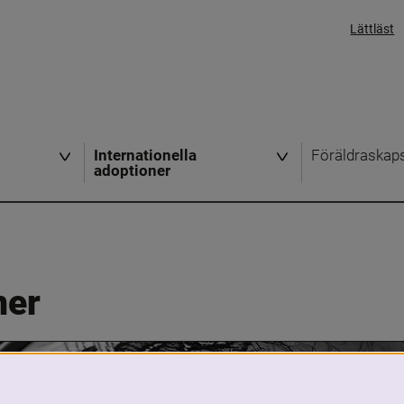
Lättläst
Internationella
Föräldraskap
adoptioner
ner