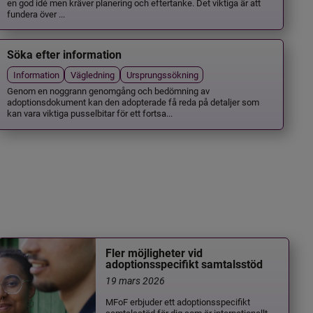
en god idé men kräver planering och eftertanke. Det viktiga är att
fundera över ...
Söka efter information
Information
Vägledning
Ursprungssökning
Genom en noggrann genomgång och bedömning av
adoptionsdokument kan den adopterade få reda på detaljer som
kan vara viktiga pusselbitar för ett fortsa...
Fler möjligheter vid
adoptionsspecifikt samtalsstöd
19 mars 2026
MFoF erbjuder ett adoptionsspecifikt
samtalsstöd för dig som är internationellt