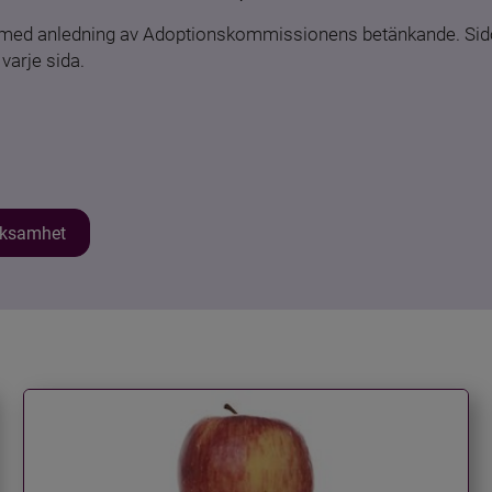
n med anledning av Adoptionskommissionens betänkande. Sido
varje sida.
erksamhet