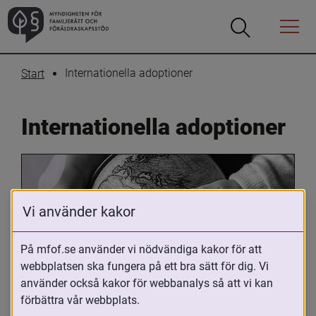
Öppna
Öppna
Menyn
sökrutan
Internationella adoptioner
Start
Internationella adoptioner
Vi använder kakor
På mfof.se använder vi nödvändiga kakor för att
webbplatsen ska fungera på ett bra sätt för dig. Vi
Oavsett om du är adopterad, 
använder också kakor för webbanalys så att vi kan
adoptivförälder eller arbetar med 
förbättra vår webbplats.
internationell adoption så kan du ha 