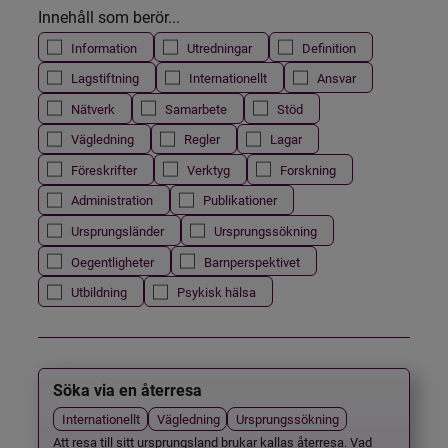
Innehåll som berör...
Information
Utredningar
Definition
Lagstiftning
Internationellt
Ansvar
Nätverk
Samarbete
Stöd
Vägledning
Regler
Lagar
Föreskrifter
Verktyg
Forskning
Administration
Publikationer
Ursprungsländer
Ursprungssökning
Oegentligheter
Barnperspektivet
Utbildning
Psykisk hälsa
Söka via en återresa
Internationellt
Vägledning
Ursprungssökning
Att resa till sitt ursprungsland brukar kallas återresa. Vad