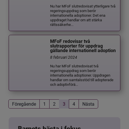
Nu har MFoF slutredovisat ytterligare två
regeringsuppdrag som berör
internationella adoptioner. Det ena
uppdraget handlar om att stärka
rättssäkerhe...
MFoF redovisar två
slutrapporter för uppdrag
gällande internationell adoption
8 februari 2024
Nu har MFoF slutredovisat två
regeringsuppdrag som berör
internationella adoptioner. Uppdragen
handlar om samtalsstöd till adopterade
och adoptivförä...
Föregående
1
2
3
4
Nästa
Barnets bästa i fokus