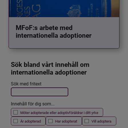
MFoF:s arbete med
internationella adoptioner
Sök bland vårt innehåll om 
internationella adoptioner
Det här formuläret postas automatiskt
Sök med fritext
Filtrera resultatet
Innehåll för dig som...
Möter adopterade eller adoptivföräldrar i ditt yrke
Är adopterad
Har adopterat
Vill adoptera