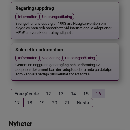
Regeringsuppdrag
Information
Ursprungssökning
Sverige har anslutit sig till 1993 års Haagkonvention om
skydd av barn och samarbete vid internationella adoptioner.
MFoF är svensk centralmyndighet ...
Söka efter information
Information
Vägledning
Ursprungssökning
Genom en noggrann genomgång och bedömning av
adoptionsdokument kan den adopterade få reda på detaljer
som kan vara viktiga pusselbitar för ett fortsa...
Föregående
12
13
14
15
16
17
18
19
20
21
Nästa
Nyheter