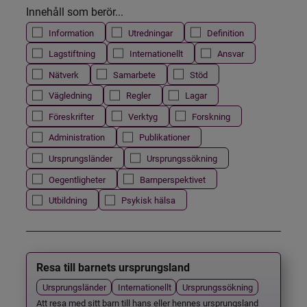
Innehåll som berör...
Information
Utredningar
Definition
Lagstiftning
Internationellt
Ansvar
Nätverk
Samarbete
Stöd
Vägledning
Regler
Lagar
Föreskrifter
Verktyg
Forskning
Administration
Publikationer
Ursprungsländer
Ursprungssökning
Oegentligheter
Barnperspektivet
Utbildning
Psykisk hälsa
Resa till barnets ursprungsland
Ursprungsländer
Internationellt
Ursprungssökning
Att resa med sitt barn till hans eller hennes ursprungsland