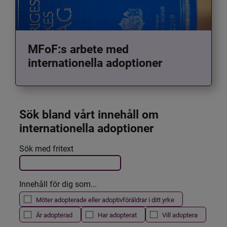
MFoF:s arbete med
internationella adoptioner
Sök bland vårt innehåll om 
internationella adoptioner
Det här formuläret postas automatiskt
Sök med fritext
Filtrera resultatet
Innehåll för dig som...
Möter adopterade eller adoptivföräldrar i ditt yrke
Är adopterad
Har adopterat
Vill adoptera