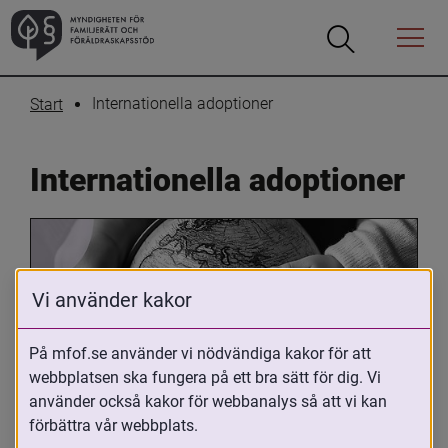
Öppna
Öppna
Menyn
sökrutan
Internationella adoptioner
Start
Internationella adoptioner
Vi använder kakor
På mfof.se använder vi nödvändiga kakor för att
webbplatsen ska fungera på ett bra sätt för dig. Vi
Oavsett om du är adopterad, 
använder också kakor för webbanalys så att vi kan
adoptivförälder eller arbetar med 
förbättra vår webbplats.
internationell adoption så kan du ha 