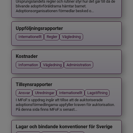
Ursprungslandets regler och rutiner styr hur det går till då de
blivande adoptivföräldrarna hämtar barnet.
Adoptionsorganisationen förmedlar besked o...
Uppföljningsrapporter
Internationellt
Regler
Vägledning
Kostnader
Information
Vägledning
Administration
Tillsynsrapporter
Ansvar
Utredningar
Internationellt
Lagstiftning
I MFoF:s uppdrag ingår att tillse att de auktoriserade
adoptionsförmedlingarna uppfyller kraven för auktorisation.
På denna sida finns MFoF:s senast...
Lagar och bindande konventioner för Sverige