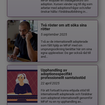
MFoF erbjuder en tvådagarskurs om
adoption. Kursen vänder sig till dig som
arbetar med adoptionsfrågor och/eller
önskar hålla i föräldrautbildning in...
Två röster om att söka sina
rötter
5 september 2025
Två av de internationellt adopterade
som fått hjälp av MFoF med sin
ursprungssökning berättar här om sina
egna upplevelser. De ger också råd till
and...
Upphandling av
adoptionsspecifikt
professionellt samtalsstöd
22 april 2025
För att fortsatt kunna erbjuda stöd till
internationellt adopterade och föräldrar
som adopterat internationellt genomför
MFoF nu en ny upphandling av...