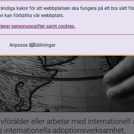
ndiga kakor för att webbplatsen ska fungera på ett bra sätt fö
vi kan förbättra vår webbplats.
terar personuppgifter samt cookies.
Anpassa inställningar
förälder eller arbetar med internationell
es internationella adoptionsverksamhet.