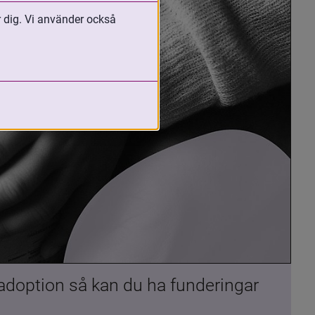
r dig. Vi använder också
 adoption så kan du ha funderingar 