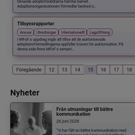
blivande adoptivföräldrarna hämtar barnet.
Adoptionsorganisationen förmedlar besked o...
Tillsynsrapporter
Ansvar
Utredningar
Internationellt
Lagstiftning
I MFoF:s uppdrag ingår att tillse att de auktoriserade
adoptionsförmedlingarna uppfyller kraven för auktorisation. På
denna sida finns MFoF:s senast...
Föregående
12
13
14
15
16
17
18
Nyheter
Från utmaningar till bättre
kommunikation
26 juni 2026
”Vi har fått en bättre kommunikation med
våra tonåringar och känt oss bekräftade i