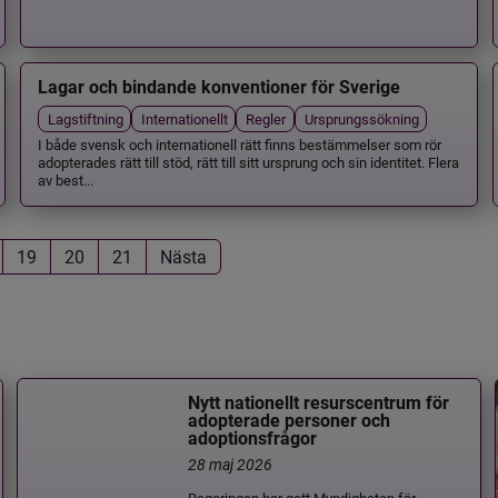
Lagar och bindande konventioner för Sverige
Lagstiftning
Internationellt
Regler
Ursprungssökning
I både svensk och internationell rätt finns bestämmelser som rör
adopterades rätt till stöd, rätt till sitt ursprung och sin identitet. Flera
av best...
19
20
21
Nästa
Nytt nationellt resurscentrum för
adopterade personer och
adoptionsfrågor
28 maj 2026
Regeringen har gett Myndigheten för