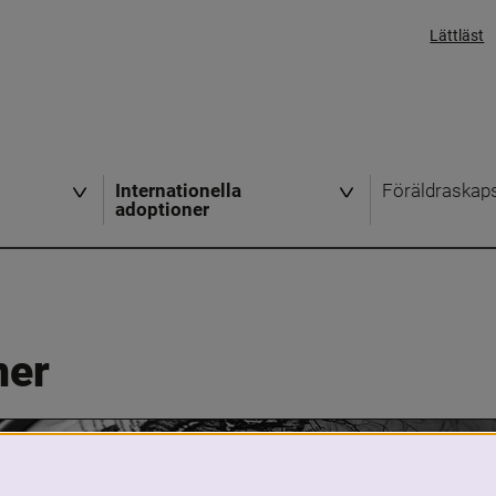
Lättläst
Internationella
Föräldraskap
adoptioner
ner