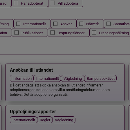
erad
Har adopterat
Vill adoptera
ftning
Internationellt
Ansvar
Nätverk
Samarbet
ation
Publikationer
Ursprungsländer
Ursprungssökning
Ansökan till utlandet
Information
Internationellt
Vägledning
Barnperspektivet
Då det är dags att skicka ansökan till utlandet informerar
adoptionsorganisationen om vilka ansökningsdokument som
behövs. Det är adoptionsorganisati...
Uppföljningsrapporter
Internationellt
Regler
Vägledning