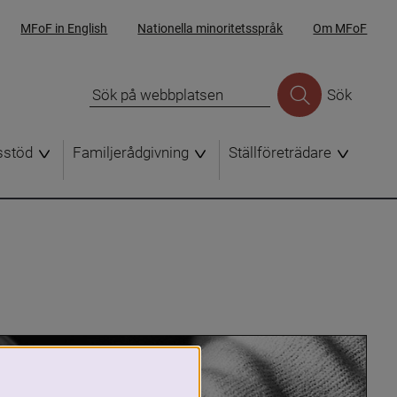
MFoF in English
Nationella minoritetsspråk
Om MFoF
Sök
sstöd
Familjerådgivning
Ställföreträdare