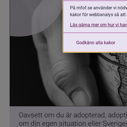
På mfof.se använder vi nödvä
kakor för webbanalys så att 
Läs gärna mer om hur vi han
Godkänn alla kakor
Oavsett om du är adopterad, adoptiv
om din egen situation eller Sverig