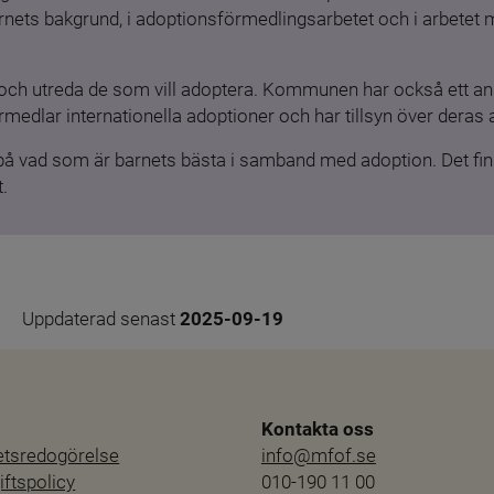
barnets bakgrund, i adoptionsförmedlingsarbetet och i arbetet
och utreda de som vill adoptera. Kommunen har också ett ansv
medlar internationella adoptioner och har tillsyn över deras 
 på vad som är barnets bästa i samband med adoption. Det finn
.
Uppdaterad senast 
2025-09-19
Kontakta oss
hetsredogörelse
info@mfof.se
ftspolicy
010-190 11 00