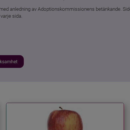
n med anledning av Adoptionskommissionens betänkande. Sido
varje sida.
erksamhet