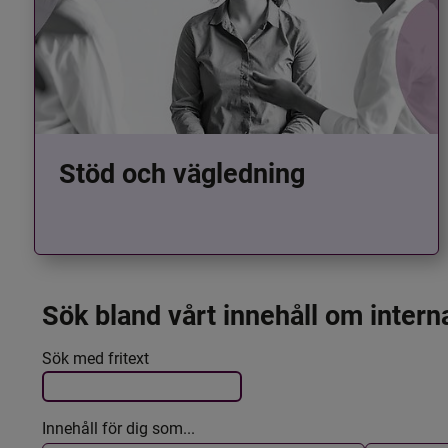
Stöd och vägledning
Sök bland vårt innehåll om intern
Det här formuläret postas automatiskt
Filtrera resultatet
Sök med fritext
Innehåll för dig som...