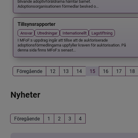
blivande adoptivföräldrarna hämtar barnet.
Adoptionsorganisationen förmedlar besked o...
Tillsynsrapporter
Ansvar
Utredningar
Internationellt
Lagstiftning
I MFoF:s uppdrag ingår att tillse att de auktoriserade
adoptionsförmedlingarna uppfyller kraven för auktorisation. På
denna sida finns MFoF:s senast...
Föregående
12
13
14
15
16
17
18
Nyheter
Föregående
1
2
3
4