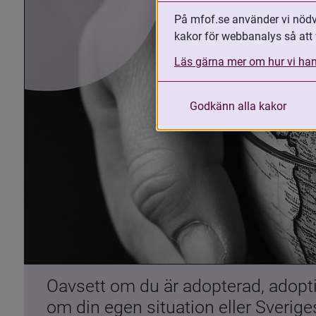
På mfof.se använder vi nödvä
kakor för webbanalys så att 
Läs gärna mer om hur vi han
Godkänn alla kakor
Oavsett om du är adopterad, adoptiv
om din egen situation eller Sverig