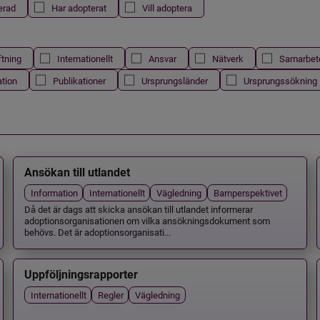
erad
Har adopterat
Vill adoptera
ftning
Internationellt
Ansvar
Nätverk
Samarbet
ation
Publikationer
Ursprungsländer
Ursprungssökning
Ansökan till utlandet
Information
Internationellt
Vägledning
Barnperspektivet
Då det är dags att skicka ansökan till utlandet informerar
adoptionsorganisationen om vilka ansökningsdokument som
behövs. Det är adoptionsorganisati...
Uppföljningsrapporter
Internationellt
Regler
Vägledning