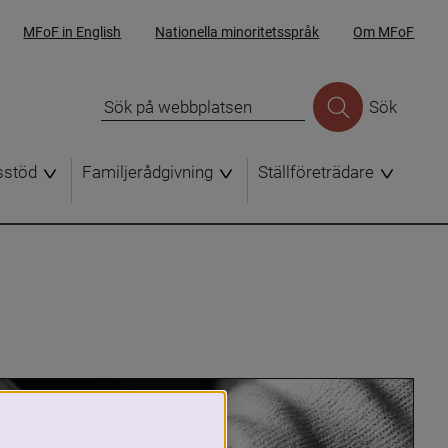
MFoF in English
Nationella minoritetsspråk
Om MFoF
Sök
sstöd
Familjerådgivning
Ställföreträdare