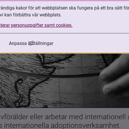
ndiga kakor för att webbplatsen ska fungera på ett bra sätt fö
vi kan förbättra vår webbplats.
terar personuppgifter samt cookies.
Anpassa inställningar
förälder eller arbetar med internationell
es internationella adoptionsverksamhet.