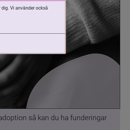
r dig. Vi använder också
 adoption så kan du ha funderingar 