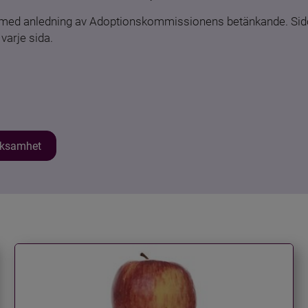
n med anledning av Adoptionskommissionens betänkande. Sido
varje sida.
erksamhet