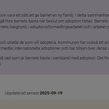
ion vara ett sätt att ge barnet en ny familj. I detta sammanhang
gå före barnets bästa när beslut om adoption fattas. Barnets b
barnets bakgrund, i adoptionsförmedlingsarbetet och i arbetet
och utreda de som vill adoptera. Kommunen har också ett ansv
medlar internationella adoptioner och har tillsyn över deras 
 på vad som är barnets bästa i samband med adoption. Det finn
.
Uppdaterad senast 
2025-09-19