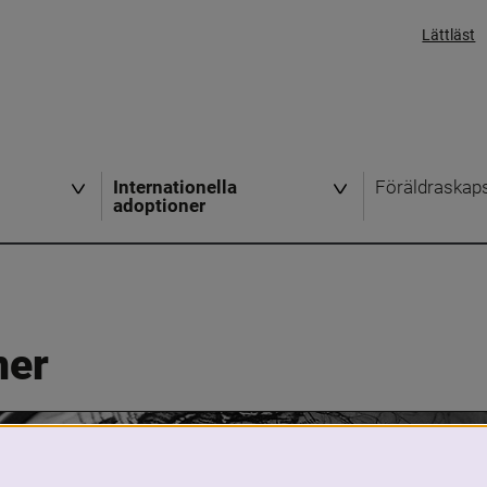
Lättläst
Internationella
Föräldraskap
adoptioner
ner