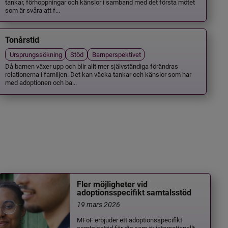
tankar, förhoppningar och känslor i samband med det första mötet
som är svåra att f...
Tonårstid
Ursprungssökning
Stöd
Barnperspektivet
Då barnen växer upp och blir allt mer självständiga förändras
relationerna i familjen. Det kan väcka tankar och känslor som har
med adoptionen och ba...
Fler möjligheter vid
adoptionsspecifikt samtalsstöd
19 mars 2026
MFoF erbjuder ett adoptionsspecifikt
samtalsstöd för dig som är internationellt