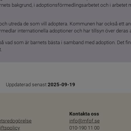
barnets bakgrund, i adoptionsförmedlingsarbetet och i arbetet
och utreda de som vill adoptera. Kommunen har också ett ansv
medlar internationella adoptioner och har tillsyn över deras 
 på vad som är barnets bästa i samband med adoption. Det finn
.
Uppdaterad senast 
2025-09-19
Kontakta oss
hetsredogörelse
info@mfof.se
ftspolicy
010-190 11 00