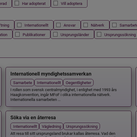
erad
Har adopterat
Vill adoptera
ftning
Internationellt
Ansvar
Nätverk
Samarbet
ation
Publikationer
Ursprungsländer
Ursprungssökning
Internationell myndighetssamverkan
Samarbete
Internationellt
Oegentligheter
I rollen som svensk centralmyndighet, i enlighet med 1993 års
Haagkonvention, ingår MFoF i olika internationella nätverk.
Internationella samarbeten ...
Söka via en återresa
Internationellt
Vägledning
Ursprungssökning
Att resa till sitt ursprungsland brukar kallas återresa. Vad den