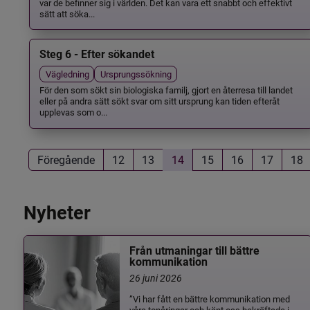
var de befinner sig i världen. Det kan vara ett snabbt och effektivt
sätt att söka...
Steg 6 - Efter sökandet
Vägledning
Ursprungssökning
För den som sökt sin biologiska familj, gjort en återresa till landet
eller på andra sätt sökt svar om sitt ursprung kan tiden efteråt
upplevas som o...
Föregående
12
13
14
15
16
17
18
Nyheter
Från utmaningar till bättre
kommunikation
26 juni 2026
”Vi har fått en bättre kommunikation med
våra tonåringar och känt oss bekräftade i