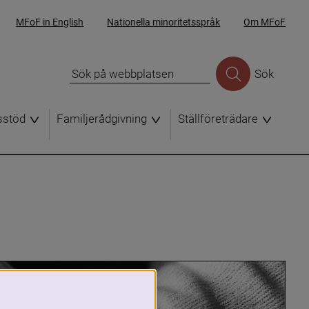
MFoF in English
Nationella minoritetsspråk
Om MFoF
Sök
sstöd
Familjerådgivning
Ställföreträdare