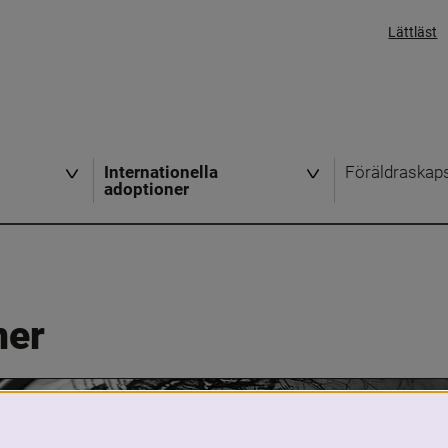
Lättläst
Internationella
Föräldraskap
adoptioner
ner