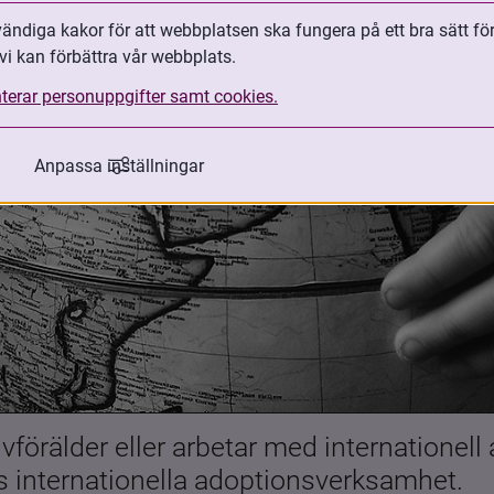
ndiga kakor för att webbplatsen ska fungera på ett bra sätt fö
vi kan förbättra vår webbplats.
terar personuppgifter samt cookies.
Anpassa inställningar
förälder eller arbetar med internationell
es internationella adoptionsverksamhet.