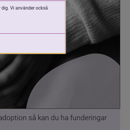
r dig. Vi använder också
 adoption så kan du ha funderingar 