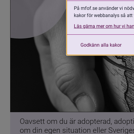
På mfof.se använder vi nödvä
kakor för webbanalys så att 
Läs gärna mer om hur vi han
Godkänn alla kakor
Oavsett om du är adopterad, adoptiv
om din egen situation eller Sverig