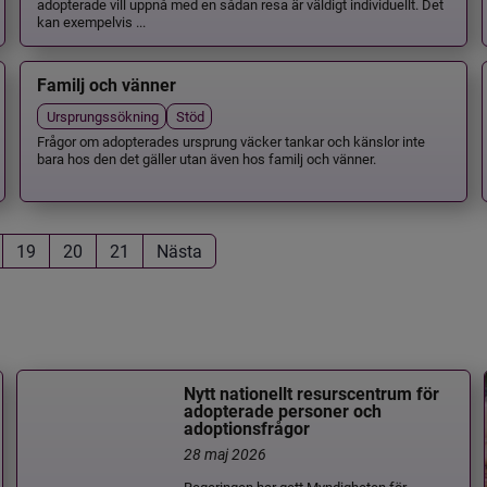
adopterade vill uppnå med en sådan resa är väldigt individuellt. Det
kan exempelvis ...
Familj och vänner
Ursprungssökning
Stöd
Frågor om adopterades ursprung väcker tankar och känslor inte
bara hos den det gäller utan även hos familj och vänner.
19
20
21
Nästa
Nytt nationellt resurscentrum för
adopterade personer och
adoptionsfrågor
28 maj 2026
Regeringen har gett Myndigheten för