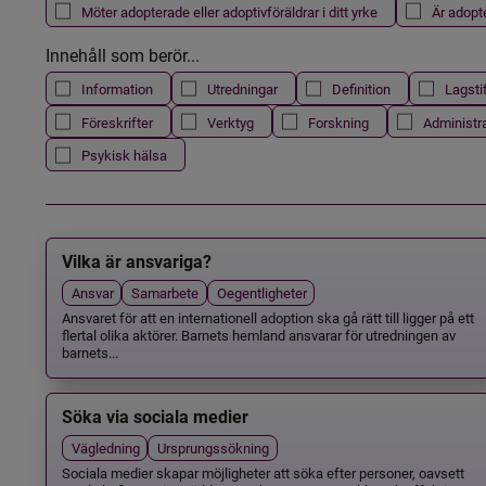
Möter adopterade eller adoptivföräldrar i ditt yrke
Är adopt
Innehåll som berör...
Information
Utredningar
Definition
Lagsti
Föreskrifter
Verktyg
Forskning
Administr
Psykisk hälsa
Vilka är ansvariga?
Ansvar
Samarbete
Oegentligheter
Ansvaret för att en internationell adoption ska gå rätt till ligger på ett
flertal olika aktörer. Barnets hemland ansvarar för utredningen av
barnets...
Söka via sociala medier
Vägledning
Ursprungssökning
Sociala medier skapar möjligheter att söka efter personer, oavsett