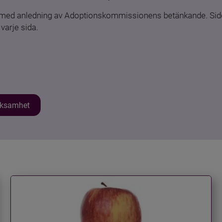
n med anledning av Adoptionskommissionens betänkande. Sido
varje sida.
erksamhet