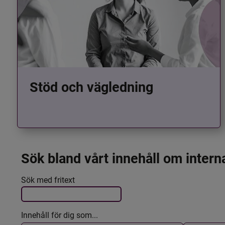
Stöd och vägledning
Sök bland vårt innehåll om intern
Det här formuläret postas automatiskt
Filtrera resultatet
Sök med fritext
Innehåll för dig som...